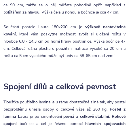
ca 90 cm, takže se o něj můžete pohodlně opřít například s
polštářem za hlavou. Výška čela u nohou a bočnice je cca 47 cm.
Součástí postele Laura 180x200 cm je
výškově nastavitelné
kování
, které vám poskytne možnost zvolit si uložení roštu v
hloubce 6,8 - 14,3 cm od horní hrany postranice. Výška bočnice 47
cm. Celková ložná plocha s použitím matrace vysoké ca 20 cm a
roštu ca 5 cm vysokého může být tedy ca 58-65 cm nad zemí.
Spojení dílů a celková pevnost
Tloušťka použitého lamina je u rámu dostatečně silná tak, aby postel
bezproblému unesla osoby o celkové váze až 260 kg.
Postel z
lamina Laura
je po smontování
pevná a celkově stabilní.
Rohové
spojení
bočnice a čel je řešeno pomocí
hlavních spojovacích