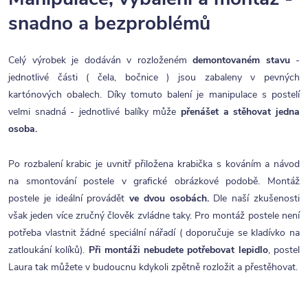
snadno a bezproblémů
Celý výrobek je dodáván v rozloženém
demontovaném stavu
-
jednotlivé části ( čela, bočnice ) jsou zabaleny v pevných
kartónových obalech. Díky tomuto balení je manipulace s postelí
velmi snadná - jednotlivé balíky může
přenášet a stěhovat jedna
osoba.
Po rozbalení krabic je uvnitř přiložena krabička s kováním a návod
na smontování postele v grafické obrázkové podobě. Montáž
postele je ideální provádět
ve dvou osobách.
Dle naší zkušenosti
však jeden více zručný člověk zvládne taky. Pro montáž postele není
potřeba vlastnit žádné speciální nářadí ( doporučuje se kladívko na
zatloukání kolíků).
Při montáži nebudete potřebovat lepidlo
, postel
Laura tak můžete v budoucnu kdykoli zpětně rozložit a přestěhovat.