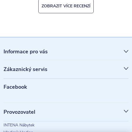
ZOBRAZIT VÍCE RECENZÍ
Z
á
Informace pro vás
p
Zákaznický servis
a
t
Facebook
í
Provozovatel
INTENA Nábytek