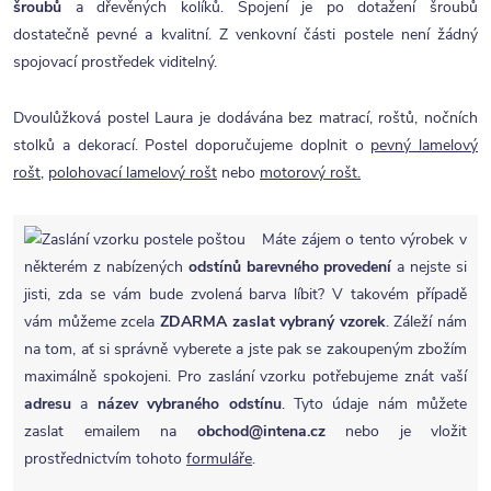
šroubů
a dřevěných kolíků. Spojení je po dotažení šroubů
dostatečně pevné a kvalitní. Z venkovní části postele není žádný
spojovací prostředek viditelný.
Dvoulůžková postel Laura je dodávána bez matrací, roštů, nočních
stolků a dekorací. Postel doporučujeme doplnit o
pevný lamelový
rošt,
polohovací lamelový rošt
nebo
motorový rošt.
Máte zájem o tento výrobek v
některém z nabízených
odstínů barevného provedení
a nejste si
jisti, zda se vám bude zvolená barva líbit? V takovém případě
vám můžeme zcela
ZDARMA
zaslat vybraný vzorek
. Záleží nám
na tom, ať si správně vyberete a jste pak se zakoupeným zbožím
maximálně spokojeni. Pro zaslání vzorku potřebujeme znát vaší
adresu
a
název vybraného odstínu
. Tyto údaje nám můžete
zaslat emailem na
obchod@intena.cz
nebo je vložit
prostřednictvím tohoto
formuláře
.