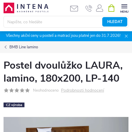
Přejít
NÁKUPNÍ
KOŠÍK
na
obsah
HLEDAT
Všechny akční ceny u postelí a matrací jsou platné jen do 31.7.2026!
BMB Line lamino
Postel dvoulůžko LAURA,
lamino, 180x200, LP-140
Podrobnosti hodnocení
Neohodnoceno
CZ výroba