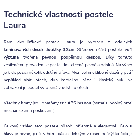
Technické vlastnosti postele
Laura
Rám
dvoulůžkové postele
Laura je vyroben z odolných
laminovaných desek tloušťky 3,2cm
. Středovou část postele tvoří
výztuha
tvořena
pevnou podpěrnou deskou.
Díky tomuto
zesílenému provedení je postel dostatečně pevná a odolná.
Na výběr
je k dispozici několik odstínů dřeva. Mezi velmi oblíbené dezény patří
například akát, ořech, dub bardolino, bříza i klasický buk. Na
zobrazení je postel vyrobená v odstínu ořech.
Všechny hrany jsou opatřeny tzv.
ABS hranou
(materiál odolný proti
mechanickému poškození ).
Celkový vzhled této postele působí příjemně a elegantně. Čelo u
hlavy je rovné, plné, v horní části s lehkým zkosením. Výška čela je