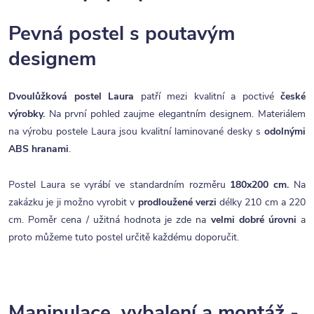
Pevná postel s poutavým
designem
Dvoulůžková postel Laura
patří mezi kvalitní a poctivé
české
výrobky.
Na první pohled zaujme elegantním designem. Materiálem
na výrobu postele Laura jsou kvalitní laminované desky s
odolnými
ABS hranami
.
Postel Laura se vyrábí ve standardním rozměru
180x200 cm.
Na
zakázku je ji možno vyrobit v
prodloužené verzi
délky 210 cm a 220
cm. Poměr cena / užitná hodnota je zde na
velmi dobré úrovni
a
proto můžeme tuto postel určitě každému doporučit.
Manipulace, vybalení a montáž -