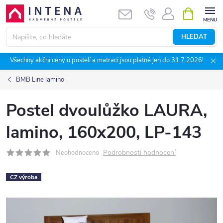
Přejít
NÁKUPNÍ
KOŠÍK
na
obsah
HLEDAT
Všechny akční ceny u postelí a matrací jsou platné jen do 31.7.2026!
BMB Line lamino
Postel dvoulůžko LAURA,
lamino, 160x200, LP-143
Podrobnosti hodnocení
Neohodnoceno
CZ výroba