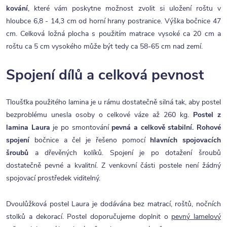
kování
, které vám poskytne možnost zvolit si uložení roštu v
hloubce 6,8 - 14,3 cm od horní hrany postranice. Výška bočnice 47
cm. Celková ložná plocha s použitím matrace vysoké ca 20 cm a
roštu ca 5 cm vysokého může být tedy ca 58-65 cm nad zemí.
Spojení dílů a celková pevnost
Tloušťka použitého lamina je u rámu dostatečně silná tak, aby postel
bezproblému unesla osoby o celkové váze až 260 kg.
Postel z
lamina Laura
je po smontování
pevná a celkově stabilní.
Rohové
spojení
bočnice a čel je řešeno pomocí
hlavních spojovacích
šroubů
a dřevěných kolíků. Spojení je po dotažení šroubů
dostatečně pevné a kvalitní. Z venkovní části postele není žádný
spojovací prostředek viditelný.
Dvoulůžková postel Laura je dodávána bez matrací, roštů, nočních
stolků a dekorací. Postel doporučujeme doplnit o
pevný lamelový