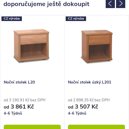
doporučujeme ještě dokoupit
CZ výroba
CZ výroba
Noční stolek L20
Noční stolek úzký L201
od 3 190,91 Kč bez DPH
od 2 898,35 Kč bez DPH
3 861 Kč
3 507 Kč
od
od
4-6 Týdnů
4-6 Týdnů