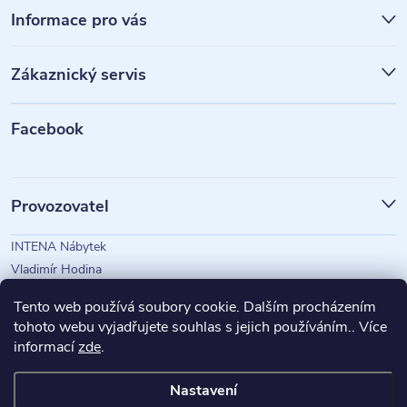
á
Informace pro vás
p
Zákaznický servis
a
t
Facebook
í
Provozovatel
INTENA Nábytek
Vladimír Hodina
IČO: 73350583
Tento web používá soubory cookie. Dalším procházením
tohoto webu vyjadřujete souhlas s jejich používáním.. Více
informací
zde
.
Magazín Intena
Nastavení