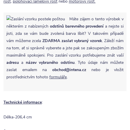
rošt,
polohovací lamelový rošt
nebo
motorový rošt.
Máte zájem o tento výrobek v
některém z nabízených
odstínů barevného provedení
a nejste si
jisti, zda se vám bude zvolená barva líbit? V takovém případě
vám můžeme zcela
ZDARMA
zaslat vybraný vzorek
. Záleží nám
na tom, ať si správně vyberete a jste pak se zakoupeným zbožím
maximálně spokojeni. Pro zaslání vzorku potřebujeme znát vaší
adresu
a
název vybraného odstínu
. Tyto údaje nám můžete
zaslat emailem na
obchod@intena.cz
nebo je vložit
prostřednictvím tohoto
formuláře
.
Technické informace
:
Délka-206,4 cm