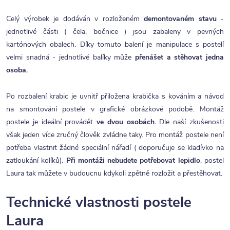
Celý výrobek je dodáván v rozloženém
demontovaném stavu
-
jednotlivé části ( čela, bočnice ) jsou zabaleny v pevných
kartónových obalech. Díky tomuto balení je manipulace s postelí
velmi snadná - jednotlivé balíky může
přenášet a stěhovat jedna
osoba.
Po rozbalení krabic je uvnitř přiložena krabička s kováním a návod
na smontování postele v grafické obrázkové podobě. Montáž
postele je ideální provádět
ve dvou osobách.
Dle naší zkušenosti
však jeden více zručný člověk zvládne taky. Pro montáž postele není
potřeba vlastnit žádné speciální nářadí ( doporučuje se kladívko na
zatloukání kolíků).
Při montáži nebudete potřebovat lepidlo
, postel
Laura tak můžete v budoucnu kdykoli zpětně rozložit a přestěhovat.
Technické vlastnosti postele
Laura