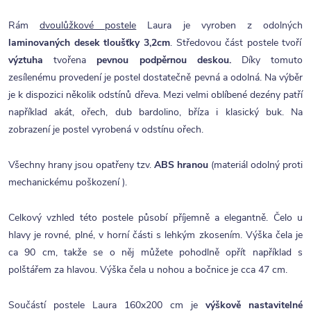
Rám
dvoulůžkové postele
Laura je vyroben z odolných
laminovaných desek tloušťky 3,2cm
. Středovou část postele tvoří
výztuha
tvořena
pevnou podpěrnou deskou.
Díky tomuto
zesílenému provedení je postel dostatečně pevná a odolná.
Na výběr
je k dispozici několik odstínů dřeva. Mezi velmi oblíbené dezény patří
například akát, ořech, dub bardolino, bříza i klasický buk. Na
zobrazení je postel vyrobená v odstínu ořech.
Všechny hrany jsou opatřeny tzv.
ABS hranou
(materiál odolný proti
mechanickému poškození ).
Celkový vzhled této postele působí příjemně a elegantně. Čelo u
hlavy je rovné, plné, v horní části s lehkým zkosením. Výška čela je
ca 90 cm, takže se o něj můžete pohodlně opřít například s
polštářem za hlavou. Výška čela u nohou a bočnice je cca 47 cm.
Součástí postele Laura 160x200 cm je
výškově nastavitelné