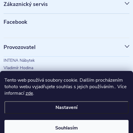
Zákaznický servis
a
t
Facebook
í
Provozovatel
INTENA Nábytek
Vladimír Hodina
IČO: 73350583
Tento web používá soubory cookie. Dalším procházením
tohoto webu vyjadřujete souhlas s jejich používáním.. Více
informací
zde
.
Magazín Intena
Nastavení
Copyright 2026
INTENA Nábytek
. Všechna práva vyhrazena.
Souhlasím
Vytvořil Shoptet