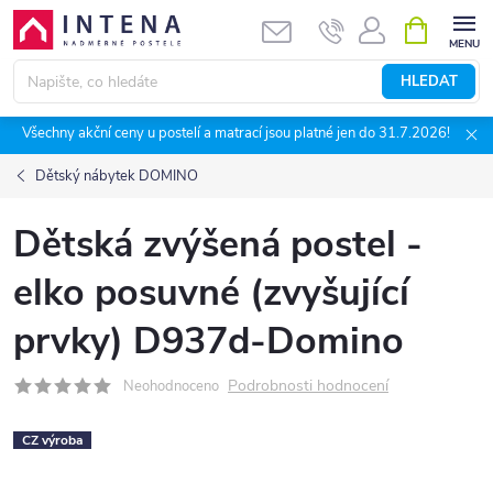
Přejít
NÁKUPNÍ
KOŠÍK
na
obsah
HLEDAT
Všechny akční ceny u postelí a matrací jsou platné jen do 31.7.2026!
Dětský nábytek DOMINO
Dětská zvýšená postel -
elko posuvné (zvyšující
prvky) D937d-Domino
Podrobnosti hodnocení
Neohodnoceno
CZ výroba