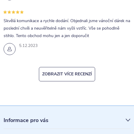
Skvělá komunikace a rychle dodání. Objednali jsme vánoční dárek na
poslední chvíli a neuvěřitelně nám vyšli vstříc. Vše se pohodlně
stihlo. Tento obchod mohu jen a jen doporučit
5.12.2023
ZOBRAZIT VÍCE RECENZÍ
Z
á
Informace pro vás
p