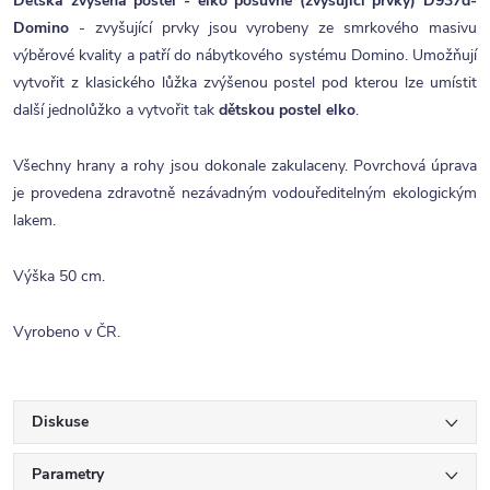
Dětská zvýšená postel - elko posuvné (zvyšující prvky) D937d-
Domino
- zvyšující prvky jsou vyrobeny ze smrkového masivu
výběrové kvality a patří do nábytkového systému Domino. Umožňují
vytvořit z klasického lůžka zvýšenou postel pod kterou lze umístit
další jednolůžko a vytvořit tak
dětskou postel elko
.
Všechny hrany a rohy jsou dokonale zakulaceny. Povrchová úprava
je provedena zdravotně nezávadným vodouředitelným ekologickým
lakem.
Výška 50 cm.
Vyrobeno v ČR.
Diskuse
Parametry