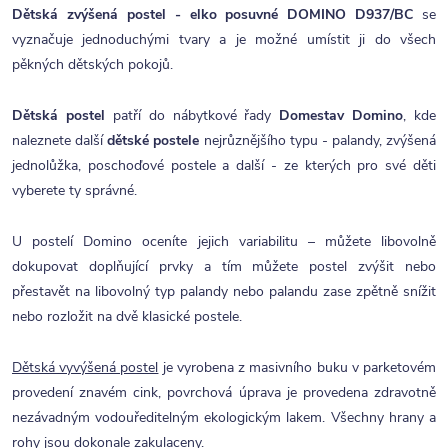
Dětská zvýšená postel - elko posuvné DOMINO D937/BC
se
vyznačuje jednoduchými tvary a je možné umístit ji do všech
pěkných dětských pokojů.
Dětská postel
patří do nábytkové řady
Domestav Domino
, kde
naleznete další
dětské postele
nejrůznějšího typu - palandy, zvýšená
jednolůžka, poschoďové postele a další - ze kterých pro své děti
vyberete ty správné.
U postelí Domino oceníte jejich variabilitu – můžete libovolně
dokupovat doplňující prvky a tím můžete postel zvýšit nebo
přestavět na libovolný typ palandy nebo palandu zase zpětně snížit
nebo rozložit na dvě klasické postele.
Dětská vyvýšená postel
je vyrobena z masivního buku v parketovém
provedení znavém cink, povrchová úprava je provedena zdravotně
nezávadným vodouředitelným ekologickým lakem. Všechny hrany a
rohy jsou dokonale zakulaceny.