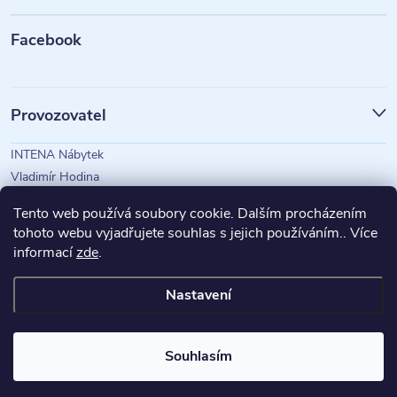
a
t
Facebook
í
Provozovatel
INTENA Nábytek
Vladimír Hodina
IČO: 73350583
Tento web používá soubory cookie. Dalším procházením
tohoto webu vyjadřujete souhlas s jejich používáním.. Více
informací
zde
.
Magazín Intena
Nastavení
Copyright 2026
INTENA Nábytek
. Všechna práva vyhrazena.
Souhlasím
Vytvořil Shoptet