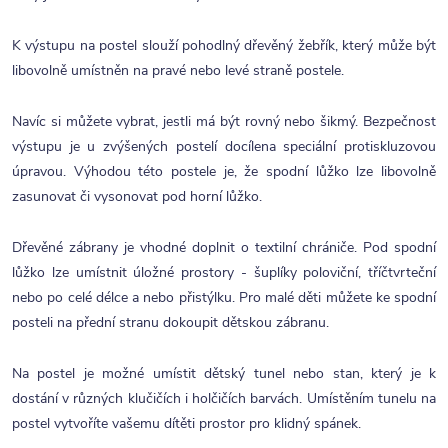
K výstupu na postel slouží pohodlný dřevěný žebřík, který může být
libovolně umístněn na pravé nebo levé straně postele.
Navíc si můžete vybrat, jestli má být rovný nebo šikmý. Bezpečnost
výstupu je u zvýšených postelí docílena speciální protiskluzovou
úpravou. Výhodou této postele je, že spodní lůžko lze libovolně
zasunovat či vysonovat pod horní lůžko.
Dřevěné zábrany je vhodné doplnit o textilní chrániče. Pod spodní
lůžko lze umístnit úložné prostory - šuplíky poloviční, tříčtvrteční
nebo po celé délce a nebo přistýlku. Pro malé děti můžete ke spodní
posteli na přední stranu dokoupit dětskou zábranu.
Na postel je možné umístit dětský tunel nebo stan, který je k
dostání v různých klučičích i holčičích barvách. Umístěním tunelu na
postel vytvoříte vašemu dítěti prostor pro klidný spánek.