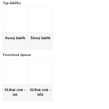
Typ žebříku
Rovný žebřík
Šikmý žebřík
Povrchová úprava
01.Buk cink -
02.Buk cink -
lak
bílá