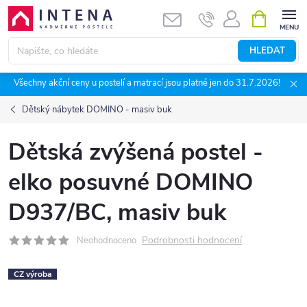
Přejít
NÁKUPNÍ
KOŠÍK
na
obsah
HLEDAT
Všechny akční ceny u postelí a matrací jsou platné jen do 31.7.2026!
Dětský nábytek DOMINO - masiv buk
Dětská zvýšená postel -
elko posuvné DOMINO
D937/BC, masiv buk
Podrobnosti hodnocení
Neohodnoceno
CZ výroba