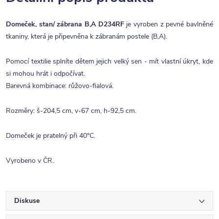
Domeček, stan/ zábrana B,A D234RF
je vyroben z pevné bavlněné
tkaniny, která je připevněna k zábranám postele (B,A).
Pomocí textilie splníte dětem jejich velký sen - mít vlastní úkryt, kde
si mohou hrát i odpočívat.
Barevná kombinace: růžovo-fialová.
Rozměry: š-204,5 cm, v-67 cm, h-92,5 cm.
Domeček je pratelný při 40°C.
Vyrobeno v ČR.
Diskuse