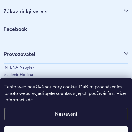
p
Zákaznický servis
a
t
Facebook
í
Provozovatel
INTENA Nábytek
Vladimír Hodina
IČO: 73350583
Tento web používá soubory cookie. Dalším procházením
tohoto webu vyjadřujete souhlas s jejich používáním.. Více
informací
zde
.
Magazín Intena
Nastavení
Copyright 2026
INTENA Nábytek
. Všechna práva vyhrazena.