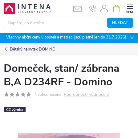
Přejít
NÁKUPNÍ
KOŠÍK
na
obsah
HLEDAT
Všechny akční ceny u postelí a matrací jsou platné jen do 31.7.2026!
Dětský nábytek DOMINO
Domeček, stan/ zábrana
B,A D234RF - Domino
Podrobnosti hodnocení
Neohodnoceno
CZ výroba