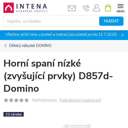
Přejít
NÁKUPNÍ
KOŠÍK
na
obsah
HLEDAT
Všechny akční ceny u postelí a matrací jsou platné jen do 31.7.2026!
Dětský nábytek DOMINO
Horní spaní nízké
(zvyšující prvky) D857d-
Domino
Podrobnosti hodnocení
Neohodnoceno
CZ výroba