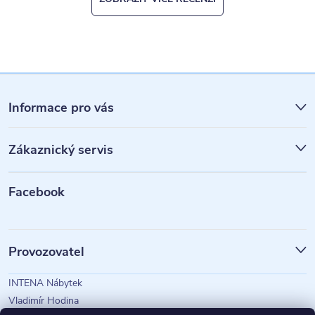
Z
á
Informace pro vás
p
Zákaznický servis
a
t
Facebook
í
Provozovatel
INTENA Nábytek
Vladimír Hodina