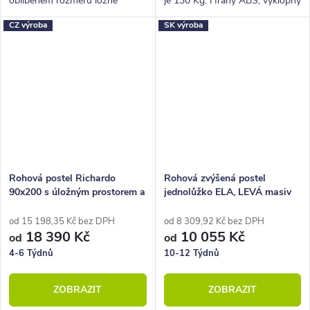
oblíbeném rozměru ložné
je 130 Kg. Hrany ABS, výklopný
plochy 90x200 a 80x200 cm.
rošt v ceně.
CZ výroba
SK výroba
Rohová postel Richardo
Rohová zvýšená postel
90x200 s úložným prostorem a
jednolůžko ELA, LEVÁ masiv
roštem, pravá
buk
od 15 198,35 Kč bez DPH
od 8 309,92 Kč bez DPH
18 390 Kč
10 055 Kč
od
od
4-6 Týdnů
10-12 Týdnů
ZOBRAZIT
ZOBRAZIT