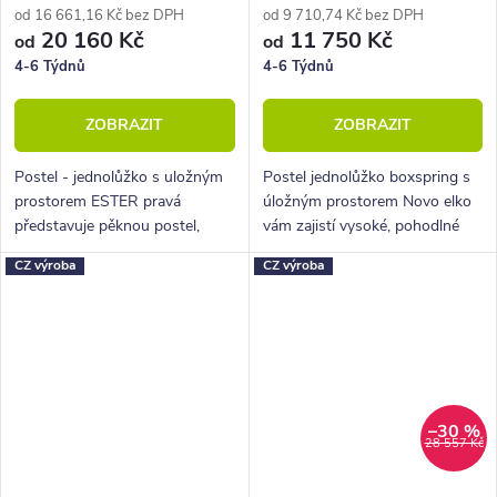
od 16 661,16 Kč bez DPH
od 9 710,74 Kč bez DPH
20 160 Kč
11 750 Kč
od
od
4-6 Týdnů
4-6 Týdnů
ZOBRAZIT
ZOBRAZIT
Postel - jednolůžko s uložným
Postel jednolůžko boxspring s
prostorem ESTER pravá
úložným prostorem Novo elko
představuje pěknou postel,
vám zajistí vysoké, pohodlné
která je ideální do malých
spaní, úložný prostor i krásný
CZ výroba
CZ výroba
interiérů, bytů, dětských či
designový prvek do vaší
studentských pokojů.
ložnice.
–30 %
28 557 Kč