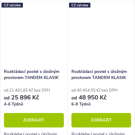
ideální do malých interiérů, bytů
do malých interiérů dětských či
CZ výroba
CZ výroba
či pokojů.
studentských pokojů.
Rozkládací postel s úložným
Rozkládací postel s úložným
prostorem TANDEM KLASIK
prostorem TANDEM KLASIK
levá, 90x200
pravá 90x200, buk
od 21 401,65 Kč bez DPH
od 40 454,55 Kč bez DPH
25 896 Kč
48 950 Kč
od
od
4-6 Týdnů
6-8 Týdnů
ZOBRAZIT
ZOBRAZIT
Rozkládací postel s úložným
Rozkládací postel s úložným