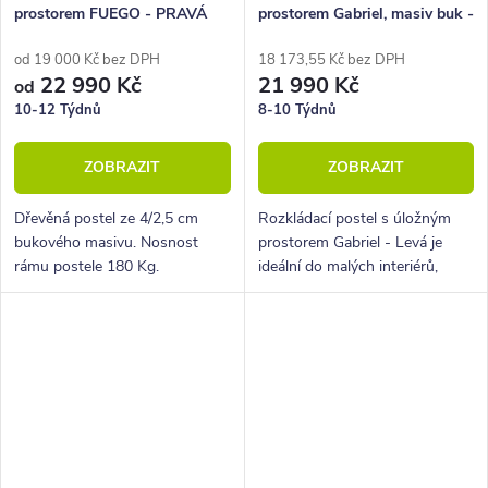
prostorem FUEGO - PRAVÁ
prostorem Gabriel, masiv buk -
Levá
od 19 000 Kč bez DPH
18 173,55 Kč bez DPH
22 990 Kč
21 990 Kč
od
10-12 Týdnů
8-10 Týdnů
ZOBRAZIT
ZOBRAZIT
Dřevěná postel ze 4/2,5 cm
Rozkládací postel s úložným
bukového masivu. Nosnost
prostorem Gabriel - Levá je
rámu postele 180 Kg.
ideální do malých interiérů,
Povrchová úprava lakem. Pevná
bytů, dětských či studentských
dřevěná lišta pro rošty.
pokojů.