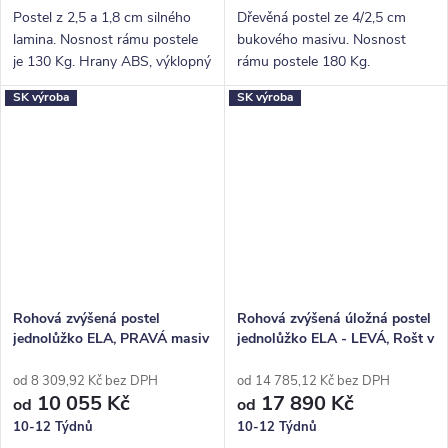
Postel z 2,5 a 1,8 cm silného
Dřevěná postel ze 4/2,5 cm
lamina. Nosnost rámu postele
bukového masivu. Nosnost
je 130 Kg. Hrany ABS, výklopný
rámu postele 180 Kg.
rošt v ceně.
Povrchová úprava lakem. Pevná
SK výroba
SK výroba
dřevěná lišta pro rošty.
Rohová zvýšená postel
Rohová zvýšená úložná postel
jednolůžko ELA, PRAVÁ masiv
jednolůžko ELA - LEVÁ, Rošt v
buk
ceně
od 8 309,92 Kč bez DPH
od 14 785,12 Kč bez DPH
10 055 Kč
17 890 Kč
od
od
10-12 Týdnů
10-12 Týdnů