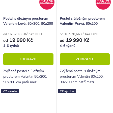
–30 %
–30 %
28 557 Kč
28 557 Kč
Postel s úložným prostorem
Postel s úložným prostorem
Valentin-Levá, 80x200, 90x200
Valentin-Pravá, 80x200,
cm, masiv smrk
90x200 cm, masiv buk
od 16 520,66 Kč bez DPH
od 16 520,66 Kč bez DPH
19 990 Kč
19 990 Kč
od
od
4-6 týdnů
4-6 týdnů
ZOBRAZIT
ZOBRAZIT
Zvýšená postel s úložným
Zvýšená postel s úložným
prostorem Valentin 80x200,
prostorem Valentin 80x200,
90x200 cm patří mezi
90x200 cm patří mezi
designové postele z nábytkové
designové postele z nábytkové
CZ výroba
CZ výroba
řady BedWorld. Vyniká
řady BedWorld. Vyniká
vysokým bočním i hlavovým
vysokým bočním i hlavovým
čelem a celkově pevnou...
čelem a celkově pevnou...