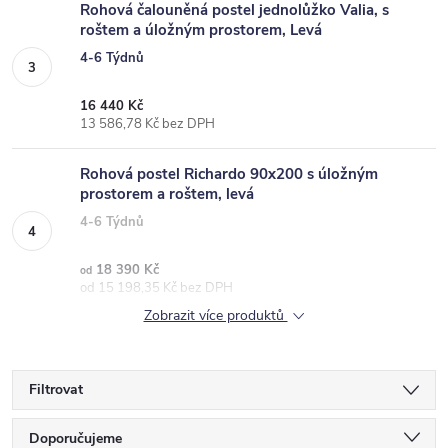
Rohová čalouněná postel jednolůžko Valia, s
roštem a úložným prostorem, Levá
4-6 Týdnů
16 440 Kč
13 586,78 Kč bez DPH
Rohová postel Richardo 90x200 s úložným
prostorem a roštem, levá
4-6 Týdnů
18 390 Kč
od
od 15 198,35 Kč bez DPH
Zobrazit více produktů
Filtrovat
Ř
Doporučujeme