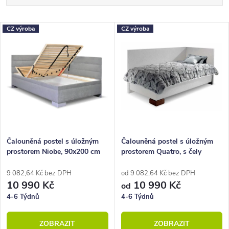
a
Nejlevnější
z
V
CZ výroba
CZ výroba
Nejdražší
e
ý
Nejprodávanější
n
p
Abecedně
í
i
p
s
r
p
o
r
Čalouněná postel s úložným
Čalouněná postel s úložným
prostorem Niobe, 90x200 cm
prostorem Quatro, s čely
d
o
u
d
9 082,64 Kč bez DPH
od 9 082,64 Kč bez DPH
10 990 Kč
10 990 Kč
od
k
u
4-6 Týdnů
4-6 Týdnů
t
k
ZOBRAZIT
ZOBRAZIT