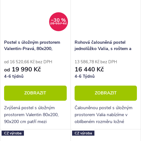
–30 %
28 557 Kč
Postel s úložným prostorem
Rohová čalouněná postel
Valentin-Pravá, 80x200,
jednolůžko Valia, s roštem a
90x200 cm, masiv smrk
úložným prostorem, Levá
od 16 520,66 Kč bez DPH
13 586,78 Kč bez DPH
19 990 Kč
16 440 Kč
od
4-6 týdnů
4-6 Týdnů
ZOBRAZIT
ZOBRAZIT
Zvýšená postel s úložným
Čalouněnou postel s úložným
prostorem Valentin 80x200,
prostorem Valia nabízíme v
90x200 cm patří mezi
oblíbeném rozměru ložné
designové postele z nábytkové
plochy 90x200 a 80x200 cm.
CZ výroba
CZ výroba
řady BedWorld. Vyniká