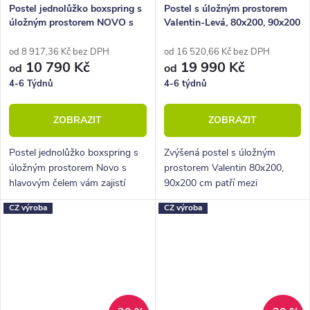
Postel jednolůžko boxspring s
Postel s úložným prostorem
úložným prostorem NOVO s
Valentin-Levá, 80x200, 90x200
Hlavovým čelem
cm, masiv buk
od 8 917,36 Kč bez DPH
od 16 520,66 Kč bez DPH
10 790 Kč
19 990 Kč
od
od
4-6 Týdnů
4-6 týdnů
ZOBRAZIT
ZOBRAZIT
Postel jednolůžko boxspring s
Zvýšená postel s úložným
úložným prostorem Novo s
prostorem Valentin 80x200,
hlavovým čelem vám zajistí
90x200 cm patří mezi
vysoké, pohodlné spaní, úložný
designové postele z nábytkové
CZ výroba
CZ výroba
prostor i krásný designový
řady BedWorld. Vyniká
prvek do vaší ložnice.
vysokým bočním i hlavovým
čelem a celkově pevnou...