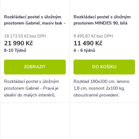
Rozkládací postel s úložným
Rozkládací postel s úložným
prostorem Gabriel, masiv buk -
prostorem MINDES 90, bílá
Pravá
18 173,55 Kč bez DPH
9 495,87 Kč bez DPH
21 990 Kč
11 490 Kč
8-10 Týdnů
4 - 6 týdnů
ZOBRAZIT
DO KOŠÍKU
Rozkládací postel s úložným
Rozklad 180x200 cm, lamino
prostorem Gabriel - Pravá je
1,8 cm, nosnost 2x100 kg,
ideální do malých interiérů,
oboustranné provedení.
bytů, dětských či studentských
pokojů.