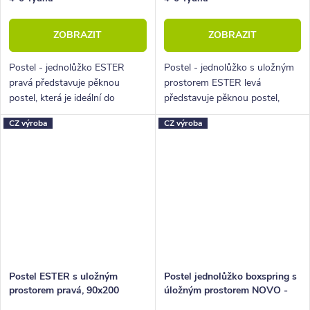
ZOBRAZIT
ZOBRAZIT
Postel - jednolůžko ESTER
Postel - jednolůžko s uložným
pravá představuje pěknou
prostorem ESTER levá
postel, která je ideální do
představuje pěknou postel,
malých interiérů, bytů, dětských
která je ideální do malých
CZ výroba
CZ výroba
či studentských pokojů.
interiérů, bytů, dětských či
studentských pokojů.
Postel ESTER s uložným
Postel jednolůžko boxspring s
prostorem pravá, 90x200
úložným prostorem NOVO -
Elko