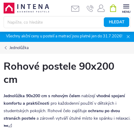
Přejít
NÁKUPNÍ
KOŠÍK
na
obsah
HLEDAT
Všechny akční ceny u postelí a matrací jsou platné jen do 31.7.2026!
Jednolůžka
Rohové postele 90x200
cm
Jednolůžka 90x200 cm s rohovým čelem
nabízejí
vhodné spojení
komfortu a praktičnosti
pro každodenní použití v dětských i
studentských pokojích. Rohové čelo zajišťuje
ochranu po dvou
stranách postele
a zároveň vytváří útulné místo ke spánku i relaxaci.
🛏️📐