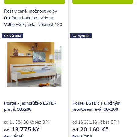
ů
t
ů
Rošt v ceně, možnost volby
čelního a bočního výklopu.
Volba výšky čela. Nosnost 120
Kg.
CZ výroba
CZ výroba
Postel - jednolůžko ESTER
Postel ESTER s uložným
pravá, 90x200
prostorem levá, 90x200
od 11 384,30 Kč bez DPH
od 16 661,16 Kč bez DPH
13 775 Kč
20 160 Kč
od
od
4-6 Týdnů
4-6 Týdnů