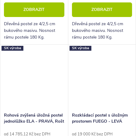
ZOBRAZIT
ZOBRAZIT
Dřevěná postel ze 4/2,5 cm
Dřevěná postel ze 4/2,5 cm
bukového masivu. Nosnost
bukového masivu. Nosnost
rámu postele 180 Kg.
rámu postele 180 Kg.
Povrchová úprava lakem. Pevná
Povrchová úprava lakem. Pevná
SK výroba
SK výroba
dřevěná lišta pro rošty.
dřevěná lišta pro rošty.
Rohová zvýšená úložná postel
Rozkládací postel s úložným
jednolůžko ELA - PRAVÁ, Rošt
prostorem FUEGO - LEVÁ
v ceně
od 14 785,12 Kč bez DPH
od 19 000 Kč bez DPH