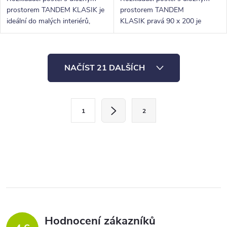
prostorem TANDEM KLASIK je
prostorem TANDEM
ideální do malých interiérů,
KLASIK pravá 90 x 200 je
bytů, dětských či studentských
ideální do malých interiérů
pokojů.
dětských či studentských
pokojů.
O
NAČÍST 21 DALŠÍCH
v
l
S
á
1
2
t
d
r
a
á
c
n
í
k
p
o
r
v
v
á
Hodnocení zákazníků