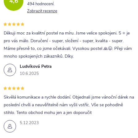
4,6
n
k
494 hodnocení
í
Zobrazit recenze
y
v
ý
Děkuji moc za kvalitní postel na míru. Jsme velice spokojeni. 5 ⭐ je
p
pro vás málo. Doručení - super, složení - super, kvalita - super.
Máme přesně to, co jsme očekávali. Vysokou postel 🙏😉. Přeji vám
i
mnoho spokojených zákazníků. Díky.
s
Ludvíková Petra
u
10.6.2025
Skvělá komunikace a rychle dodání. Objednali jsme vánoční dárek na
poslední chvíli a neuvěřitelně nám vyšli vstříc. Vše se pohodlně
stihlo. Tento obchod mohu jen a jen doporučit
5.12.2023