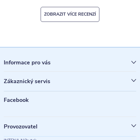
ZOBRAZIT VÍCE RECENZÍ
Z
á
Informace pro vás
p
Zákaznický servis
a
t
Facebook
í
Provozovatel