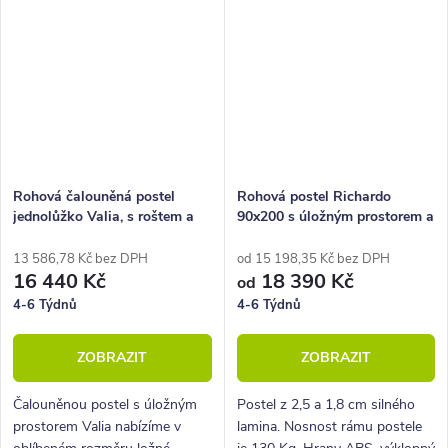
vysokým bočním i hlavovým
čelem a celkově pevnou...
Rohová čalouněná postel
Rohová postel Richardo
jednolůžko Valia, s roštem a
90x200 s úložným prostorem a
úložným prostorem, Pravá
roštem, levá
13 586,78 Kč bez DPH
od 15 198,35 Kč bez DPH
16 440 Kč
18 390 Kč
od
4-6 Týdnů
4-6 Týdnů
ZOBRAZIT
ZOBRAZIT
Čalouněnou postel s úložným
Postel z 2,5 a 1,8 cm silného
prostorem Valia nabízíme v
lamina. Nosnost rámu postele