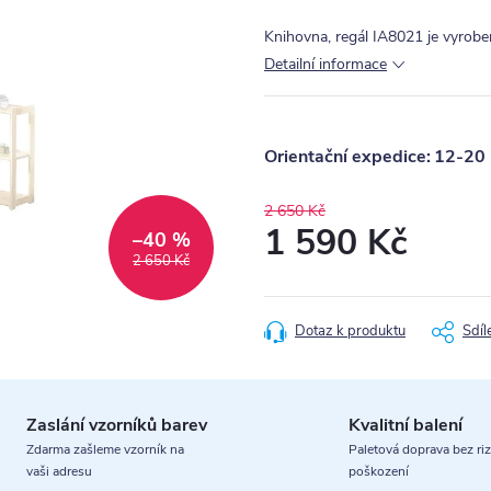
Knihovna, regál IA8021 je vyrob
Detailní informace
12-20 
2 650 Kč
1 590 Kč
–40 %
2 650 Kč
Měrná
cena:
Dotaz k produktu
Sdíl
Zaslání vzorníků barev
Kvalitní balení
Zdarma zašleme vzorník na
Paletová doprava bez riz
vaši adresu
poškození