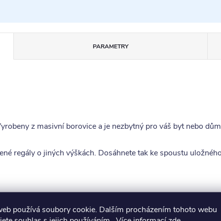
PARAMETRY
Vyrobeny z masivní borovice a je nezbytný pro váš byt nebo dům
dené regály o jiných výškách. Dosáhnete tak ke spoustu uložného
web používá soubory cookie. Dalším procházením tohoto webu
jete souhlas s jejich používáním.. Více informací
zde
.