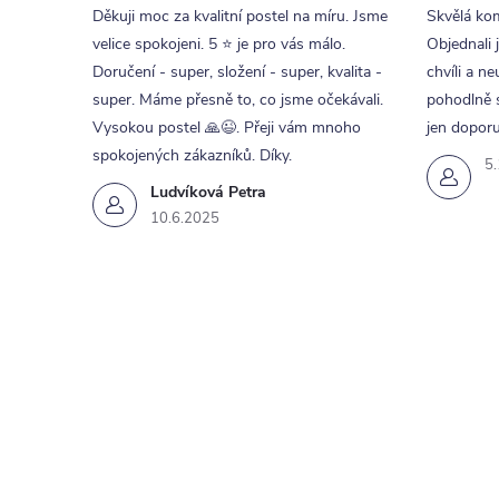
Děkuji moc za kvalitní postel na míru. Jsme
Skvělá kom
velice spokojeni. 5 ⭐ je pro vás málo.
Objednali 
Doručení - super, složení - super, kvalita -
chvíli a ne
super. Máme přesně to, co jsme očekávali.
pohodlně s
Vysokou postel 🙏😉. Přeji vám mnoho
jen doporu
spokojených zákazníků. Díky.
5
Ludvíková Petra
10.6.2025