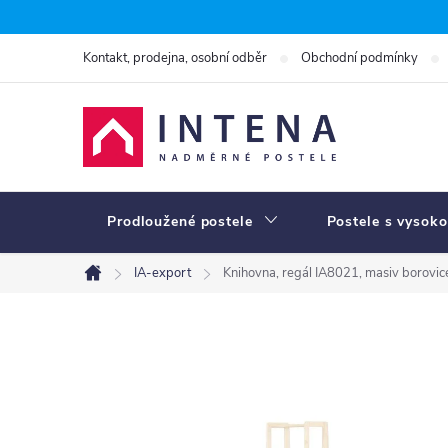
Přejít
na
Kontakt, prodejna, osobní odběr
Obchodní podmínky
obsah
Prodloužené postele
Postele s vysoko
IA-export
Knihovna, regál IA8021, masiv borovic
Domů