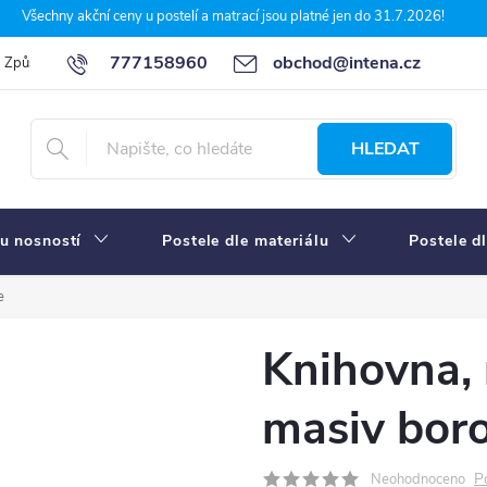
Všechny akční ceny u postelí a matrací jsou platné jen do 31.7.2026!
777158960
obchod@intena.cz
Způsoby a ceny dopravy
7 důvodů, proč nakupit u Intena nábytek
HLEDAT
u nosností
Postele dle materiálu
Postele d
e
Knihovna, 
masiv boro
P
Neohodnoceno