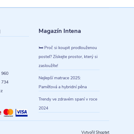
Magazín Intena
l
🛏️ Proč si koupit prodlouženou
postel? Získejte prostor, který si
zasloužíte!
 960
Nejlepší matrace 2025:
 734
Paměťová a hybridní pěna
cz
Trendy ve zdravém spaní v roce
2024
Vytvořil Shoptet