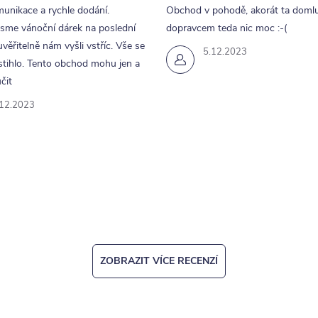
unikace a rychle dodání.
Obchod v pohodě, akorát ta doml
jsme vánoční dárek na poslední
dopravcem teda nic moc :-(
uvěřitelně nám vyšli vstříc. Vše se
5.12.2023
tihlo. Tento obchod mohu jen a
čit
.12.2023
ZOBRAZIT VÍCE RECENZÍ