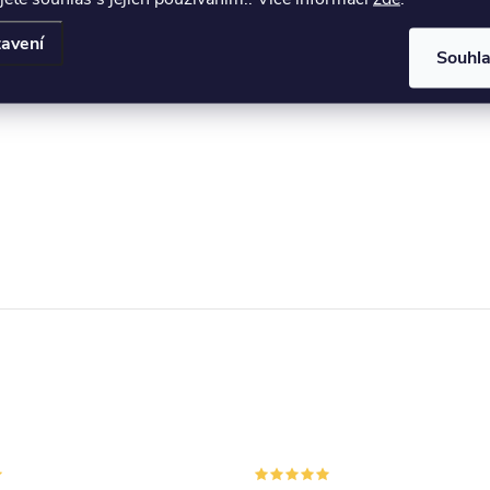
avení
Souhl