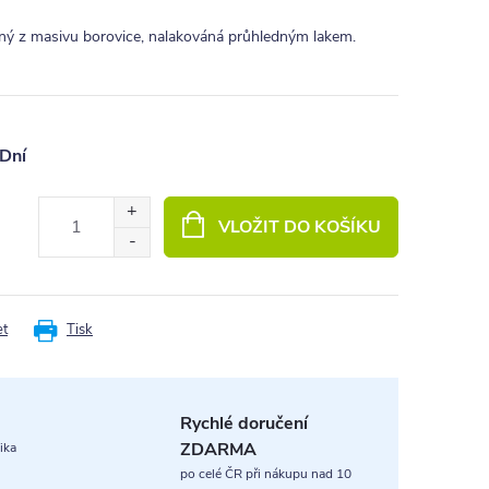
ený z masivu borovice, nalakováná průhledným lakem.
Dní
VLOŽIT DO KOŠÍKU
et
Tisk
Rychlé doručení
ZDARMA
ika
po celé ČR při nákupu nad 10