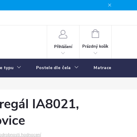
NÁKUPNÍ
KOŠÍK
Prázdný košík
Přihlášení
le typu
Postele dle čela
Matrace
R
regál IA8021,
vice
odrobnosti hodnocení