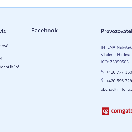
Facebook
vis
Provozovate
nová
INTENA Nábytek
Vladimír Hodina
í
IČO: 73350583
denní lhůtě
+420 777 158
+420 596 729
obchod@intena.