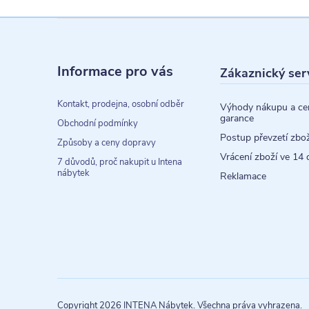
Z
á
Informace pro vás
Zákaznický ser
p
a
Kontakt, prodejna, osobní odběr
Výhody nákupu a ce
garance
t
Obchodní podmínky
Postup převzetí zbož
Způsoby a ceny dopravy
í
Vrácení zboží ve 14 
7 důvodů, proč nakupit u Intena
nábytek
Reklamace
Copyright 2026
INTENA Nábytek
. Všechna práva vyhrazena.