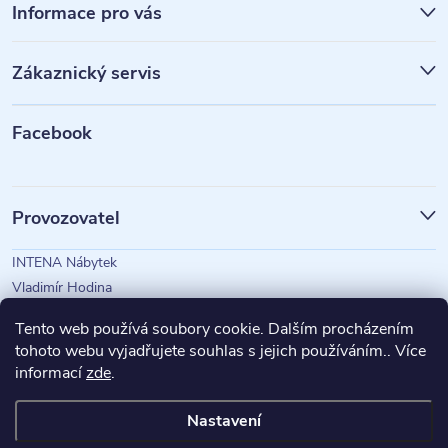
á
Informace pro vás
p
Zákaznický servis
a
t
Facebook
í
Provozovatel
INTENA Nábytek
Vladimír Hodina
IČO: 73350583
Tento web používá soubory cookie. Dalším procházením
tohoto webu vyjadřujete souhlas s jejich používáním.. Více
informací
zde
.
Magazín Intena
Nastavení