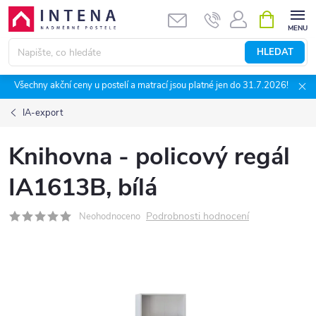
Přejít
NÁKUPNÍ
KOŠÍK
na
obsah
HLEDAT
Všechny akční ceny u postelí a matrací jsou platné jen do 31.7.2026!
IA-export
Knihovna - policový regál
IA1613B, bílá
Podrobnosti hodnocení
Neohodnoceno