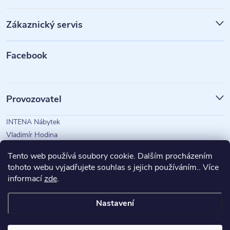
p
Zákaznický servis
a
t
Facebook
í
Provozovatel
INTENA Nábytek
Vladimír Hodina
IČO: 73350583
Tento web používá soubory cookie. Dalším procházením
tohoto webu vyjadřujete souhlas s jejich používáním.. Více
informací
zde
.
Magazín Intena
Nastavení
Copyright 2026
INTENA Nábytek
. Všechna práva vyhrazena.