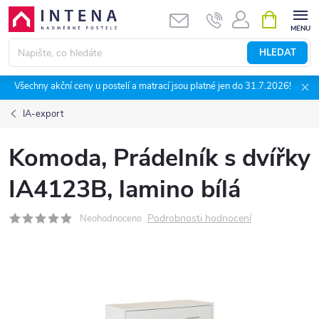
Přejít
NÁKUPNÍ
KOŠÍK
na
obsah
HLEDAT
Všechny akční ceny u postelí a matrací jsou platné jen do 31.7.2026!
IA-export
Komoda, Prádelník s dvířky
IA4123B, lamino bílá
Podrobnosti hodnocení
Neohodnoceno