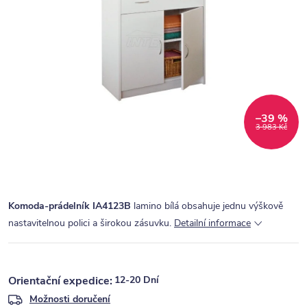
–39 %
3 983 Kč
Komoda-prádelník IA4123B
lamino bílá obsahuje jednu výškově
nastavitelnou polici a širokou zásuvku.
Detailní informace
12-20 Dní
Možnosti doručení