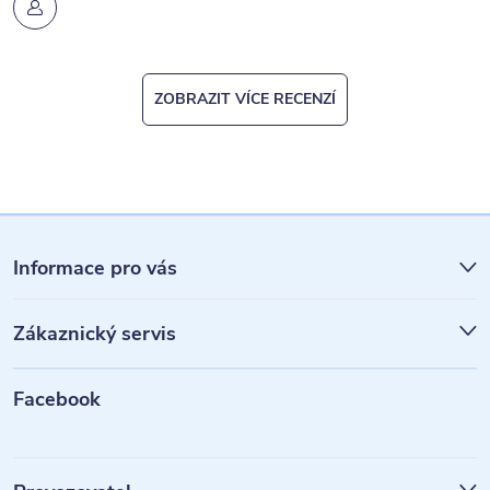
ZOBRAZIT VÍCE RECENZÍ
Z
á
Informace pro vás
p
Zákaznický servis
a
t
Facebook
í