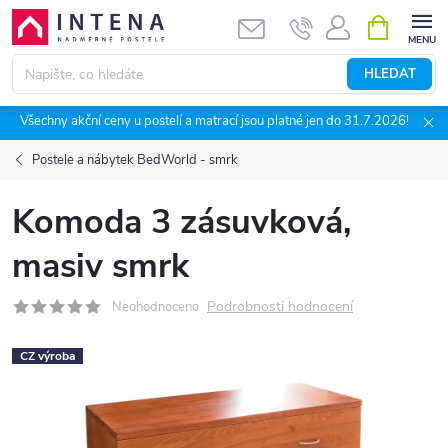
Přejít
NÁKUPNÍ
KOŠÍK
na
obsah
HLEDAT
Všechny akční ceny u postelí a matrací jsou platné jen do 31.7.2026!
Postele a nábytek BedWorld - smrk
Komoda 3 zásuvková,
masiv smrk
Podrobnosti hodnocení
Neohodnoceno
CZ výroba