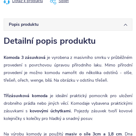
Dotaz k produktu
Sdílet
Popis produktu
Detailní popis produktu
Komoda 3 zásuvková
je vyrobena z masivního smrku v průběžném
provedení s povrchovou úpravou přírodního laku. Mimo přírodní
provedení je možno komodu namořit do několika odstínů - olše,
třešeň, ořech, wenge, bílá. Na obrázku v odstínu třešeň.
Třízásuvková komoda
je ideální praktický pomocník pro uložení
drobného prádla nebo jiných věcí. Komodaje vybavena praktickými
zásuvkami s
kovovými úchytkami.
Pojezdy zásuvek tvoří kovové
kolejničky s kolečky pro hladký a snadný posuv.
Na výrobu komody je použitý
masiv o síle 3cm a 1,8 cm
. Dna