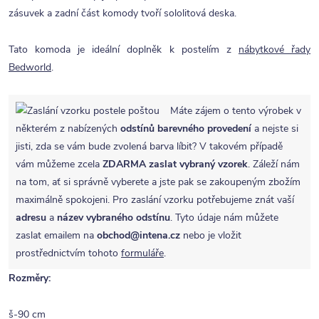
zásuvek a zadní část komody tvoří sololitová deska.
Tato komoda je ideální doplněk k postelím z
nábytkové řady
Bedworld
.
Máte zájem o tento výrobek v
některém z nabízených
odstínů barevného provedení
a nejste si
jisti, zda se vám bude zvolená barva líbit? V takovém případě
vám můžeme zcela
ZDARMA
zaslat vybraný vzorek
. Záleží nám
na tom, ať si správně vyberete a jste pak se zakoupeným zbožím
maximálně spokojeni. Pro zaslání vzorku potřebujeme znát vaší
adresu
a
název vybraného odstínu
. Tyto údaje nám můžete
zaslat emailem na
obchod@intena.cz
nebo je vložit
prostřednictvím tohoto
formuláře
.
Rozměry:
š-90 cm