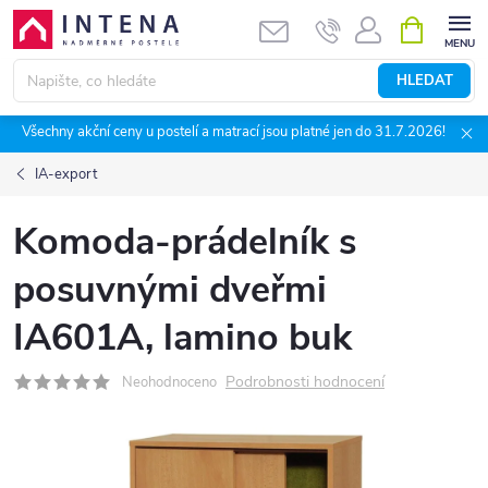
Přejít
NÁKUPNÍ
KOŠÍK
na
obsah
HLEDAT
Všechny akční ceny u postelí a matrací jsou platné jen do 31.7.2026!
IA-export
Komoda-prádelník s
posuvnými dveřmi
IA601A, lamino buk
Podrobnosti hodnocení
Neohodnoceno