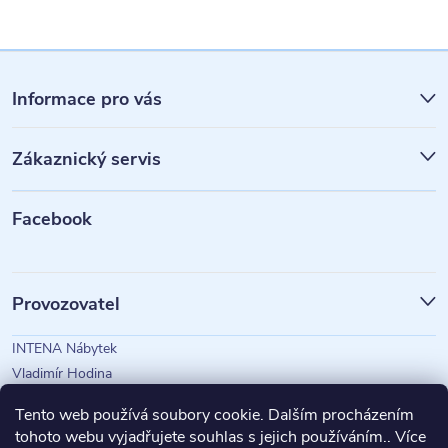
Z
á
Informace pro vás
p
Zákaznický servis
a
t
Facebook
í
Provozovatel
INTENA Nábytek
Vladimír Hodina
IČO: 73350583
Tento web používá soubory cookie. Dalším procházením
tohoto webu vyjadřujete souhlas s jejich používáním.. Více