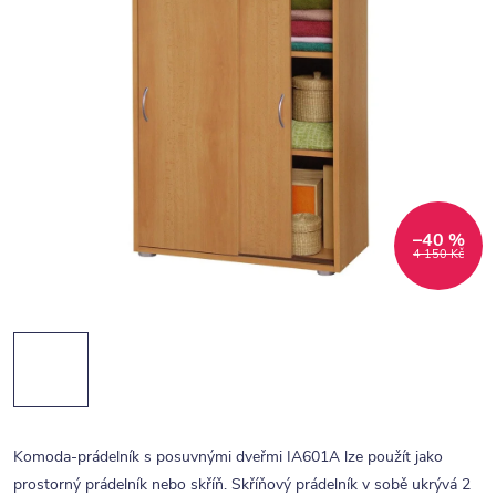
–40 %
4 150 Kč
Komoda-prádelník s posuvnými dveřmi IA601A lze použít jako
prostorný prádelník nebo skříň. Skříňový prádelník v sobě ukrývá 2