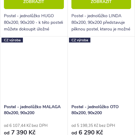
ZOBRAZIT
ZOBRAZIT
Postel - jednolůžko HUGO
Postel - jednolůžko LINDA
80x200, 90x200 - k této posteli
80x200, 90x200 představuje
můžete dokoupit úložné
pěknou postel, kterou je možné
prostory a vytvořit tak postel s
umístit do ložnic i pokojů.
CZ výroba
CZ výroba
úložnými prostory.
Postel - jednolůžko MALAGA
Postel - jednolůžko OTO
80x200, 90x200
80x200, 90x200
od 6 107,44 Kč bez DPH
od 5 198,35 Kč bez DPH
7 390 Kč
6 290 Kč
od
od