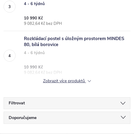
4 - 6 týdnů
10 990 Kč
9 082,64 Kč bez DPH
Rozkládací postel s úložným prostorem MINDES
80, bílá borovice
4 - 6 týdnů
10 990 Kč
9 082,64 Kč bez DPH
Zobrazit více produktů
Filtrovat
Ř
Doporučujeme
a
Nejlevnější