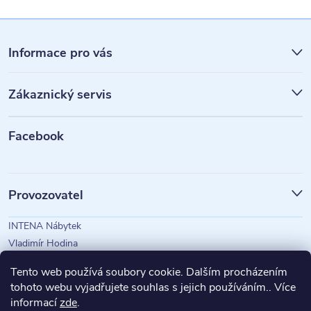
Z
á
Informace pro vás
p
Zákaznický servis
a
t
Facebook
í
Provozovatel
INTENA Nábytek
Vladimír Hodina
IČO: 73350583
Tento web používá soubory cookie. Dalším procházením
tohoto webu vyjadřujete souhlas s jejich používáním.. Více
informací
zde
.