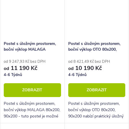
Postel s úložným prostorem,
Postel s úložným prostorem,
boční výklop MALAGA
boční výklop OTO 80x200,
80x200, 90x200
90x200
od 9 247,93 Kč bez DPH
od 8 421,49 Kč bez DPH
11 190 Kč
10 190 Kč
od
od
4-6 Týdnů
4-6 Týdnů
ZOBRAZIT
ZOBRAZIT
Postel s úložným prostorem,
Postel s úložným prostorem,
boční výklop MALAGA 80x200,
boční výklop OTO 80x200,
90x200 - tuto postel je možné
90x200 nabízí praktický úložný
umístit do jakékoli pokoje.
prostor s přístupem z boku.