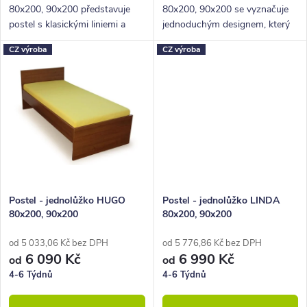
80x200, 90x200 představuje
80x200, 90x200 se vyznačuje
postel s klasickými liniemi a
jednoduchým designem, který
můžete k ní dokoupit další
se zalíbí každému.
CZ výroba
CZ výroba
ložnicový nábytek.
Postel - jednolůžko HUGO
Postel - jednolůžko LINDA
80x200, 90x200
80x200, 90x200
od 5 033,06 Kč bez DPH
od 5 776,86 Kč bez DPH
6 090 Kč
6 990 Kč
od
od
4-6 Týdnů
4-6 Týdnů