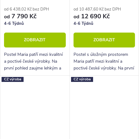
90x200
od 6 438,02 Kč bez DPH
od 10 487,60 Kč bez DPH
7 790 Kč
12 690 Kč
od
od
4-6 Týdnů
4-6 Týdnů
ZOBRAZIT
ZOBRAZIT
Postel Maria patří mezi kvalitní
Postel s úložným prostorem
a poctivé české výrobky. Na
Maria patří mezi kvalitní a
první pohled zaujme lehkým a
poctivé české výrobky. Na první
elegantním designem.
pohled zaujme lehkým a
CZ výroba
CZ výroba
elegantním designem. V ceně
postele je kvalitní vyklápěcí rošt.