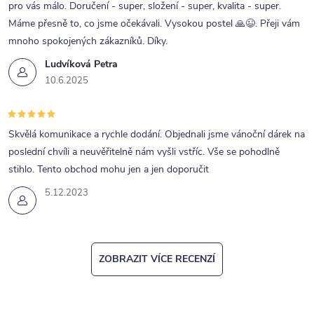
pro vás málo. Doručení - super, složení - super, kvalita - super.
v
Máme přesně to, co jsme očekávali. Vysokou postel 🙏😉. Přeji vám
k
mnoho spokojených zákazníků. Díky.
y
Ludvíková Petra
v
10.6.2025
ý
p
Skvělá komunikace a rychle dodání. Objednali jsme vánoční dárek na
i
poslední chvíli a neuvěřitelně nám vyšli vstříc. Vše se pohodlně
s
stihlo. Tento obchod mohu jen a jen doporučit
u
5.12.2023
ZOBRAZIT VÍCE RECENZÍ