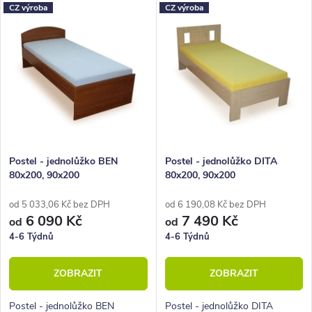
z
V
CZ výroba
CZ výroba
Nejdražší
e
ý
Nejprodávanější
n
p
Abecedně
í
i
p
s
r
p
o
r
Postel - jednolůžko BEN
Postel - jednolůžko DITA
80x200, 90x200
80x200, 90x200
d
o
u
d
od 5 033,06 Kč bez DPH
od 6 190,08 Kč bez DPH
6 090 Kč
7 490 Kč
od
od
k
u
4-6 Týdnů
4-6 Týdnů
t
k
ZOBRAZIT
ZOBRAZIT
ů
t
ů
Postel - jednolůžko BEN
Postel - jednolůžko DITA