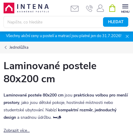
Přejít
NÁKUPNÍ
KOŠÍK
na
obsah
HLEDAT
Všechny akční ceny u postelí a matrací jsou platné jen do 31.7.2026!
Jednolůžka
Laminované postele
80x200 cm
Laminované postele 80x200 cm
jsou
praktickou volbou pro menší
prostory
, jako jsou dětské pokoje, hostinské místnosti nebo
studentské ubytování. Nabízí
kompaktní rozměr, jednoduchý
design
a snadnou údržbu. 🛏️🪵
Zobrazit více...