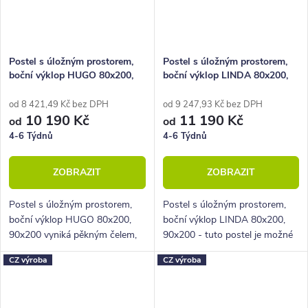
Postel s úložným prostorem,
Postel s úložným prostorem,
boční výklop HUGO 80x200,
boční výklop LINDA 80x200,
90x200
90x200
od 8 421,49 Kč bez DPH
od 9 247,93 Kč bez DPH
10 190 Kč
11 190 Kč
od
od
4-6 Týdnů
4-6 Týdnů
ZOBRAZIT
ZOBRAZIT
Postel s úložným prostorem,
Postel s úložným prostorem,
boční výklop HUGO 80x200,
boční výklop LINDA 80x200,
90x200 vyniká pěkným čelem,
90x200 - tuto postel je možné
které dokresluje její celkový
umístit do jakékoli pokoje.
CZ výroba
CZ výroba
design.