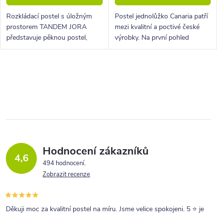
Rozkládací postel s úložným
Postel jednolůžko Canaria patří
prostorem TANDEM JORA
mezi kvalitní a poctivé české
představuje pěknou postel,
výrobky. Na první pohled
která je ideální do malých
zaujme lehkým elegantním
interiérů, bytů, dětských či
designem a zešikmeným
studentských pokojů.
zakončením nohou.
O
v
l
á
d
a
Hodnocení zákazníků
4,6
c
494 hodnocení
Zobrazit recenze
í
p
r
Děkuji moc za kvalitní postel na míru. Jsme velice spokojeni. 5 ⭐ je