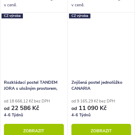
v ceně.
v ceně.
CZ výroba
CZ výroba
Rozkládací postel TANDEM
Zvýšená postel jednolůžko
JORA s uložným prostorem,
CANARIA
80x200, 90x200
od 18 666,12 Kč bez DPH
od 9 165,29 Kč bez DPH
22 586 Kč
11 090 Kč
od
od
4-6 Týdnů
4-6 Týdnů
ZOBRAZIT
ZOBRAZIT