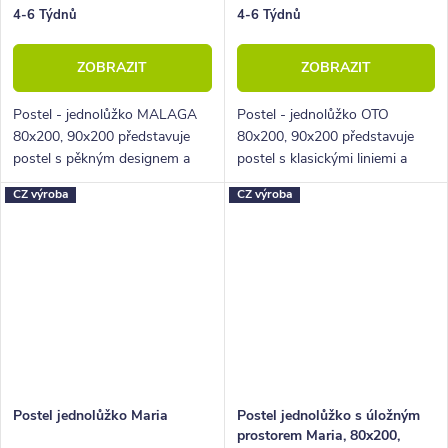
4-6 Týdnů
4-6 Týdnů
ZOBRAZIT
ZOBRAZIT
Postel - jednolůžko MALAGA
Postel - jednolůžko OTO
80x200, 90x200 představuje
80x200, 90x200 představuje
postel s pěkným designem a
postel s klasickými liniemi a
propracovaným čelem.
můžete k ní dokoupit další
CZ výroba
CZ výroba
ložnicový nábytek.
Postel jednolůžko Maria
Postel jednolůžko s úložným
prostorem Maria, 80x200,