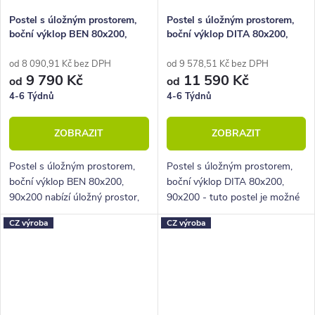
Postel s úložným prostorem,
Postel s úložným prostorem,
boční výklop BEN 80x200,
boční výklop DITA 80x200,
90x200
90x200
od 8 090,91 Kč bez DPH
od 9 578,51 Kč bez DPH
9 790 Kč
11 590 Kč
od
od
4-6 Týdnů
4-6 Týdnů
ZOBRAZIT
ZOBRAZIT
Postel s úložným prostorem,
Postel s úložným prostorem,
boční výklop BEN 80x200,
boční výklop DITA 80x200,
90x200 nabízí úložný prostor,
90x200 - tuto postel je možné
který je nepostradatelný v
umístit do jakékoli pokoje.
CZ výroba
CZ výroba
každé ložnici či dětském pokoji.