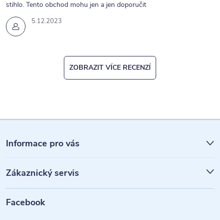
stihlo. Tento obchod mohu jen a jen doporučit
5.12.2023
ZOBRAZIT VÍCE RECENZÍ
Z
á
Informace pro vás
p
Zákaznický servis
a
t
Facebook
í