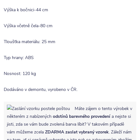
Výška k bočnici-44 cm
Výška včetně čela-80 cm
Tloušťka materiálu: 25 mm
Typ hrany: ABS
Nosnost: 120 kg
Dodáváno v demontu, vyrobeno v ČR.
Máte zájem o tento výrobek v
některém z nabízených
odstínů barevného provedení
a nejste si
jisti, zda se vám bude zvolená barva líbit? V takovém případě
vám můžeme zcela
ZDARMA
zaslat vybraný vzorek
. Záleží nám
na tom, ať si správně vyberete a jste pak se zakoupeným zbožím