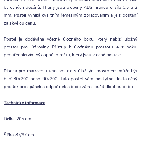
barevných dezénů. Hrany jsou olepeny ABS hranou o síle 0,5 a 2
mm.
Postel
vyniká kvalitním řemeslným zpracováním a je k dostání
za skvělou cenu.
Postel je dodávána včetně úložného boxu, který nabízí úložný
prostor pro lůžkoviny. Přístup k úložnému prostoru je z boku,
prostřednictvím výklopného roštu, který jsou v ceně postele.
Plocha pro matrace u této
postele s úložným prostorem
může být
buď 80x200 nebo 90x200. Tato postel vám poskytne dostatečný
prostor pro spánek a odpočinek a bude vám sloužit dlouhou dobu.
Technické informace
:
Délka-205 cm
Šířka-87/97 cm