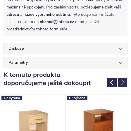
maximálně spokojeni. Pro zaslání vzorku potřebujeme znát vaší
adresu
a
název vybraného odstínu
. Tyto údaje nám můžete
zaslat emailem na
obchod@intena.cz
nebo je vložit
prostřednictvím tohoto
formuláře
.
Diskuse
Parametry
K tomuto produktu
doporučujeme ještě dokoupit
CZ výroba
CZ výroba