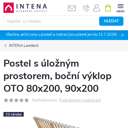
Přejít
NÁKUPNÍ
KOŠÍK
na
obsah
HLEDAT
Všechny akční ceny u postelí a matrací jsou platné jen do 31.7.2026!
INTENA Lamitech
Postel s úložným
prostorem, boční výklop
OTO 80x200, 90x200
Podrobnosti hodnocení
Neohodnoceno
CZ výroba