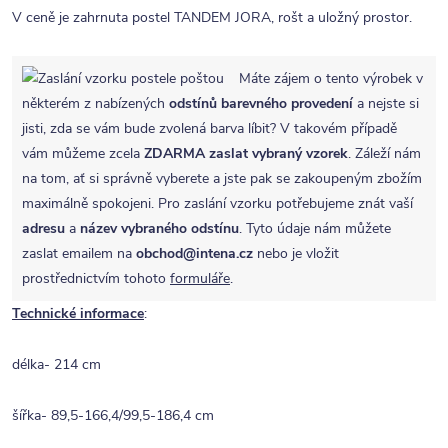
V ceně je zahrnuta postel TANDEM JORA, rošt a uložný prostor.
Máte zájem o tento výrobek v
některém z nabízených
odstínů barevného provedení
a nejste si
jisti, zda se vám bude zvolená barva líbit? V takovém případě
vám můžeme zcela
ZDARMA
zaslat vybraný vzorek
. Záleží nám
na tom, ať si správně vyberete a jste pak se zakoupeným zbožím
maximálně spokojeni. Pro zaslání vzorku potřebujeme znát vaší
adresu
a
název vybraného odstínu
. Tyto údaje nám můžete
zaslat emailem na
obchod@intena.cz
nebo je vložit
prostřednictvím tohoto
formuláře
.
Technické informace
:
délka- 214 cm
šířka- 89,5-166,4/99,5-186,4 cm