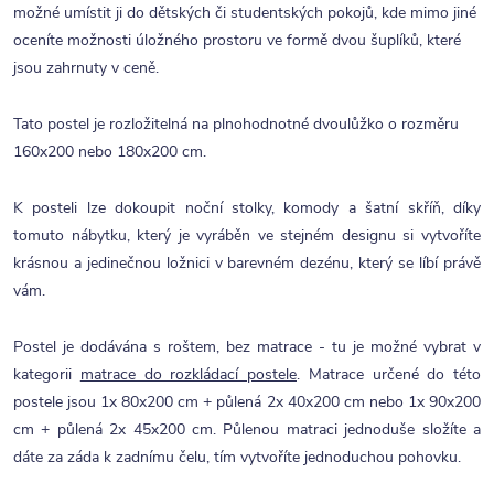
možné umístit ji do dětských či studentských pokojů, kde mimo jiné
oceníte možnosti úložného prostoru ve formě dvou šuplíků, které
jsou zahrnuty v ceně.
Tato postel je rozložitelná na plnohodnotné dvoulůžko o rozměru
160x200 nebo 180x200 cm.
K posteli lze dokoupit noční stolky, komody a šatní skříň, díky
tomuto nábytku, který je vyráběn ve stejném designu si vytvoříte
krásnou a jedinečnou ložnici v barevném dezénu, který se líbí právě
vám.
Postel je dodávána s roštem, bez matrace - tu je možné vybrat v
kategorii
matrace do rozkládací postele
. Matrace určené do této
postele jsou 1x 80x200 cm + půlená 2x 40x200 cm nebo 1x 90x200
cm + půlená 2x 45x200 cm. Půlenou matraci jednoduše složíte a
dáte za záda k zadnímu čelu, tím vytvoříte jednoduchou pohovku.