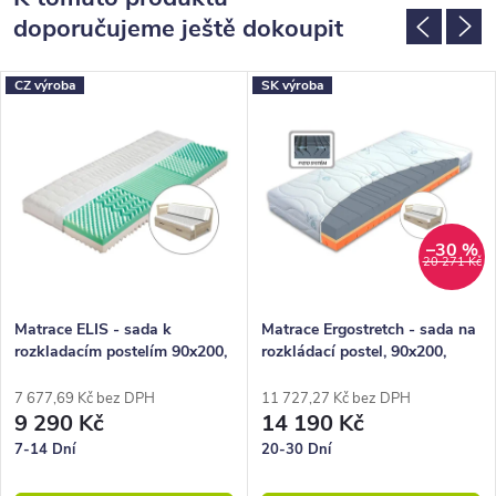
doporučujeme ještě dokoupit
CZ výroba
SK výroba
–30 %
20 271 Kč
Matrace ELIS - sada k
Matrace Ergostretch - sada na
rozkladacím postelím 90x200,
rozkládací postel, 90x200,
2x40x200 (půlená)
2x40x200 (půlená)
7 677,69 Kč bez DPH
11 727,27 Kč bez DPH
9 290 Kč
14 190 Kč
7-14 Dní
20-30 Dní