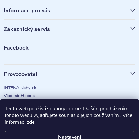
Z
á
Informace pro vás
p
Zákaznický servis
a
t
Facebook
í
Provozovatel
INTENA Nábytek
Vladimír Hodina
IČO: 73350583
Tento web používá soubory cookie. Dalším procházením
tohoto webu vyjadřujete souhlas s jejich používáním.. Více
informací
zde
.
Magazín Intena
Nastavení