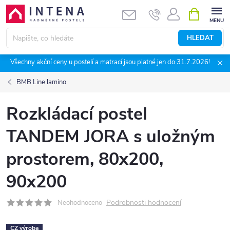
Přejít
NÁKUPNÍ
KOŠÍK
na
obsah
HLEDAT
Všechny akční ceny u postelí a matrací jsou platné jen do 31.7.2026!
BMB Line lamino
Rozkládací postel
TANDEM JORA s uložným
prostorem, 80x200,
90x200
Podrobnosti hodnocení
Neohodnoceno
CZ výroba