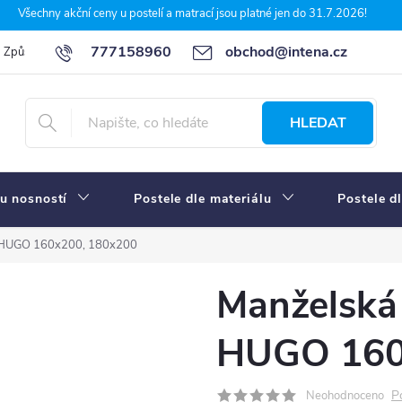
Všechny akční ceny u postelí a matrací jsou platné jen do 31.7.2026!
777158960
obchod@intena.cz
Způsoby a ceny dopravy
7 důvodů, proč nakupit u Intena nábytek
HLEDAT
u nosností
Postele dle materiálu
Postele d
ko HUGO 160x200, 180x200
Manželská 
HUGO 160
P
Neohodnoceno