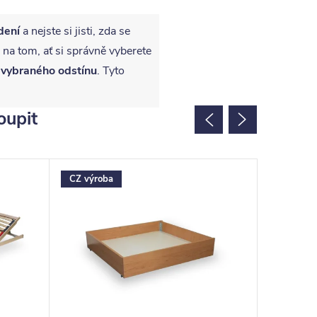
dení
a nejste si jisti, zda se
 na tom, ať si správně vyberete
 vybraného odstínu
. Tyto
oupit
CZ výroba
CZ výrob