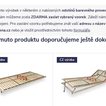
nto výrobek v některém z nabízených
odstínů barevného prove
ě vám můžeme zcela
ZDARMA
zaslat vybraný vzorek
. Záleží nám
jeni. Pro zaslání vzorku potřebujeme znát vaší
adresu
a
název
ena.cz
nebo je vložit prostřednictvím tohoto
formuláře
.
muto produktu doporučujeme ještě dok
oba
CZ výroba