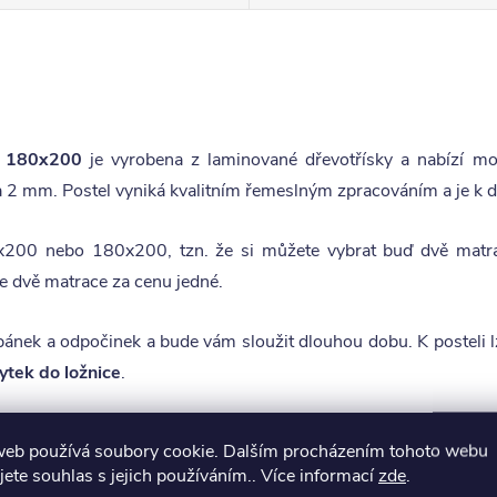
, 180x200
je vyrobena z laminované dřevotřísky a nabízí mo
 2 mm. Postel vyniká kvalitním řemeslným zpracováním a je k d
x200 nebo 180x200, tzn. že si můžete vybrat buď dvě mat
e dvě matrace za cenu jedné.
ánek a odpočinek a bude vám sloužit dlouhou dobu. K posteli lz
ytek do ložnice
.
web používá soubory cookie. Dalším procházením tohoto webu
jete souhlas s jejich používáním.. Více informací
zde
.