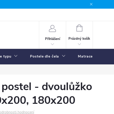
NÁKUPNÍ
KOŠÍK
Prázdný košík
Přihlášení
le typu
Postele dle čela
Matrace
R
postel - dvoulůžko
x200, 180x200
odrobnosti hodnocení