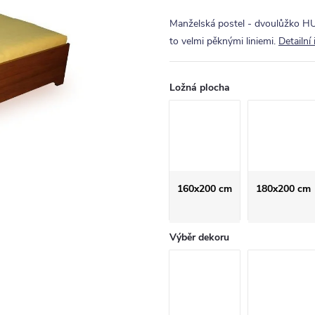
Manželská postel - dvoulůžko H
to velmi pěknými liniemi.
Detailní
Ložná plocha
160x200 cm
180x200 cm
Výběr dekoru