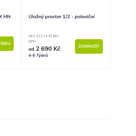
EX HN
Úložný prostor 1/2 - poloviční
Úložný p
od 2 223,14 Kč bez
od 2 553,7
DPH
DPH
ŠÍKU
ZOBRAZIT
2 690 Kč
3 0
od
od
4-6 Týdnů
4-6 Týdn