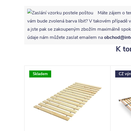
Máte zájem o te
vám bude zvolená barva líbit? V takovém případ
a jste pak se zakoupeným zbožím maximálně spoko
údaje nám můžete zaslat emailem na
obchod@int
K to
Skladem
CZ výr