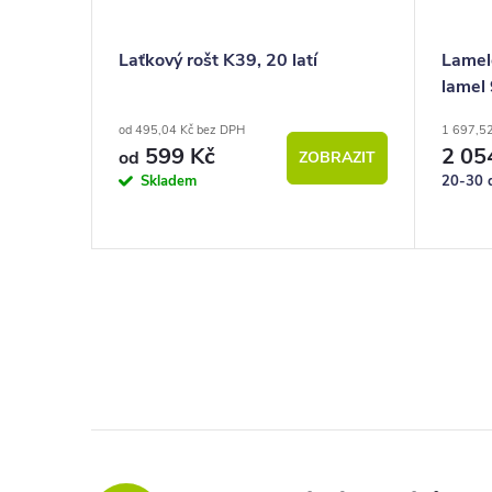
č. 2
Laťkový rošt K39, 20 latí
Lamel
lamel
od 495,04 Kč bez DPH
1 697,5
599 Kč
2 05
od
ZOBRAZIT
BRAZIT
Skladem
20-30 