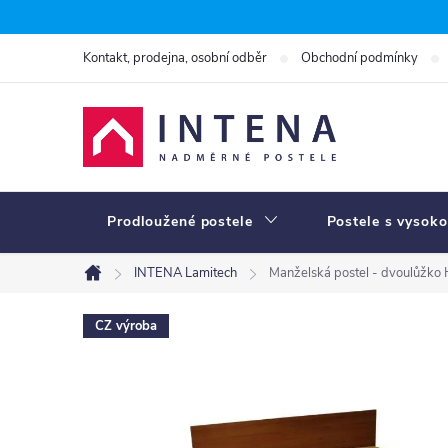
Přejít
na
Kontakt, prodejna, osobní odběr
Obchodní podmínky
obsah
Prodloužené postele
Postele s vysoko
INTENA Lamitech
Manželská postel - dvoulůž
Domů
CZ výroba