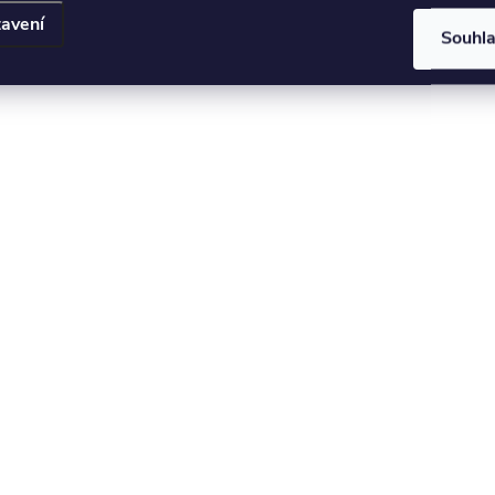
avení
Souhl