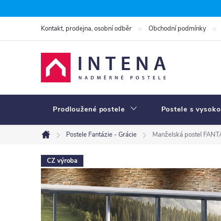
Přejít
na
Kontakt, prodejna, osobní odběr
Obchodní podmínky
obsah
Prodloužené postele
Postele s vysoko
Postele Fantázie - Grácie
Manželská postel FANT
Domů
CZ výroba