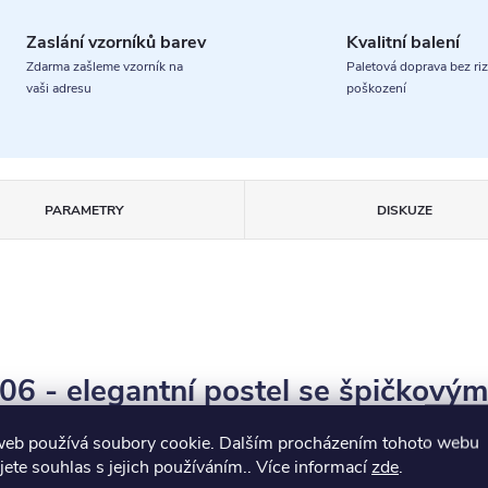
Zaslání vzorníků barev
Kvalitní balení
Zdarma zašleme vzorník na
Paletová doprava bez riz
vaši adresu
poškození
PARAMETRY
DISKUZE
6 - elegantní postel se špičkový
web používá soubory cookie. Dalším procházením tohoto webu
je deignovou postel v naší nabídce a osloví především
náročněj
jete souhlas s jejich používáním.. Více informací
zde
.
e vyrobena z
masivního bukového dřeva
v
parketovém proveden