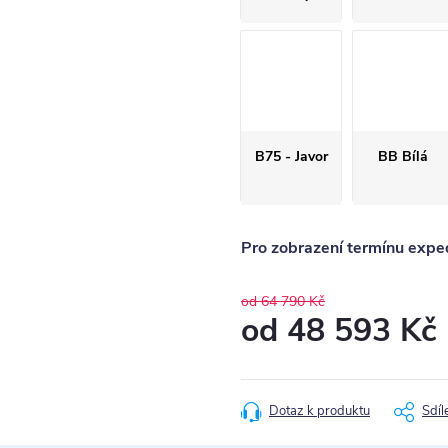
B75 - Javor
BB Bílá
Pro zobrazení termínu exped
od 64 790 Kč
od
48 593 Kč
Měrná
cena:
Dotaz k produktu
Sdíl