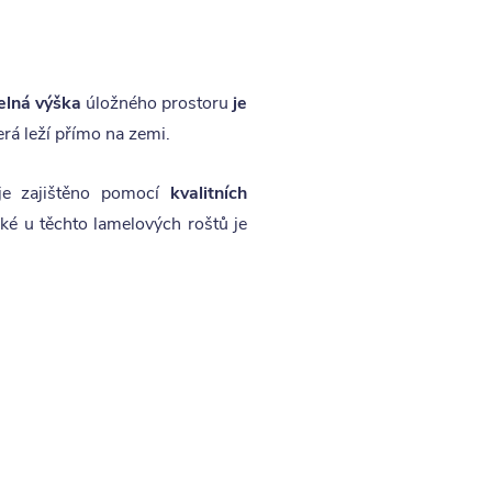
elná výška
úložného prostoru
je
rá leží přímo na zemi.
 je zajištěno pomocí
kvalitních
cké u těchto lamelových roštů je