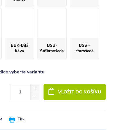
BBK-Bílá
BSB-
BSS -
káva
Stříbrnošedá
starošedá
ice vyberte variantu
VLOŽIT DO KOŠÍKU
et
Tisk