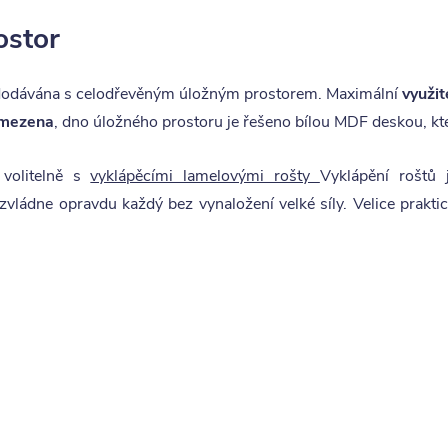
ostor
 dodávána s celodřevěným úložným prostorem. Maximální
využit
omezena
, dno úložného prostoru je řešeno bílou MDF deskou, kte
 volitelně s
vyklápěcími lamelovými rošty
Vyklápění roštů
 zvládne opravdu každý bez vynaložení velké síly. Velice prakti