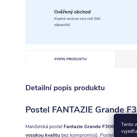
Ověřený obchod
Kladné recenze více než 500
zákazníků
POPIS PRODUKTU
Detailní popis produktu
Postel FANTAZIE Grande F30
Tento 
Manželská postel
Fantazie Grande F306
představu
vyjadřu
vysokou kvalitu
bez kompromisů. Postel Fantazie j