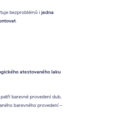
ntuje bezproblémů i
jedna
ontovat
.
ogického atestovaného laku
y patří barevné provedení dub,
aného barevného provedení –