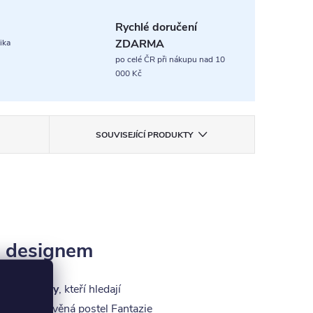
Rychlé doručení
ZDARMA
ika
po celé ČR při nákupu nad 10
000 Kč
SOUVISEJÍCÍ PRODUKTY
m designem
ší zákazníky
, kteří hledají
í cink
. Dřevěná postel Fantazie