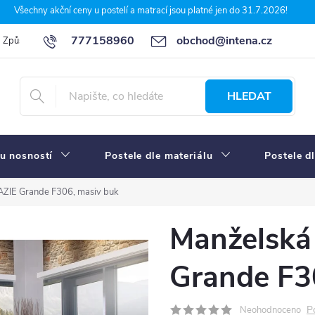
Všechny akční ceny u postelí a matrací jsou platné jen do 31.7.2026!
777158960
obchod@intena.cz
Způsoby a ceny dopravy
7 důvodů, proč nakupit u Intena nábytek
HLEDAT
u nosností
Postele dle materiálu
Postele d
AZIE Grande F306, masiv buk
Manželská
Grande F3
P
Neohodnoceno