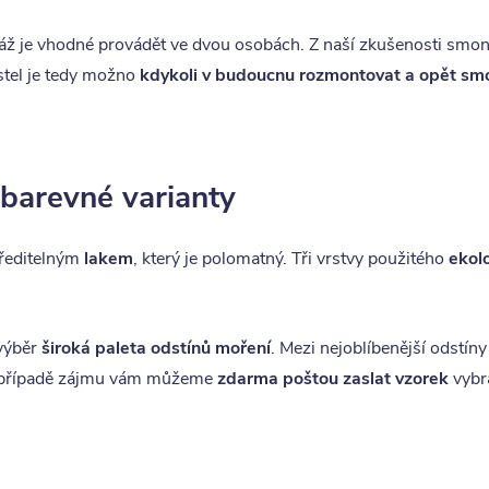
áž je vhodné provádět ve dvou osobách. Z naší zkušenosti smo
ostel je tedy možno
kdykoli v budoucnu rozmontovat a opět sm
 barevné varianty
uředitelným
lakem
, který je polomatný. Tři vrstvy použitého
ekol
 výběr
široká paleta odstínů moření
. Mezi nejoblíbenější odstín
 V případě zájmu vám můžeme
zdarma poštou zaslat vzorek
vybr