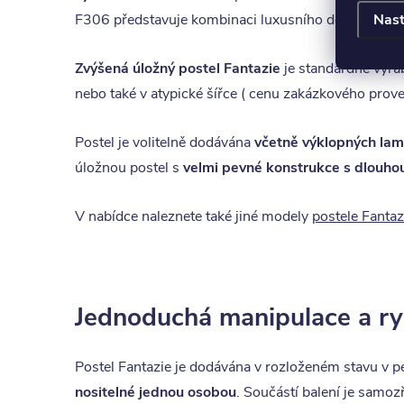
Nast
F306 představuje kombinaci luxusního designu, špič
Zvýšená úložný postel Fantazie
je standardně vyr
nebo také v atypické šířce ( cenu zakázkového prove
Postel je volitelně dodávána
včetně výklopných lam
úložnou postel s
velmi pevné konstrukce s dlouhou
V nabídce naleznete také jiné modely
postele Fantaz
Jednoduchá manipulace a ry
Postel Fantazie je dodávána v rozloženém stavu v 
nositelné jednou osobou
. Součástí balení je samo