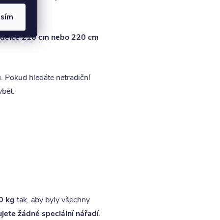
asím
 délce 210 cm nebo 220 cm
u. Pokud hledáte netradiční
ybět.
0 kg
tak, aby byly všechny
jete žádné speciální nářadí
.