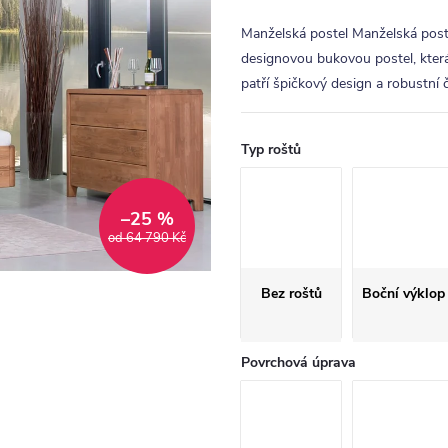
Manželská postel Manželská pos
designovou bukovou postel, která
patří špičkový design a robustní 
Typ roštů
–25 %
od 64 790 Kč
Bez roštů
Boční výklop
Povrchová úprava