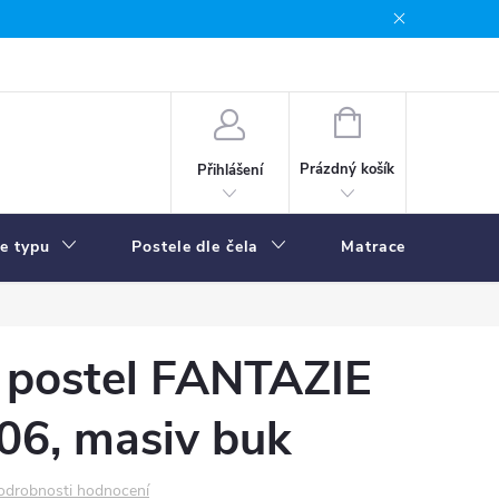
NÁKUPNÍ
KOŠÍK
Prázdný košík
Přihlášení
le typu
Postele dle čela
Matrace
R
 postel FANTAZIE
06, masiv buk
odrobnosti hodnocení