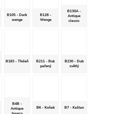
B130A -
B105 - Dark
B128 -
Antique
wenge
Wenge
classic
B183 - Třešeň
B211 - Buk
B230 - Dub
pařený
světlý
B4B -
B6 - Koňak
B7 - Kaštan
Antique
bianco