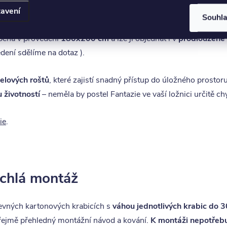
avení
kové kvality a precizního zpracování.
Souhl
áběná v provedení
180x200 cm
a lze ji objednat i v
prodloužené
dení sdělíme na dotaz ).
elových roštů
, které zajistí snadný přístup do úložného prostor
 životností
– neměla by postel Fantazie ve vaší ložnici určitě ch
ie
.
chlá montáž
pevných kartonových krabicích s
váhou jednotlivých krabic do 3
zřejmě přehledný montážní návod a kování.
K montáži nepotřebu