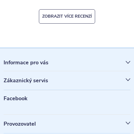
ZOBRAZIT VÍCE RECENZÍ
Z
á
Informace pro vás
p
Zákaznický servis
a
t
Facebook
í
Provozovatel