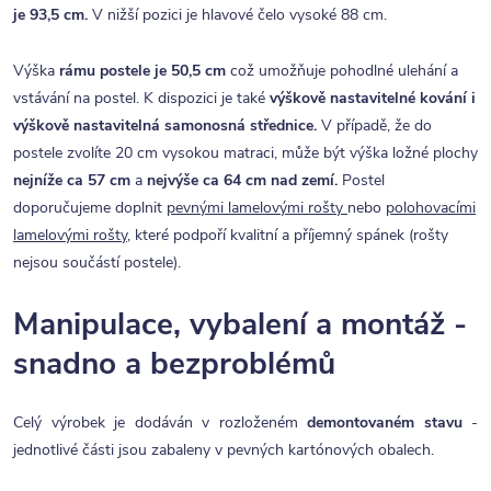
je 93,5 cm.
V nižší pozici je hlavové čelo vysoké 88 cm.
Výška
rámu postele je 50,5 cm
což umožňuje pohodlné ulehání a
vstávání na postel. K dispozici je také
výškově nastavitelné kování i
výškově nastavitelná samonosná střednice.
V případě, že do
postele zvolíte 20 cm vysokou matraci, může být výška ložné plochy
nejníže ca 57 cm
a
nejvýše ca 64 cm nad zemí.
Postel
doporučujeme doplnit
pevnými lamelovými rošty
nebo
polohovacími
lamelovými rošty
, které podpoří kvalitní a příjemný spánek (rošty
nejsou součástí postele).
Manipulace, vybalení a montáž -
snadno a bezproblémů
Celý výrobek je dodáván v rozloženém
demontovaném stavu
-
jednotlivé části jsou zabaleny v pevných kartónových obalech.