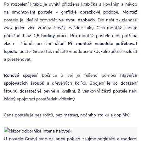
Po rozbalení krabic je uvnitř přiložena krabička s kováním a návod
na smontování postele v grafické obrázkové podobě. Montáž
postele je ideální provádět
ve dvou osobách.
Dle naší zkušenosti
však jeden více zručný člověk zvládne taky. Celá montáž zabere
přibližně
1 až 1,5 hodiny
práce. Pro montáž postele není potřeba
vlastnit žádné speciální nářadí
Při montáži nebudete potřebovat
lepidlo
, postel Grand tak můžete v budoucnu kdykoli zpětně rozložit
a přestěhovat.
Rohové spojení
bočnice a čel je řešeno pomocí
hlavních
spojovacích šroubů
a dřevěných kolíků. Spojení je po dotažení
šroubů dostatečně pevné a kvalitní. Z venkovní části postele není
žádný spojovací prostředek viditelný.
Cena postele je bez roštů, bez matrací, nočního stolku a doplňků.
U postele Grand mne na první pohled zaujme originální a moderní