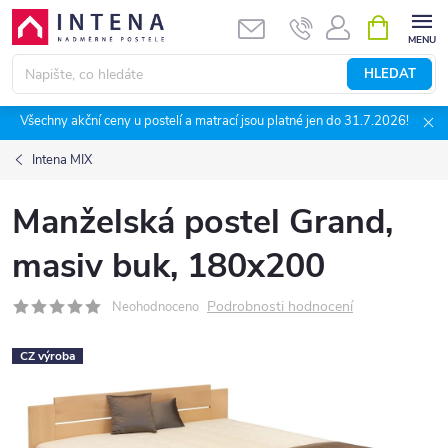
Přejít
NÁKUPNÍ
KOŠÍK
na
obsah
HLEDAT
Všechny akční ceny u postelí a matrací jsou platné jen do 31.7.2026!
Intena MIX
Manželská postel Grand,
masiv buk, 180x200
Podrobnosti hodnocení
Neohodnoceno
CZ výroba