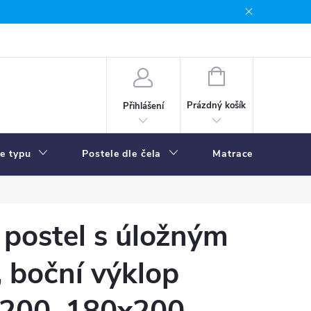
NÁKUPNÍ
KOŠÍK
Prázdný košík
Přihlášení
le typu
Postele dle čela
Matrace
R
postel s úložným
 boční výklop