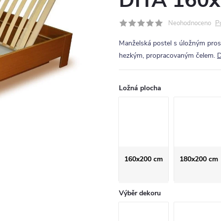
DITA 160x
P
Neohodnoceno
Manželská postel s úložným pro
hezkým, propracovaným čelem.
D
Ložná plocha
160x200 cm
180x200 cm
Výběr dekoru