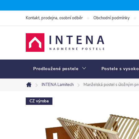
Přejít
na
Kontakt, prodejna, osobní odběr
Obchodní podmínky
obsah
Prodloužené postele
Postele s vysoko
INTENA Lamitech
Manželská postel s úložným p
Domů
CZ výroba