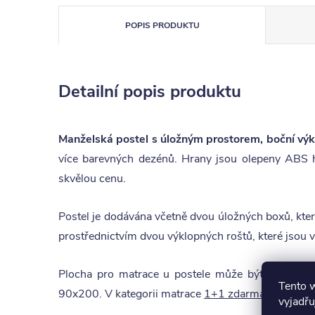
POPIS PRODUKTU
Detailní popis produktu
Manželská postel s úložným prostorem, boční v
více barevných dezénů. Hrany jsou olepeny ABS h
skvělou cenu.
Postel je dodávána včetně dvou úložných boxů, kte
prostřednictvím dvou výklopných roštů, které jsou 
Plocha pro matrace u postele může být buď 160
Tento 
90x200. V kategorii matrace
1+1 zdarma
naleznete
vyjadřu