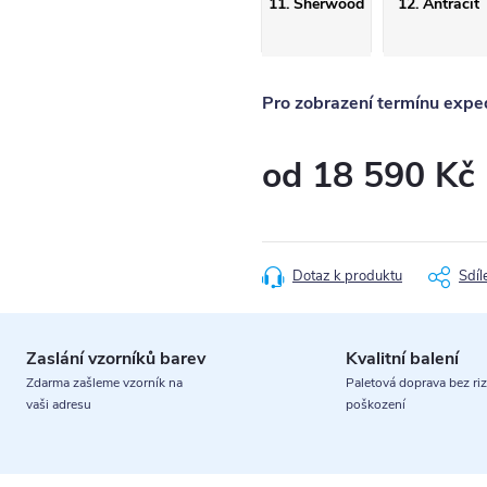
11. Sherwood
12. Antracit
Pro zobrazení termínu exped
od
18 590 Kč
Měrná
cena:
Dotaz k produktu
Sdíl
Zaslání vzorníků barev
Kvalitní balení
Zdarma zašleme vzorník na
Paletová doprava bez riz
vaši adresu
poškození