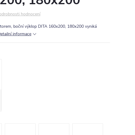
200, 180x200
odrobnosti hodnocení
storem, boční výklop DITA 160x200, 180x200 vyniká
etailní informace