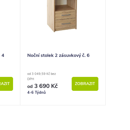
. 4
Noční stolek 2 zásuvkový č. 6
od 3 049,59 Kč bez
DPH
AZIT
ZOBRAZIT
3 690 Kč
od
4-6 Týdnů