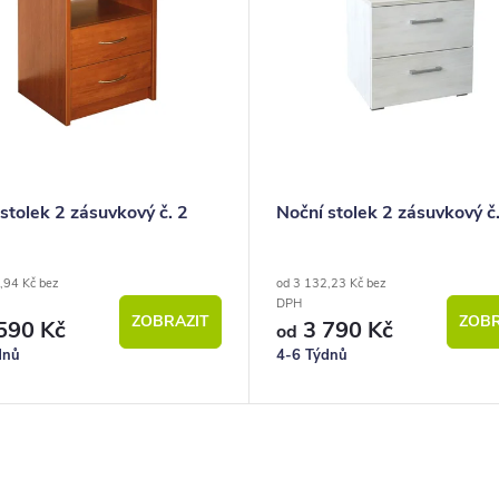
stolek 2 zásuvkový č. 2
Noční stolek 2 zásuvkový č
,94 Kč bez
od 3 132,23 Kč bez
DPH
ZOBRAZIT
ZOBR
590 Kč
3 790 Kč
od
dnů
4-6 Týdnů