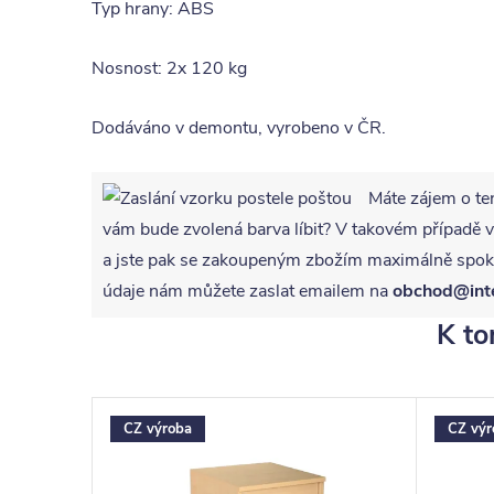
Typ hrany: ABS
Nosnost: 2x 120 kg
Dodáváno v demontu, vyrobeno v ČR.
Máte zájem o te
vám bude zvolená barva líbit? V takovém případ
a jste pak se zakoupeným zbožím maximálně spoko
údaje nám můžete zaslat emailem na
obchod@int
K to
CZ výroba
CZ výr