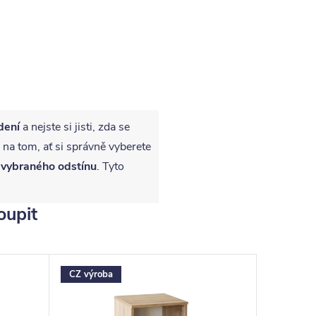
dení
a nejste si jisti, zda se
 na tom, ať si správně vyberete
 vybraného odstínu
. Tyto
oupit
CZ výroba