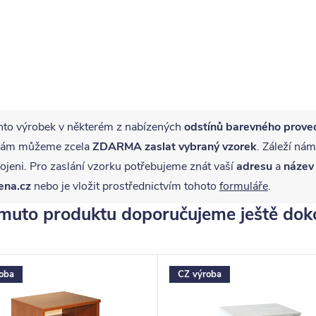
nto výrobek v některém z nabízených
odstínů barevného prove
ě vám můžeme zcela
ZDARMA
zaslat vybraný vzorek
. Záleží nám
jeni. Pro zaslání vzorku potřebujeme znát vaší
adresu
a
název
ena.cz
nebo je vložit prostřednictvím tohoto
formuláře
.
muto produktu doporučujeme ještě dok
oba
CZ výroba