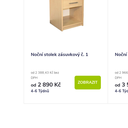
Noční stolek zásuvkový č. 1
Noční 
od 2 388,43 Kč bez
od 2 966
DPH
DPH
ZOBRAZIT
2 890 Kč
3 
od
od
4-6 Týdnů
4-6 Tý