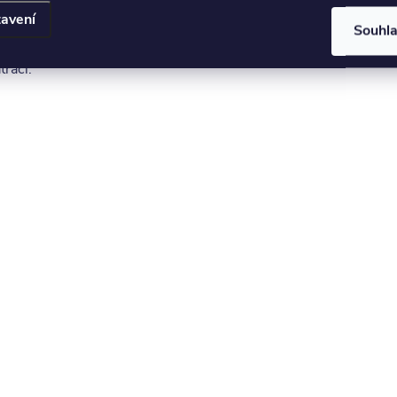
avení
pánek a odpočinek a bude vám sloužit dlouhou dobu.
Souhl
trací.