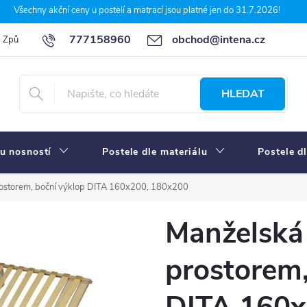
Všechny akční ceny u postelí a matrací jsou platné jen do 31.7.2026!
777158960
obchod@intena.cz
Způsoby a ceny dopravy
7 důvodů, proč nakupit u Intena nábytek
HLEDAT
u nosností
Postele dle materiálu
Postele d
rostorem, boční výklop DITA 160x200, 180x200
Manželská 
prostorem,