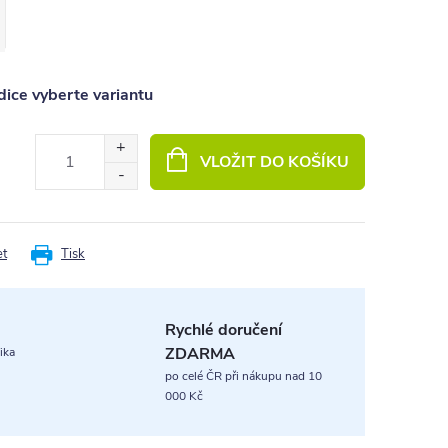
ice vyberte variantu
VLOŽIT DO KOŠÍKU
et
Tisk
Rychlé doručení
ZDARMA
ika
po celé ČR při nákupu nad 10
000 Kč