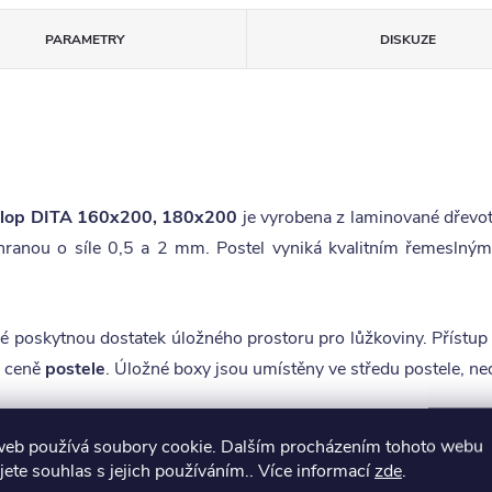
PARAMETRY
DISKUZE
ýklop DITA 160x200, 180x200
je vyrobena z laminované dřevot
ranou o síle 0,5 a 2 mm. Postel vyniká kvalitním řemeslným
ré poskytnou dostatek úložného prostoru pro lůžkoviny. Přístup
v ceně
postele
. Úložné boxy jsou umístěny ve středu postele, nedo
x200 nebo 180x200, tzn. že si můžete vybrat buď dvě mat
web používá soubory cookie. Dalším procházením tohoto webu
 dvě matrace za cenu jedné.
jete souhlas s jejich používáním.. Více informací
zde
.