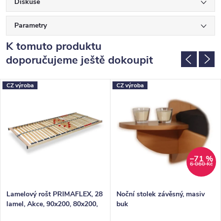
Diskuse
Parametry
K tomuto produktu
doporučujeme ještě dokoupit
CZ výroba
CZ výroba
–71 %
6 060 Kč
Lamelový rošt PRIMAFLEX, 28
Noční stolek závěsný, masiv
lamel, Akce, 90x200, 80x200,
buk
100x200, 140x200