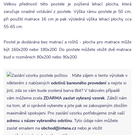
Velkou předností této postele je zvýšená lehací plocha, která
zaručuje snadné vstávání z postele. Výška rámu postele je 50 cm,
při použití matrace 16 cm je pak výsledná výška lehací plochy cca
55-65 cm.
Postel je dodávána bez matrací a roštů - plocha pro matrace může
být 160x200 nebo 180x200. Do postele můžete vložit dvě matrace
buď o rozměrech 80x200 nebo 90x200.
Máte zájem o tento výrobek v
některém z nabízených
odstínů barevného provedení
a nejste si
jisti, zda se vám bude zvolená barva líbit? V takovém případě
vám můžeme zcela
ZDARMA
zaslat vybraný vzorek
. Záleží nám
na tom, ať si správně vyberete a jste pak se zakoupeným zbožím
maximálně spokojeni. Pro zaslání vzorku potřebujeme znát vaší
adresu
a
název vybraného odstínu
. Tyto údaje nám můžete
zaslat emailem na
obchod@intena.cz
nebo je vložit