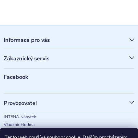
Z
á
Informace pro vás
p
Zákaznický servis
a
t
Facebook
í
Provozovatel
INTENA Nábytek
Vladimír Hodina
IČO: 73350583
Tento web používá soubory cookie. Dalším procházením