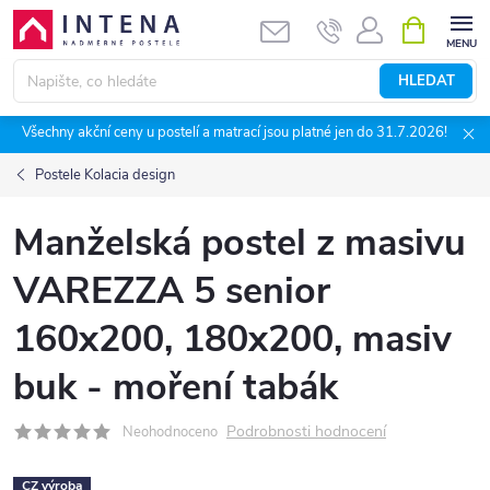
Přejít
NÁKUPNÍ
KOŠÍK
na
obsah
HLEDAT
Všechny akční ceny u postelí a matrací jsou platné jen do 31.7.2026!
Postele Kolacia design
Manželská postel z masivu
VAREZZA 5 senior
160x200, 180x200, masiv
buk - moření tabák
Podrobnosti hodnocení
Neohodnoceno
CZ výroba