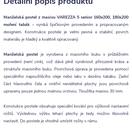
Detailní popis produktu
Manželská postel z masivu VAREZZA 5 senior 160x200, 180x200
moření tabák -
vyniká špičkovým provedením a propracovaným
designem. Konstrukce postele je velmi pevná a stabilní, povrch
materiálu je hladký a kvalitně opracovaný.
Manželská postel
je vyrobena z masivního buku v průběžném
provedení (není cink), což dává plně vyniknout přirozené kráse a
struktuře masivního buku. Povrchová úprava je provedena pomocí
speciálního napouštěcího oleje nebo laku v dezénu tabáku. Zadní
část hlavového čela a vnitřní neviditelné plochy jsou povrchově
upraveny pouze jednou matnou vrstvou. Tloušťka masivu 30 mm.
Konstukce postele obsahuje speciální kování pro výškové nastavení
roštů. Výslednou výšku lehací plochy je tedy možno libovolně
nastavit. Do postele je vhodné umístit rošty v rámu.