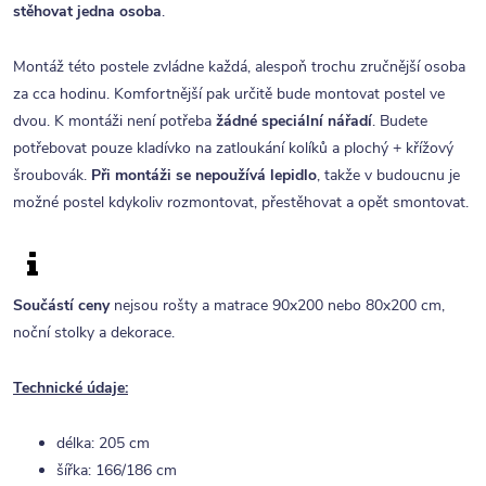
stěhovat jedna osoba
.
Montáž této postele zvládne každá, alespoň trochu zručnější osoba
za cca hodinu. Komfortnější pak určitě bude montovat postel ve
dvou. K montáži není potřeba
žádné speciální nářadí
. Budete
potřebovat pouze kladívko na zatloukání kolíků a plochý + křížový
šroubovák.
Při montáži se nepoužívá lepidlo
, takže v budoucnu je
možné postel kdykoliv rozmontovat, přestěhovat a opět smontovat.
Součástí ceny
nejsou rošty a matrace 90x200 nebo 80x200 cm,
noční stolky a dekorace.
Technické údaje:
délka: 205 cm
šířka: 166/186 cm