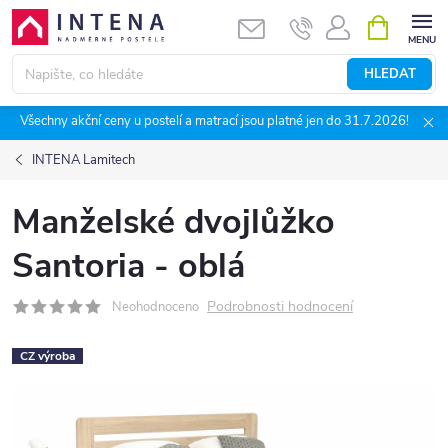
Přejít
NÁKUPNÍ
KOŠÍK
na
obsah
HLEDAT
Všechny akční ceny u postelí a matrací jsou platné jen do 31.7.2026!
INTENA Lamitech
Manželské dvojlůžko
Santoria - oblá
Podrobnosti hodnocení
Neohodnoceno
CZ výroba