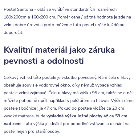
Postel Santoria - oblá se vyrábí ve standardních rozměrech
180x200cm a 160x200 cm. Poměr cena / užitná hodnota je zde na
velmi dobré úrovni a proto můžeme tuto postel určitě každému
doporučit.
Kvalitní materiál jako záruka
pevnosti a odolnosti
Celkový vzhled této postele je vskutku povedený. Rám čela u hlavy
obsahuje souvislé vodorovné okno, díky němuž vypadá vzhled
postele velmi zajímavě. Čelo u hlavy má výšku 95 cm, takže se o něj
můžete pohodlně opřít například s polštářem za hlavou. Výška rámu
postele ( bočnice ) je 47 cm. Pokud do postele vložíte ca 20 cm
vysoké matrace, bude
výsledná výška ložné plochy až ca 59 cm
nad zemí
. Tato výška je ideální pro pohodlné vstávání a ulehání na
postel nejen pro starší osoby.