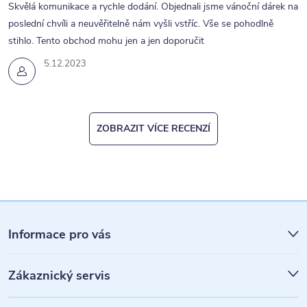
Skvělá komunikace a rychle dodání. Objednali jsme vánoční dárek na
poslední chvíli a neuvěřitelně nám vyšli vstříc. Vše se pohodlně
stihlo. Tento obchod mohu jen a jen doporučit
5.12.2023
ZOBRAZIT VÍCE RECENZÍ
Z
á
Informace pro vás
p
Zákaznický servis
a