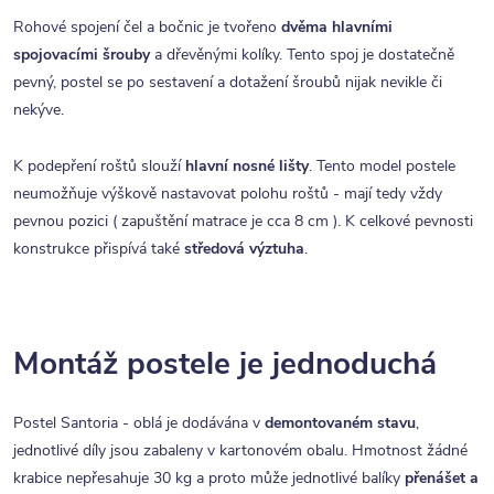
Rohové spojení čel a bočnic je tvořeno
dvěma hlavními
spojovacími šrouby
a dřevěnými kolíky. Tento spoj je dostatečně
pevný, postel se po sestavení a dotažení šroubů nijak nevikle či
nekýve.
K podepření roštů slouží
hlavní nosné lišty
. Tento model postele
neumožňuje výškově nastavovat polohu roštů - mají tedy vždy
pevnou pozici ( zapuštění matrace je cca 8 cm ). K celkové pevnosti
konstrukce přispívá také
středová výztuha
.
Montáž postele je jednoduchá
Postel Santoria - oblá je dodávána v
demontovaném stavu
,
jednotlivé díly jsou zabaleny v kartonovém obalu. Hmotnost žádné
krabice nepřesahuje 30 kg a proto může jednotlivé balíky
přenášet a