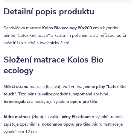
Detailní popis produktu
Sendvičová matrace
Kolos Bio ecology 80x200 cm
s hybridní
pěnou "Latex-Gel touch" a kvalitním potahem s 3D mřížkou, udrží
vaše lůžko suché a hygienicky čisté.
Složení matrace Kolos Bio
ecology
Měkčí stranu
matrace (fialová) tvoří vrstva
jemné pěny "Latex-Gel
touch"
. Tato pěna je velice prodyšná, napomáhá správné
termoregulaci
a poskytuje vysokou
oporu pro tělo
.
Jádro matrace
(žlutá) z kvalitní
pěny Flexifoam
o vysoké tuhosti
zajišťuje zpevnění a
dokonalou oporu pro tělo
. Jádro matrace je
vysoké cca 12 cm.