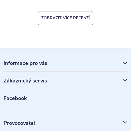
ZOBRAZIT VÍCE RECENZÍ
Z
á
Informace pro vás
p
Zákaznický servis
a
t
Facebook
í
Provozovatel