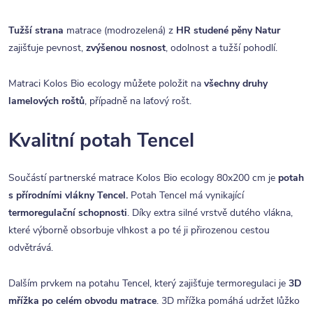
Tužší strana
matrace (modrozelená) z
HR studené pěny Natur
zajišťuje pevnost,
zvýšenou nosnost
, odolnost a tužší pohodlí.
Matraci Kolos Bio ecology můžete položit na
všechny druhy
lamelových roštů
, případně na laťový rošt.
Kvalitní potah Tencel
Součástí partnerské matrace Kolos Bio ecology 80x200 cm je
potah
s přírodními vlákny Tencel.
Potah Tencel má vynikající
termoregulační schopnosti
. Díky extra silné vrstvě dutého vlákna,
které výborně obsorbuje vlhkost a po té ji přirozenou cestou
odvětrává.
Dalším prvkem na potahu Tencel, který zajišťuje termoregulaci je
3D
mřížka po celém obvodu matrace
. 3D mřížka pomáhá udržet lůžko