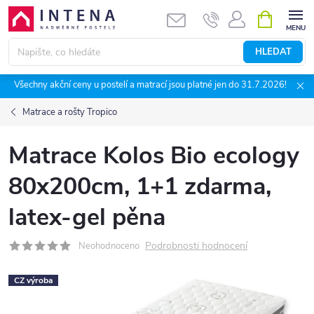
Přejít
NÁKUPNÍ
KOŠÍK
na
obsah
HLEDAT
Všechny akční ceny u postelí a matrací jsou platné jen do 31.7.2026!
Matrace a rošty Tropico
Matrace Kolos Bio ecology
80x200cm, 1+1 zdarma,
latex-gel pěna
Podrobnosti hodnocení
Neohodnoceno
CZ výroba