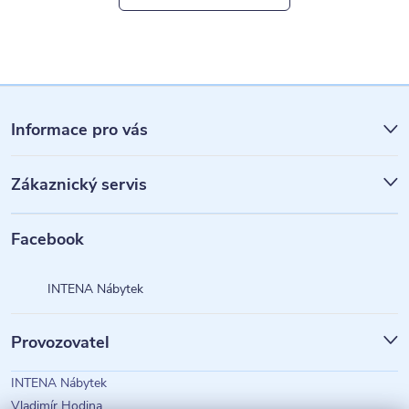
Z
á
Informace pro vás
p
Zákaznický servis
a
t
Facebook
í
INTENA Nábytek
Provozovatel
INTENA Nábytek
Vladimír Hodina