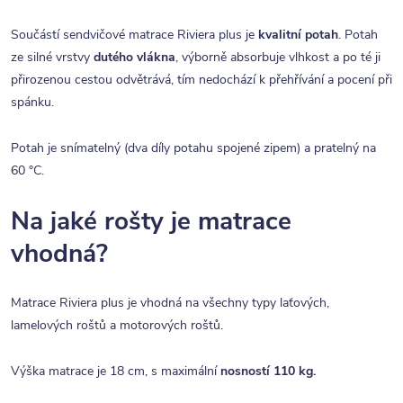
Součástí sendvičové matrace Riviera plus je
kvalitní potah
. Potah
ze silné vrstvy
dutého vlákna
, výborně absorbuje vlhkost a po té ji
přirozenou cestou odvětrává, tím nedochází k přehřívání a pocení při
spánku.
Potah je snímatelný (dva díly potahu spojené zipem) a pratelný na
60 °C.
Na jaké rošty je matrace
vhodná?
Matrace Riviera plus je vhodná na všechny typy laťových,
lamelových roštů a motorových roštů.
Výška matrace je 18 cm, s maximální
nosností 110 kg.