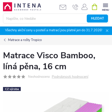
Přejít
NÁKUPNÍ
KOŠÍK
na
obsah
HLEDAT
Všechny akční ceny u postelí a matrací jsou platné jen do 31.7.2026!
Matrace a rošty Tropico
Matrace Visco Bamboo,
líná pěna, 16 cm
Podrobnosti hodnocení
Neohodnoceno
CZ výroba