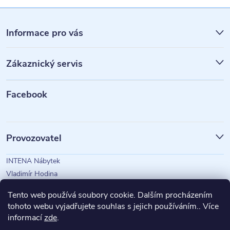
Z
á
Informace pro vás
p
Zákaznický servis
a
t
Facebook
í
Provozovatel
INTENA Nábytek
Vladimír Hodina
IČO: 73350583
Tento web používá soubory cookie. Dalším procházením
tohoto webu vyjadřujete souhlas s jejich používáním.. Více
informací
zde
.
Magazín Intena