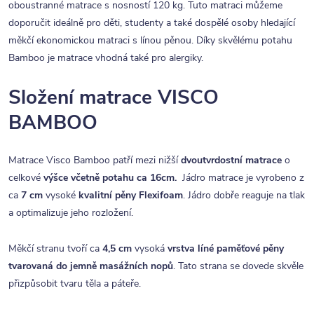
oboustranné matrace s nosností 120 kg.
Tuto matraci můžeme
doporučit ideálně pro děti, studenty a také dospělé osoby hledající
měkčí ekonomickou matraci s línou pěnou. Díky skvělému potahu
Bamboo je matrace vhodná také pro alergiky.
Složení matrace VISCO
BAMBOO
Matrace Visco Bamboo patří mezi nižší
dvoutvrdostní matrace
o
celkové
výšce včetně potahu ca 16cm.
Jádro matrace je vyrobeno z
ca
7 cm
vysoké
kvalitní
pěny Flexifoam
. Jádro dobře reaguje na tlak
a optimalizuje jeho rozložení.
Měkčí stranu tvoří ca
4,5 cm
vysoká
vrstva líné paměťové pěny
tvarovaná do jemně masážních nopů
. Tato strana se dovede skvěle
přizpůsobit tvaru těla a páteře.