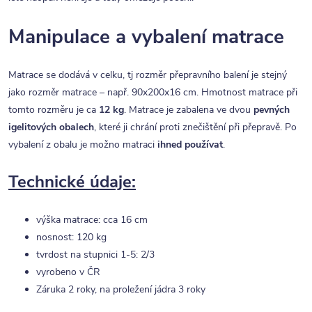
Manipulace a vybalení matrace
Matrace se dodává v celku, tj rozměr přepravního balení je stejný
jako rozměr matrace – např. 90x200x16 cm. Hmotnost matrace při
tomto rozměru je ca
12 kg
. Matrace je zabalena ve dvou
pevných
igelitových obalech
, které ji chrání proti znečištění při přepravě. Po
vybalení z obalu je možno matraci
ihned používat
.
Technické údaje:
výška matrace: cca 16 cm
nosnost: 120 kg
tvrdost na stupnici 1-5: 2/3
vyrobeno v ČR
Záruka 2 roky, na proležení jádra 3 roky