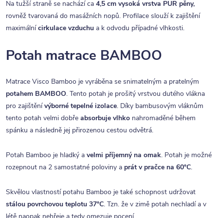
Na tužší straně se nachází ca
4,5 cm vysoká vrstva PUR pěny,
rovněž
tvarovaná do masážních nopů. Profilace slouží k zajištění
maximální
cirkulace vzduchu
a k odvodu případné vlhkosti.
Potah matrace BAMBOO
Matrace Visco Bamboo je vyráběna se snimatelným a pratelným
potahem BAMBOO
. Tento potah je prošitý vrstvou dutého vlákna
pro zajištění
výborné tepelné izolace
. Díky bambusovým vláknům
tento potah velmi dobře
absorbuje vlhko
nahromaděné během
spánku a následně jej přirozenou cestou odvětrá.
Potah Bamboo je hladký a
velmi příjemný na omak
. Potah je možné
rozepnout na 2 samostatné poloviny a
prát v pračce na 60°C
.
Skvělou vlastností potahu Bamboo je také schopnost udržovat
stálou povrchovou teplotu 37°C
. Tzn. že v zimě potah nechladí a v
létě naopak nehřeje a tedy omezuje pocení.