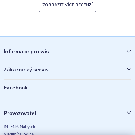
ZOBRAZIT VÍCE RECENZÍ
Z
á
Informace pro vás
p
Zákaznický servis
a
t
Facebook
í
Provozovatel
INTENA Nábytek
Vladimír Hodina