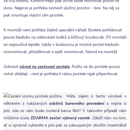
za cca hodinu. Komfortnější pak určitě bude montovat postel ve
dvou. Nejprve je potřeba sestavit úložný prostor - box. Na něj se
pak smontuje vlastní rám postele.
K montáži není potřeba žádné speciální nářadí. Budete potřebovat
pouze kladívko na zatloukání kolíků a křížový šroubovák. Při montáži
se nepoužívá lepidlo, takže v budoucnu je možné postel kdykoliv
rozmontovat, přestěhovat a opět smontovat. Návod na montáž
Zobrazit
návod na sestavení postele
. Rošty se do postele pouze
volně vkládají - není je potřeba k rámu postele nijak připevňovat.
Máte zájem o tento výrobek v
některém z nabízených
odstínů barevného provedení
a nejste si
jisti, zda se vám bude zvolená barva líbit? V takovém případě vám
můžeme zcela
ZDARMA
zaslat vybraný vzorek
. Záleží nám na tom,
ať si správně vyberete a jste pak se zakoupeným zbožím maximálně