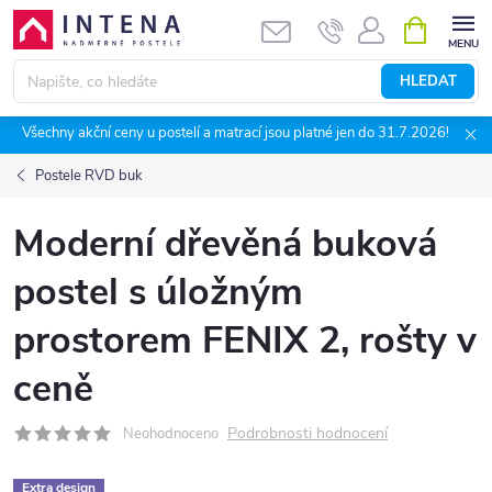
Přejít
NÁKUPNÍ
KOŠÍK
na
obsah
HLEDAT
Všechny akční ceny u postelí a matrací jsou platné jen do 31.7.2026!
Postele RVD buk
Moderní dřevěná buková
postel s úložným
prostorem FENIX 2, rošty v
ceně
Podrobnosti hodnocení
Neohodnoceno
Extra design