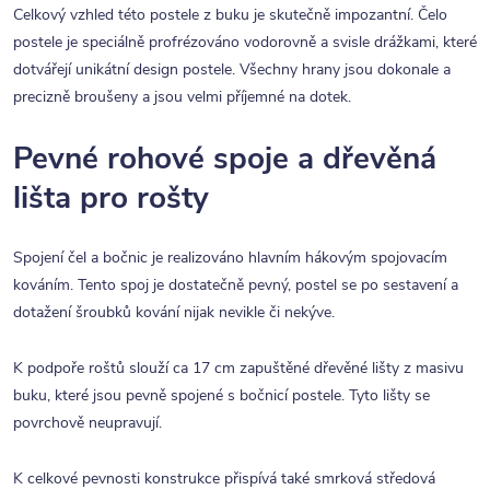
Celkový vzhled této postele z buku je skutečně impozantní. Čelo
postele je speciálně profrézováno vodorovně a svisle drážkami, které
dotvářejí unikátní design postele. Všechny hrany jsou dokonale a
precizně broušeny a jsou velmi příjemné na dotek.
Pevné rohové spoje a dřevěná
lišta pro rošty
Spojení čel a bočnic je realizováno hlavním hákovým spojovacím
kováním. Tento spoj je dostatečně pevný, postel se po sestavení a
dotažení šroubků kování nijak nevikle či nekýve.
K podpoře roštů slouží ca 17 cm zapuštěné dřevěné lišty z masivu
buku, které jsou pevně spojené s bočnicí postele. Tyto lišty se
povrchově neupravují.
K celkové pevnosti konstrukce přispívá také smrková středová