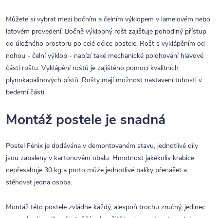
Můžete si vybrat mezi bočním a čelním výklopem v lamelovém nebo
laťovém provedení. Bočně výklopný rošt zajišťuje pohodlný přístup
do úložného prostoru po celé délce postele. Rošt s vyklápěním od
nohou - čelní výklop - nabízí také mechanické polohování hlavové
části roštu. Vyklápění roštů je zajištěno pomocí kvalitních
plynokapalinových pístů. Rošty mají možnost nastavení tuhosti v
bederní části.
Montáž postele je snadná
Postel Fénix je dodávána v demontovaném stavu, jednotlivé díly
jsou zabaleny v kartonovém obalu. Hmotnost jakékoliv krabice
nepřesahuje 30 kg a proto může jednotlivé balíky přenášet a
stěhovat jedna osoba.
Montáž této postele zvládne každý, alespoň trochu zručný, jedinec