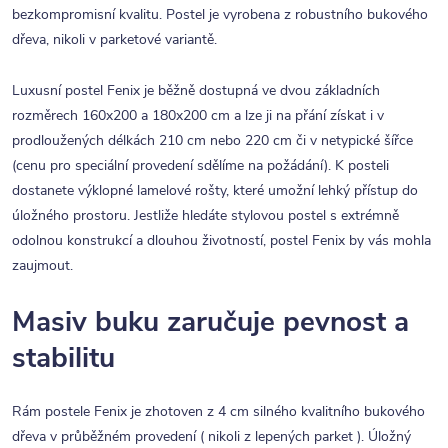
bezkompromisní kvalitu. Postel je vyrobena z robustního bukového
dřeva, nikoli v parketové variantě.
Luxusní postel Fenix je běžně dostupná ve dvou základních
rozměrech 160x200 a 180x200 cm a lze ji na přání získat i v
prodloužených délkách 210 cm nebo 220 cm či v netypické šířce
(cenu pro speciální provedení sdělíme na požádání). K posteli
dostanete výklopné lamelové rošty, které umožní lehký přístup do
úložného prostoru. Jestliže hledáte stylovou postel s extrémně
odolnou konstrukcí a dlouhou životností, postel Fenix by vás mohla
zaujmout.
Masiv buku zaručuje pevnost a
stabilitu
Rám postele Fenix je zhotoven z 4 cm silného kvalitního bukového
dřeva v průběžném provedení ( nikoli z lepených parket ). Úložný