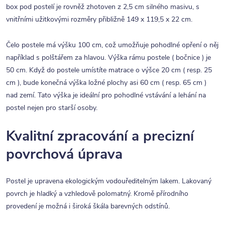
box pod postelí je rovněž zhotoven z 2,5 cm silného masivu, s
vnitřními užitkovými rozměry přibližně 149 x 119,5 x 22 cm.
Čelo postele má výšku 100 cm, což umožňuje pohodlné opření o něj
například s polštářem za hlavou. Výška rámu postele ( bočnice ) je
50 cm. Když do postele umístíte matrace o výšce 20 cm ( resp. 25
cm ), bude konečná výška ložné plochy asi 60 cm ( resp. 65 cm )
nad zemí. Tato výška je ideální pro pohodlné vstávání a lehání na
postel nejen pro starší osoby.
Kvalitní zpracování a precizní
povrchová úprava
Postel je upravena ekologickým vodouředitelným lakem. Lakovaný
povrch je hladký a vzhledově polomatný. Kromě přírodního
provedení je možná i široká škála barevných odstínů.