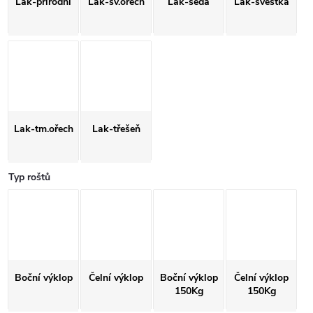
Lak-přírodní
Lak-sv.ořech
Lak-šedá
Lak-švestka
Lak-tm.ořech
Lak-třešeň
Typ roštů
Boční výklop
Čelní výklop
Boční výklop
Čelní výklop
150Kg
150Kg