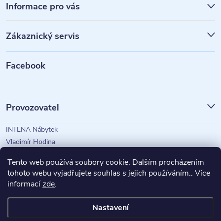
á
Informace pro vás
p
Zákaznický servis
a
t
Facebook
í
Provozovatel
INTENA Nábytek
Vladimír Hodina
IČO: 73350583
Tento web používá soubory cookie. Dalším procházením
tohoto webu vyjadřujete souhlas s jejich používáním.. Více
informací
zde
.
Magazín Intena
Nastavení