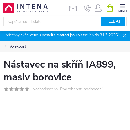
Přejít
NÁKUPNÍ
KOŠÍK
na
obsah
HLEDAT
Všechny akční ceny u postelí a matrací jsou platné jen do 31.7.2026!
IA-export
Nástavec na skříň IA899,
masiv borovice
Podrobnosti hodnocení
Neohodnoceno