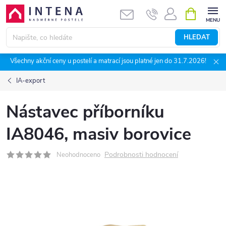
Přejít
NÁKUPNÍ
KOŠÍK
na
obsah
HLEDAT
Všechny akční ceny u postelí a matrací jsou platné jen do 31.7.2026!
IA-export
Nástavec příborníku
IA8046, masiv borovice
Podrobnosti hodnocení
Neohodnoceno