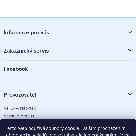
Z
á
Informace pro vás
p
Zákaznický servis
a
t
Facebook
í
Provozovatel
INTENA Nábytek
Vladimír Hodina
IČO: 73350583
Tento web používá soubory cookie. Dalším procházením
tohoto webu vyjadřujete souhlas s jejich používáním.. Více