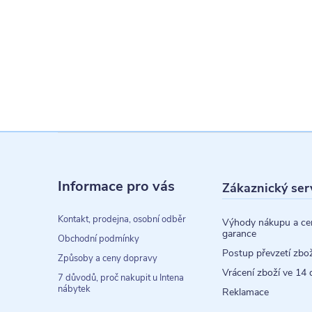
Z
á
Informace pro vás
Zákaznický ser
p
a
Kontakt, prodejna, osobní odběr
Výhody nákupu a ce
garance
t
Obchodní podmínky
Postup převzetí zbož
Způsoby a ceny dopravy
í
Vrácení zboží ve 14 
7 důvodů, proč nakupit u Intena
nábytek
Reklamace