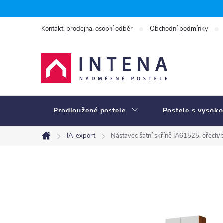
Přejít
na
Kontakt, prodejna, osobní odběr
Obchodní podmínky
obsah
Prodloužené postele
Postele s vysoko
IA-export
Nástavec šatní skříně IA61525, ořech/b
Domů