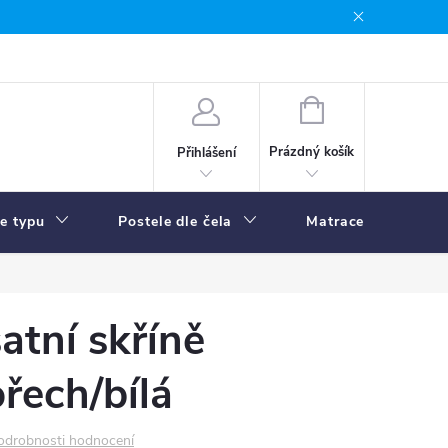
NÁKUPNÍ
KOŠÍK
Prázdný košík
Přihlášení
le typu
Postele dle čela
Matrace
R
atní skříně
řech/bílá
odrobnosti hodnocení