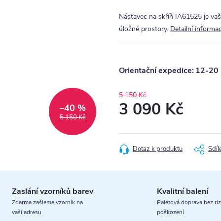
Nástavec na skříň IA61525 je vaš
úložné prostory.
Detailní informa
12-20 
5 150 Kč
3 090 Kč
–40 %
5 150 Kč
Měrná
cena:
Dotaz k produktu
Sdíl
Zaslání vzorníků barev
Kvalitní balení
Zdarma zašleme vzorník na
Paletová doprava bez riz
vaši adresu
poškození