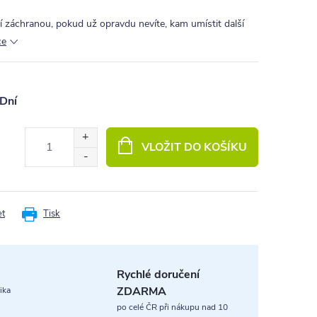
í záchranou, pokud už opravdu nevíte, kam umístit další
ce
Dní
VLOŽIT DO KOŠÍKU
et
Tisk
Rychlé doručení
ZDARMA
ika
po celé ČR při nákupu nad 10