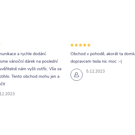
unikace a rychle dodání.
Obchod v pohodě, akorát ta doml
jsme vánoční dárek na poslední
dopravcem teda nic moc :-(
uvěřitelně nám vyšli vstříc. Vše se
5.12.2023
tihlo. Tento obchod mohu jen a
čit
.12.2023