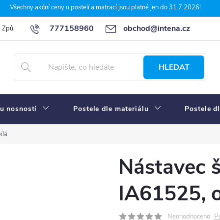
Všechny akční ceny u postelí a matrací jsou platné jen do 31.7.2026!
777158960
obchod@intena.cz
Způsoby a ceny dopravy
7 důvodů, proč nakupit u Intena nábytek
HLEDAT
u nosností
Postele dle materiálu
Postele d
ílá
Nástavec š
IA61525, o
P
Neohodnoceno