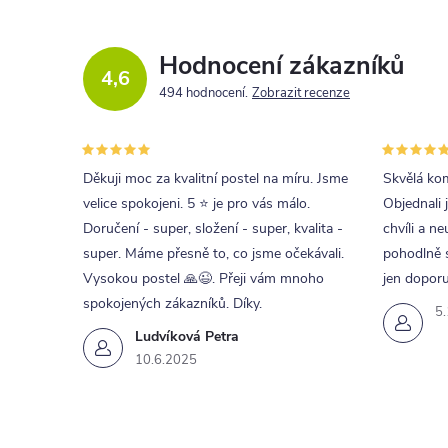
Hodnocení zákazníků
4,6
494 hodnocení
Zobrazit recenze
Děkuji moc za kvalitní postel na míru. Jsme
Skvělá kom
velice spokojeni. 5 ⭐ je pro vás málo.
Objednali 
Doručení - super, složení - super, kvalita -
chvíli a ne
super. Máme přesně to, co jsme očekávali.
pohodlně s
Vysokou postel 🙏😉. Přeji vám mnoho
jen doporu
spokojených zákazníků. Díky.
5
Ludvíková Petra
10.6.2025