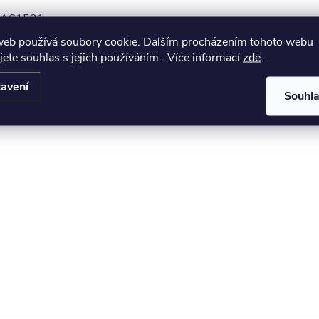
, IA61521
web používá soubory cookie. Dalším procházením tohoto webu
jete souhlas s jejich používáním.. Více informací
zde
.
avení
Souhl