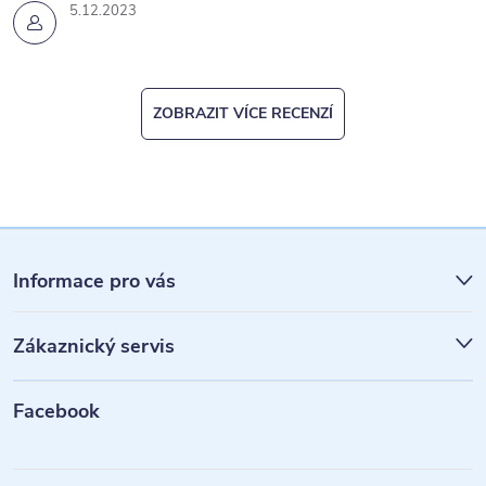
5.12.2023
ZOBRAZIT VÍCE RECENZÍ
Z
á
Informace pro vás
p
Zákaznický servis
a
t
Facebook
í