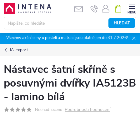
Přejít
NÁKUPNÍ
KOŠÍK
na
obsah
HLEDAT
Všechny akční ceny u postelí a matrací jsou platné jen do 31.7.2026!
IA-export
Nástavec šatní skříně s
posuvnými dvířky IA5123B
- lamino bílá
Podrobnosti hodnocení
Neohodnoceno