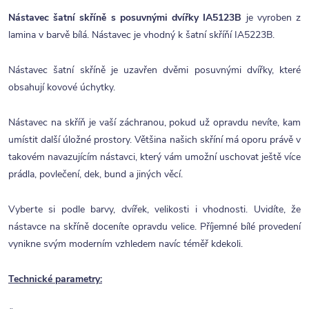
Nástavec šatní skříně s posuvnými dvířky IA5123B
je vyroben z
lamina v barvě bílá. Nástavec je vhodný k šatní skříňí IA5223B.
Nástavec šatní skříně je uzavřen dvěmi posuvnými dvířky, které
obsahují kovové úchytky.
Nástavec na skříň je vaší záchranou, pokud už opravdu nevíte, kam
umístit další úložné prostory. Většina našich skříní má oporu právě v
takovém navazujícím nástavci, který vám umožní uschovat ještě více
prádla, povlečení, dek, bund a jiných věcí.
Vyberte si podle barvy, dvířek, velikosti i vhodnosti. Uvidíte, že
nástavce na skříně doceníte opravdu velice. Příjemné bílé provedení
vynikne svým moderním vzhledem navíc téměř kdekoli.
Technické parametry: