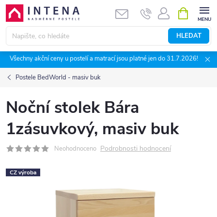
Přejít
NÁKUPNÍ
KOŠÍK
na
obsah
HLEDAT
Všechny akční ceny u postelí a matrací jsou platné jen do 31.7.2026!
Postele BedWorld - masiv buk
Noční stolek Bára
1zásuvkový, masiv buk
Podrobnosti hodnocení
Neohodnoceno
CZ výroba