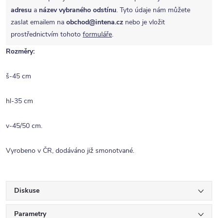
adresu
a
název vybraného odstínu
. Tyto údaje nám můžete
zaslat emailem na
obchod@intena.cz
nebo je vložit
prostřednictvím tohoto
formuláře
.
Rozměry:
š-45 cm
hl-35 cm
v-45/50 cm.
Vyrobeno v ČR, dodáváno již smonotvané.
Diskuse
Parametry