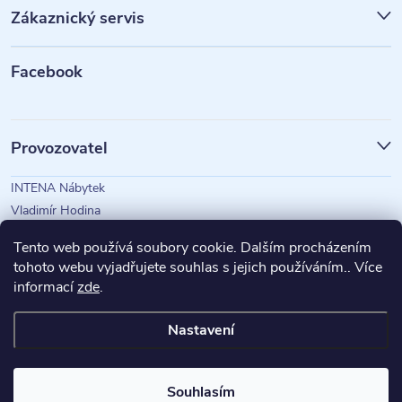
p
Zákaznický servis
a
t
Facebook
í
Provozovatel
INTENA Nábytek
Vladimír Hodina
IČO: 73350583
Tento web používá soubory cookie. Dalším procházením
tohoto webu vyjadřujete souhlas s jejich používáním.. Více
informací
zde
.
Magazín Intena
Nastavení
Copyright 2026
INTENA Nábytek
. Všechna práva vyhrazena.
Souhlasím