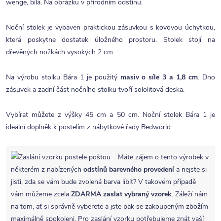
wenge, bílá. Na obrázku v přírodním odstínu.
Noční stolek je vybaven praktickou zásuvkou s kovovou úchytkou,
která poskytne dostatek úložného prostoru. Stolek stojí na
dřevěných nožkách vysokých 2 cm.
Na výrobu stolku Bára 1 je použitý
masiv o síle 3 a 1,8 cm
. Dno
zásuvek a zadní část nočního stolku tvoří sololitová deska.
Vybírat můžete z výšky 45 cm a 50 cm. Noční stolek Bára 1 je
ideální doplněk k postelím z
nábytkové řady Bedworld
.
Máte zájem o tento výrobek v
některém z nabízených
odstínů barevného provedení
a nejste si
jisti, zda se vám bude zvolená barva líbit? V takovém případě
vám můžeme zcela
ZDARMA
zaslat vybraný vzorek
. Záleží nám
na tom, ať si správně vyberete a jste pak se zakoupeným zbožím
maximálně spokojeni. Pro zaslání vzorku potřebujeme znát vaší