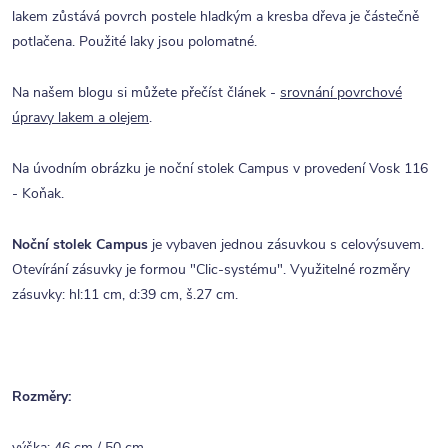
lakem zůstává povrch postele hladkým a kresba dřeva je částečně
potlačena. Použité laky jsou polomatné.
Na našem blogu si můžete přečíst článek -
srovnání povrchové
úpravy lakem a olejem
.
Na úvodním obrázku je noční stolek Campus v provedení Vosk 116
- Koňak.
Noční stolek Campus
je vybaven jednou zásuvkou s celovýsuvem.
Otevírání zásuvky je formou "Clic-systému". Využitelné rozměry
zásuvky: hl:11 cm, d:39 cm, š.27 cm.
Rozměry:
výška: 46 cm / 50 cm