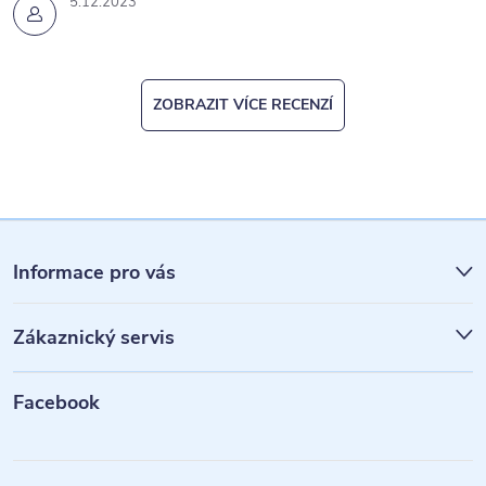
5.12.2023
ZOBRAZIT VÍCE RECENZÍ
Z
á
Informace pro vás
p
Zákaznický servis
a
t
Facebook
í