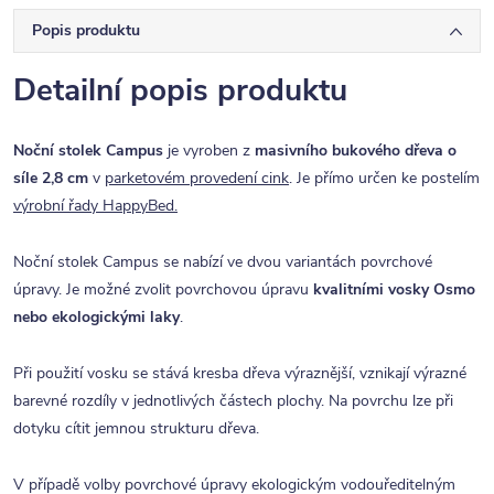
Popis produktu
Detailní popis produktu
Noční stolek Campus
je vyroben z
masivního bukového dřeva o
síle 2,8 cm
v
parketovém provedení cink
. Je přímo určen ke postelím
výrobní řady HappyBed.
Noční stolek Campus se nabízí ve dvou variantách povrchové
úpravy. Je možné zvolit povrchovou úpravu
kvalitními vosky Osmo
nebo ekologickými laky
.
Při použití vosku se stává kresba dřeva výraznější, vznikají výrazné
barevné rozdíly v jednotlivých částech plochy. Na povrchu lze při
dotyku cítit jemnou strukturu dřeva.
V případě volby povrchové úpravy ekologickým vodouředitelným