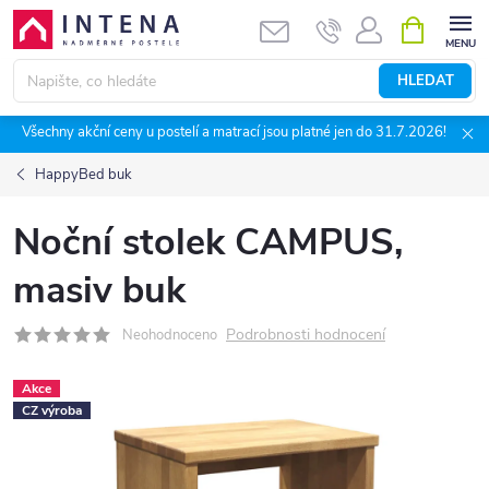
Přejít
NÁKUPNÍ
KOŠÍK
na
obsah
HLEDAT
Všechny akční ceny u postelí a matrací jsou platné jen do 31.7.2026!
HappyBed buk
Noční stolek CAMPUS,
masiv buk
Podrobnosti hodnocení
Neohodnoceno
Akce
CZ výroba