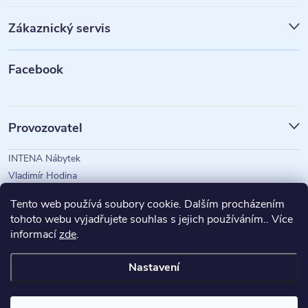
p
Zákaznický servis
a
t
Facebook
í
Provozovatel
INTENA Nábytek
Vladimír Hodina
IČO: 73350583
Tento web používá soubory cookie. Dalším procházením
tohoto webu vyjadřujete souhlas s jejich používáním.. Více
informací
zde
.
Magazín Intena
Nastavení
Copyright 2026
INTENA Nábytek
. Všechna práva vyhrazena.