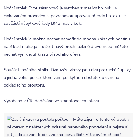
Noční stolek Dvouzásuvkový je vyroben z masivního buku v
cinkovaném provedení s povrchovou úpravou přírodního laku. Je
součástí nábytkové řady
BMB masiv buk.
Noční stolek je možné nechat namořit do mnoha krásných odstínu
například mahagon, olše, tmavý ořech, bělené dřevo nebo můžete
nechat vyniknout krásu přírodního dřeva.
Součástí nočního stolku Dvouzásuvkový jsou dva praktické šuplíky
a jedna volná police, které vám poskytnou dostatek úložného i
odkládacího prostoru.
Vyrobeno v ČR, dodáváno ve smontovaném stavu.
Máte zájem o tento výrobek v
některém z nabízených
odstínů barevného provedení
a nejste si
jisti, zda se vám bude zvolená barva líbit? V takovém případě