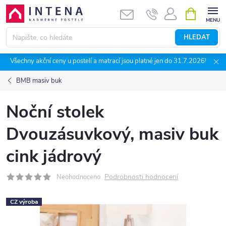
Přejít
NÁKUPNÍ
KOŠÍK
na
obsah
HLEDAT
Všechny akční ceny u postelí a matrací jsou platné jen do 31.7.2026!
BMB masiv buk
Noční stolek
Dvouzásuvkový, masiv buk
cink jádrový
Podrobnosti hodnocení
Neohodnoceno
CZ výroba