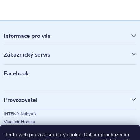
Z
á
Informace pro vás
p
Zákaznický servis
a
t
Facebook
í
Provozovatel
INTENA Nábytek
Vladimír Hodina
IČO: 73350583
Tento web používá soubory cookie. Dalším procházením