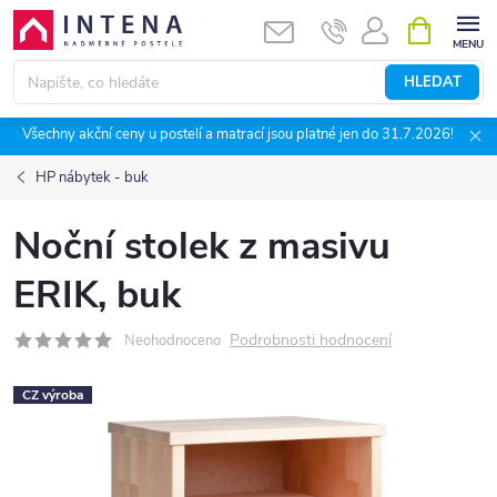
Přejít
NÁKUPNÍ
KOŠÍK
na
obsah
HLEDAT
Všechny akční ceny u postelí a matrací jsou platné jen do 31.7.2026!
HP nábytek - buk
Noční stolek z masivu
ERIK, buk
Podrobnosti hodnocení
Neohodnoceno
CZ výroba