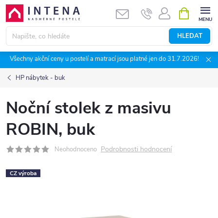
Přejít
NÁKUPNÍ
KOŠÍK
na
obsah
HLEDAT
Všechny akční ceny u postelí a matrací jsou platné jen do 31.7.2026!
HP nábytek - buk
Noční stolek z masivu
ROBIN, buk
Podrobnosti hodnocení
Neohodnoceno
CZ výroba