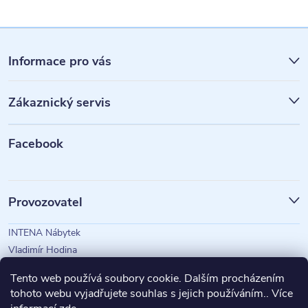
Z
á
Informace pro vás
p
Zákaznický servis
a
t
Facebook
í
Provozovatel
INTENA Nábytek
Vladimír Hodina
IČO: 73350583
Tento web používá soubory cookie. Dalším procházením
tohoto webu vyjadřujete souhlas s jejich používáním.. Více