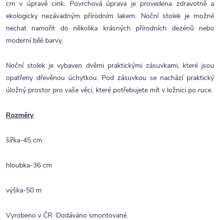
cm v úpravě cink. Povrchová úprava je provedena zdravotně a
ekologicky nezávadným přírodním lakem.
Noční stolek je možné
nechat namořit do několika krásných přírodních dezénů nebo
moderní bílé barvy.
Noční stolek je vybaven dvěmi praktickými zásuvkami, které jsou
opatřeny dřevěnou úchytkou. Pod zásuvkou se nachází praktický
úložný prostor pro vaše věci, které potřebujete mít v ložnici po ruce.
Rozměry
:
šířka-45 cm
hloubka-36 cm
výška-50 m
Vyrobeno v ČR. Dodáváno smontované.