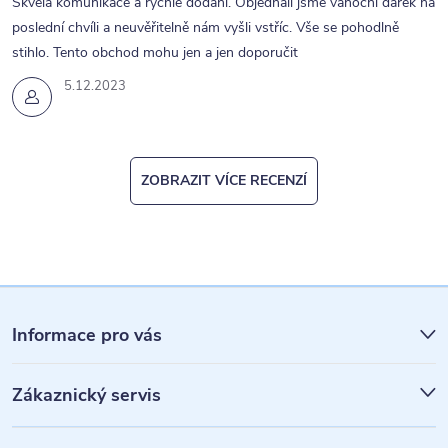
Skvělá komunikace a rychle dodání. Objednali jsme vánoční dárek na
poslední chvíli a neuvěřitelně nám vyšli vstříc. Vše se pohodlně
stihlo. Tento obchod mohu jen a jen doporučit
5.12.2023
ZOBRAZIT VÍCE RECENZÍ
Z
á
Informace pro vás
p
Zákaznický servis
a