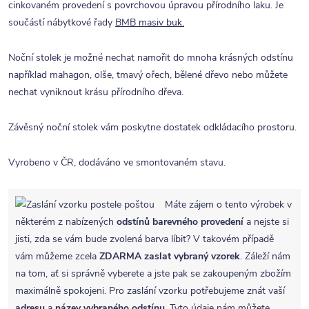
cinkovaném provedení s povrchovou úpravou přírodního laku. Je
součástí nábytkové řady
BMB masiv buk.
Noční stolek je možné nechat namořit do mnoha krásných odstínu
například mahagon, olše, tmavý ořech, bělené dřevo nebo můžete
nechat vyniknout krásu přírodního dřeva.
Závěsný noční stolek vám poskytne dostatek odkládacího prostoru.
Vyrobeno v ČR, dodáváno ve smontovaném stavu.
Máte zájem o tento výrobek v
některém z nabízených
odstínů barevného provedení
a nejste si
jisti, zda se vám bude zvolená barva líbit? V takovém případě
vám můžeme zcela
ZDARMA
zaslat vybraný vzorek
. Záleží nám
na tom, ať si správně vyberete a jste pak se zakoupeným zbožím
maximálně spokojeni. Pro zaslání vzorku potřebujeme znát vaší
adresu
a
název vybraného odstínu
. Tyto údaje nám můžete