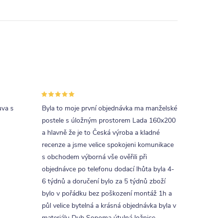
uva s
Byla to moje první objednávka ma manželské
postele s úložným prostorem Lada 160x200
a hlavně že je to Česká výroba a kladné
recenze a jsme velice spokojeni komunikace
s obchodem výborná vše ověřili při
objednávce po telefonu dodací lhůta byla 4-
6 týdnů a doručení bylo za 5 týdnů zboží
bylo v pořádku bez poškození montáž 1h a
půl velice bytelná a krásná objednávka byla v
materiálu Dub Sonoma útulná ložnice