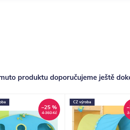
muto produktu doporučujeme ještě dok
oba
CZ výroba
–25 %
–
4 360 Kč
3