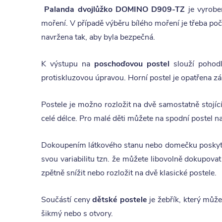
Palanda dvojlůžko DOMINO D909-TZ
je vyrob
moření. V případě výběru bílého moření je třeba poč
navržena tak, aby byla bezpečná.
K výstupu na
poschoďovou postel
slouží pohod
protiskluzovou úpravou. Horní postel je opatřena zá
Postele je možno rozložit na dvě samostatně stojící
celé délce. Pro malé děti můžete na spodní postel 
Dokoupením látkového stanu nebo domečku poskytne
svou variabilitu tzn. že můžete libovolně dokupovat
zpětně snížit nebo rozložit na dvě klasické postele.
Součástí ceny
dětské postele
je žebřík, který může
šikmý nebo s otvory.