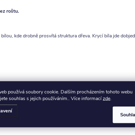
ez roštu.
bílou, kde drobně prosvítá struktura dřeva. Krycí bíla jde dobjed
web používá soubory cookie. Dalším procházením tohoto webu
jete souhlas s jejich používáním.. Více informací
zde
.
avení
Souhl