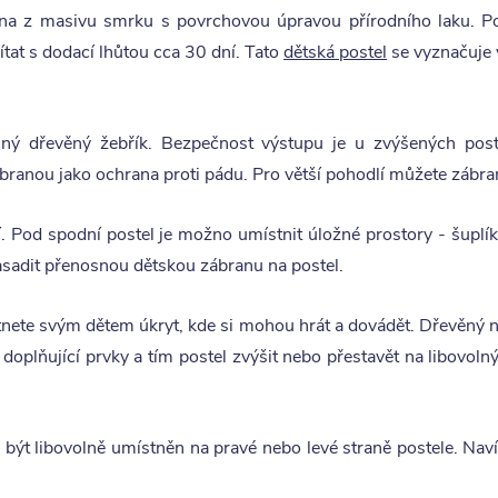
ena z masivu smrku s povrchovou úpravou přírodního laku. Po
ítat s dodací lhůtou cca 30 dní. Tato
dětská postel
se vyznačuje 
lný dřevěný žebřík. Bezpečnost výstupu je u zvýšených poste
branou jako ochrana proti pádu. Pro větší pohodlí můžete zábran
. Pod spodní postel je možno umístnit úložné prostory - šuplíky
nasadit přenosnou dětskou zábranu na postel.
te svým dětem úkryt, kde si mohou hrát a dovádět. Dřevěný ná
 doplňující prvky a tím postel zvýšit nebo přestavět na libovol
 být libovolně umístněn na pravé nebo levé straně postele. Navíc