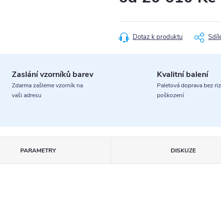
Měrná
cena:
Dotaz k produktu
Sdíl
Zaslání vzorníků barev
Kvalitní balení
Zdarma zašleme vzorník na
Paletová doprava bez riz
vaši adresu
poškození
PARAMETRY
DISKUZE