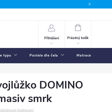
NÁKUPNÍ
KOŠÍK
Prázdný košík
Přihlášení
le typu
Postele dle čela
Matrace
R
vojlůžko DOMINO
masiv smrk
odrobnosti hodnocení