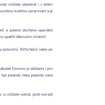
stel můžete objednat i v bílém
vysokou kvalitou zpracování a je
lí a paland docílena speciální
y opatřit látkovými chrániči.
 poloviční, tříčtvrteční nebo po
bytek Domino je oblíbený i pro
ný typ palandy nebo palandu zase
 si můžete vybrat, jestli má být