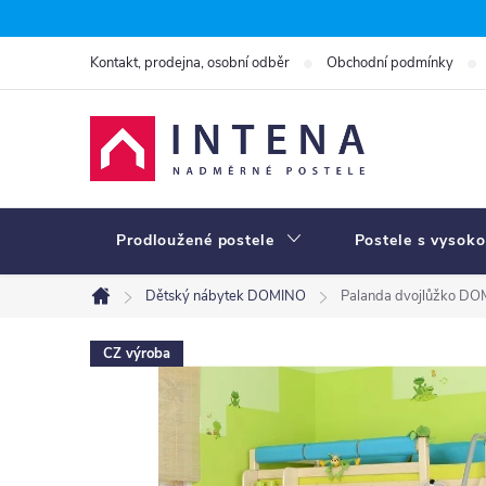
Přejít
na
Kontakt, prodejna, osobní odběr
Obchodní podmínky
obsah
Prodloužené postele
Postele s vysoko
Dětský nábytek DOMINO
Palanda dvojlůžko DO
Domů
CZ výroba