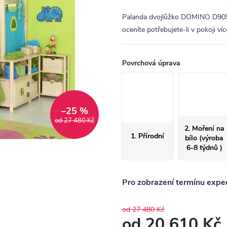
Palanda dvojlůžko DOMINO D909-
oceníte potřebujete-li v pokoji víc
Povrchová úprava
–25 %
od 27 480 Kč
2. Moření na
1. Přírodní
bílo (výroba
6-8 týdnů )
Pro zobrazení termínu exped
od 27 480 Kč
od
20 610 Kč