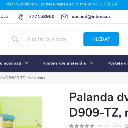
Všechny akční ceny u postelí a matrací jsou platné jen do 31.7.2026!
777158960
obchod@intena.cz
Způsoby a ceny dopravy
7 důvodů, proč nakupit u Intena nábytek
HLEDAT
u nosností
Postele dle materiálu
Postele d
MINO D909-TZ, masiv smrk
Palanda d
D909-TZ, 
P
Neohodnoceno