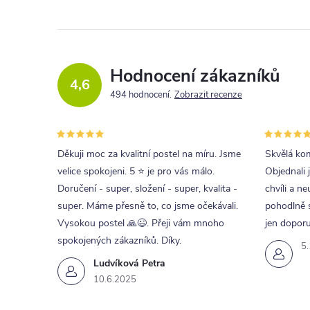
Hodnocení zákazníků
4,6
494 hodnocení
Zobrazit recenze
Děkuji moc za kvalitní postel na míru. Jsme
Skvělá kom
velice spokojeni. 5 ⭐ je pro vás málo.
Objednali 
Doručení - super, složení - super, kvalita -
chvíli a ne
super. Máme přesně to, co jsme očekávali.
pohodlně s
Vysokou postel 🙏😉. Přeji vám mnoho
jen doporu
spokojených zákazníků. Díky.
5
Ludvíková Petra
10.6.2025