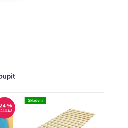
oupit
Skladem
24 %
 210 Kč