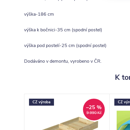
výška-186 cm
výška k bočnici-35 cm (spodní postel)
výška pod postelí-25 cm (spodní postel)
Dodáváno v demontu, vyrobeno v ČR.
K to
CZ výroba
CZ výr
–25 %
9 990 Kč