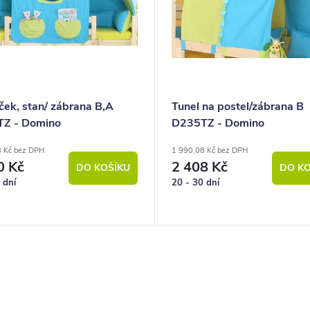
ek, stan/ zábrana B,A
Tunel na postel/zábrana B
Z - Domino
D235TZ - Domino
8 Kč bez DPH
1 990,08 Kč bez DPH
0 Kč
2 408 Kč
DO KOŠÍKU
DO KO
 dní
20 - 30 dní