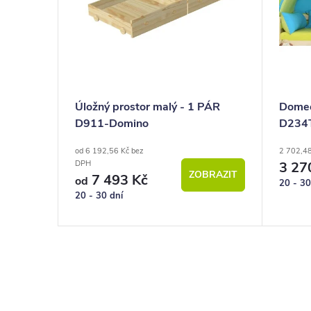
Úložný prostor malý - 1 PÁR
Domeč
D911-Domino
D234T
od 6 192,56 Kč bez
2 702,4
3 27
DPH
ZOBRAZIT
7 493 Kč
od
20 - 30
20 - 30 dní