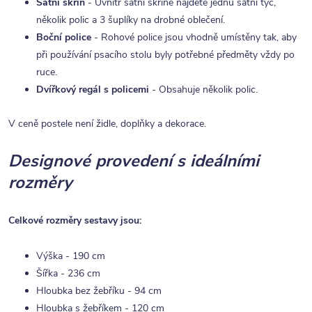
Šatní skříň
- Uvnitř šatní skříně najdete jednu šatní tyč,
několik polic a 3 šuplíky na drobné oblečení.
Boční police
- Rohové police jsou vhodně umístěny tak, aby
při používání psacího stolu byly potřebné předměty vždy po
ruce.
Dvířkový regál s policemi
- Obsahuje několik polic.
V ceně postele není židle, doplňky a dekorace.
Designové provedení s ideálními
rozměry
Celkové rozměry sestavy jsou:
Výška - 190 cm
Šířka - 236 cm
Hloubka bez žebříku - 94 cm
Hloubka s žebříkem - 120 cm