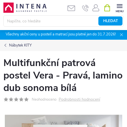
Přejít
NÁKUPNÍ
KOŠÍK
na
obsah
HLEDAT
Všechny akční ceny u postelí a matrací jsou platné jen do 31.7.2026!
Nábytek KITY
Multifunkční patrová
postel Vera - Pravá, lamino
dub sonoma bílá
Podrobnosti hodnocení
Neohodnoceno