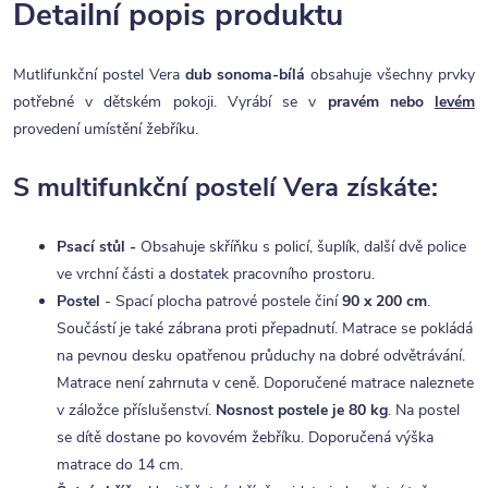
Detailní popis produktu
Mutlifunkční postel Vera
dub sonoma-bílá
obsahuje všechny prvky
potřebné v dětském pokoji. Vyrábí se v
pravém nebo
levém
provedení umístění žebříku.
S multifunkční postelí Vera získáte:
Psací stůl -
Obsahuje skříňku s policí, šuplík, další dvě police
ve vrchní části a dostatek pracovního prostoru.
Postel
- Spací plocha patrové postele činí
90 x 200 cm
.
Součástí je také zábrana proti přepadnutí. Matrace se pokládá
na pevnou desku opatřenou průduchy na dobré odvětrávání.
Matrace není zahrnuta v ceně. Doporučené matrace naleznete
v záložce příslušenství.
Nosnost postele je 80 kg
. Na postel
se dítě dostane po kovovém žebříku. Doporučená výška
matrace do 14 cm.