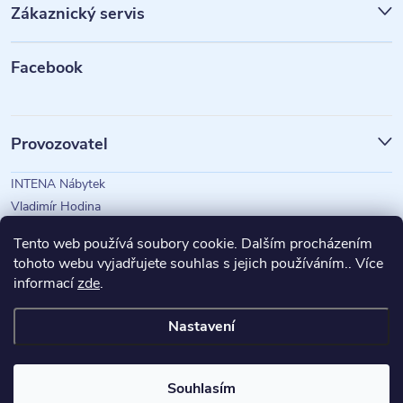
Zákaznický servis
a
t
Facebook
í
Provozovatel
INTENA Nábytek
Vladimír Hodina
IČO: 73350583
Tento web používá soubory cookie. Dalším procházením
tohoto webu vyjadřujete souhlas s jejich používáním.. Více
informací
zde
.
Magazín Intena
Nastavení
Copyright 2026
INTENA Nábytek
. Všechna práva vyhrazena.
Souhlasím
Vytvořil Shoptet