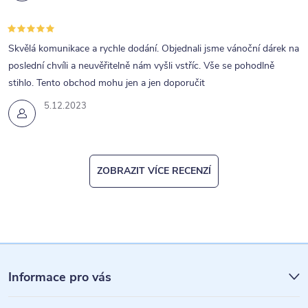
Skvělá komunikace a rychle dodání. Objednali jsme vánoční dárek na
poslední chvíli a neuvěřitelně nám vyšli vstříc. Vše se pohodlně
stihlo. Tento obchod mohu jen a jen doporučit
5.12.2023
ZOBRAZIT VÍCE RECENZÍ
Z
á
Informace pro vás
p