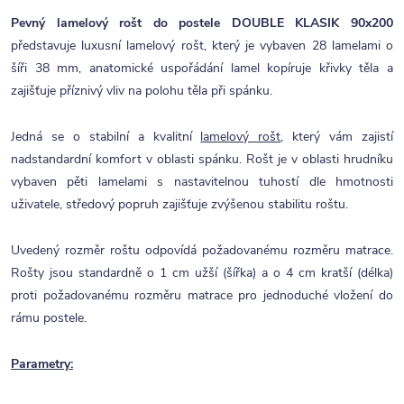
Pevný lamelový rošt do postele DOUBLE KLASIK 90x200
představuje luxusní lamelový rošt, který je vybaven 28 lamelami o
šíři 38 mm, anatomické uspořádání lamel kopíruje křivky těla a
zajišťuje příznivý vliv na polohu těla při spánku.
Jedná se o stabilní a kvalitní
lamelový rošt
, který vám zajistí
nadstandardní komfort v oblasti spánku. Rošt je v oblasti hrudníku
vybaven pěti lamelami s nastavitelnou tuhostí dle hmotnosti
uživatele, středový popruh zajišťuje zvýšenou stabilitu roštu.
Uvedený rozměr roštu odpovídá požadovanému rozměru matrace.
Rošty jsou standardně o 1 cm užší (šířka) a o 4 cm kratší (délka)
proti požadovanému rozměru matrace pro jednoduché vložení do
rámu postele.
Parametry: