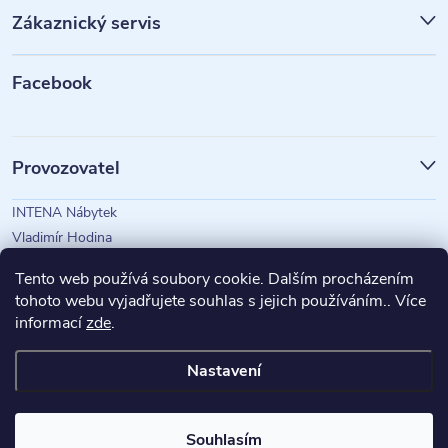
p
Zákaznický servis
a
t
Facebook
í
Provozovatel
INTENA Nábytek
Vladimír Hodina
IČO: 73350583
Tento web používá soubory cookie. Dalším procházením
tohoto webu vyjadřujete souhlas s jejich používáním.. Více
informací
zde
.
Magazín Intena
Nastavení
Copyright 2026
INTENA Nábytek
. Všechna práva vyhrazena.
Souhlasím