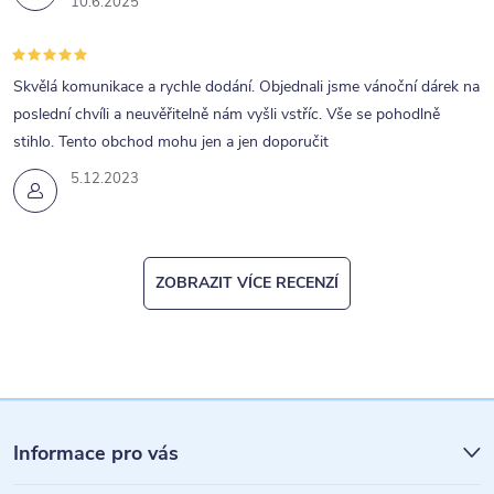
10.6.2025
Skvělá komunikace a rychle dodání. Objednali jsme vánoční dárek na
poslední chvíli a neuvěřitelně nám vyšli vstříc. Vše se pohodlně
stihlo. Tento obchod mohu jen a jen doporučit
5.12.2023
ZOBRAZIT VÍCE RECENZÍ
Z
á
Informace pro vás