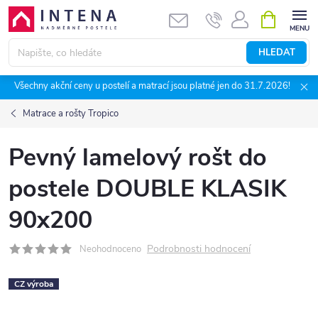
Přejít
NÁKUPNÍ
KOŠÍK
na
obsah
HLEDAT
Všechny akční ceny u postelí a matrací jsou platné jen do 31.7.2026!
Matrace a rošty Tropico
Pevný lamelový rošt do
postele DOUBLE KLASIK
90x200
Podrobnosti hodnocení
Neohodnoceno
CZ výroba