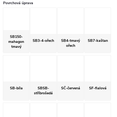
Povrchová úprava
SB150-
SB3-4-ořech
SB4-tmavý
SB7-kaštan
mahagon
ořech
tmavý
SB-bíla
SBSB-
SČ-červená
SF-fialová
stříbrošedá