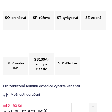
SO-oranžová
SR-růžová
ST-tyrkysová
SZ-zelená
SB130A-
01.Přírodní
SB149-olše
antique
lak
classic
Pro zobrazení termínu expedice vyberte variantu
Možnosti doručení
od 2 190 Kč