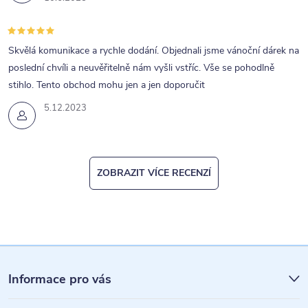
Skvělá komunikace a rychle dodání. Objednali jsme vánoční dárek na
poslední chvíli a neuvěřitelně nám vyšli vstříc. Vše se pohodlně
stihlo. Tento obchod mohu jen a jen doporučit
5.12.2023
ZOBRAZIT VÍCE RECENZÍ
Z
á
Informace pro vás
p