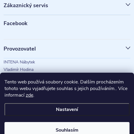
Zákaznický servis
a
t
Facebook
í
Provozovatel
INTENA Nábytek
Vladimír Hodina
IČO: 73350583
Tento web používá soubory cookie. Dalším procházením
tohoto webu vyjadřujete souhlas s jejich používáním.. Více
informací
zde
.
Magazín Intena
Nastavení
Copyright 2026
INTENA Nábytek
. Všechna práva vyhrazena.
Souhlasím