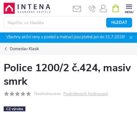
Přejít
NÁKUPNÍ
KOŠÍK
na
obsah
HLEDAT
Všechny akční ceny u postelí a matrací jsou platné jen do 31.7.2026!
Domestav Klasik
Police 1200/2 č.424, masiv
smrk
Podrobnosti hodnocení
Neohodnoceno
CZ výroba