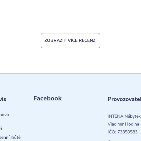
ZOBRAZIT VÍCE RECENZÍ
Facebook
vis
Provozovate
nová
INTENA Nábytek
Vladimír Hodina
í
IČO: 73350583
denní lhůtě