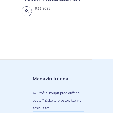
materiálu Dub Sonoma útulná ložnice
6.11.2023
Magazín Intena
l
🛏️ Proč si koupit prodlouženou
postel? Získejte prostor, který si
zasloužíte!