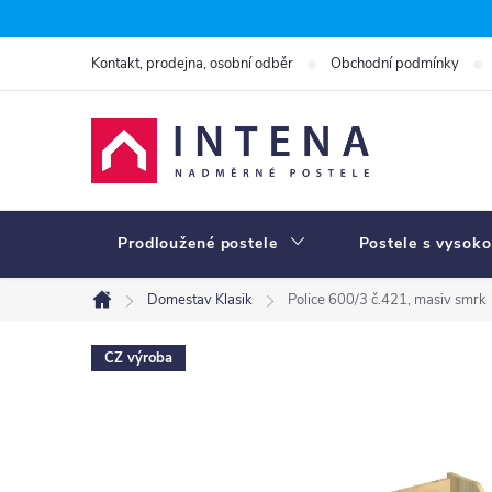
Přejít
na
Kontakt, prodejna, osobní odběr
Obchodní podmínky
obsah
Prodloužené postele
Postele s vysoko
Domestav Klasik
Police 600/3 č.421, masiv smrk
Domů
CZ výroba