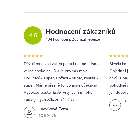
Hodnocení zákazníků
4,6
494 hodnocení
Zobrazit recenze
Děkuji moc za kvalitní postel na míru. Jsme
Skvělá kom
velice spokojeni. 5 ⭐ je pro vás málo.
Objednali 
Doručení - super, složení - super, kvalita -
chvíli a ne
super. Máme přesně to, co jsme očekávali.
pohodlně s
Vysokou postel 🙏😉. Přeji vám mnoho
jen doporu
spokojených zákazníků. Díky.
5
Ludvíková Petra
10.6.2025