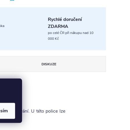
Rychlé doručení
ZDARMA
ika
po celé ČR při nákupu nad 10
000 Kč
DISKUZE
asím
u zpracování. U této police lze