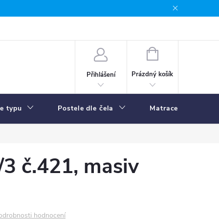
NÁKUPNÍ
KOŠÍK
Prázdný košík
Přihlášení
le typu
Postele dle čela
Matrace
R
/3 č.421, masiv
odrobnosti hodnocení