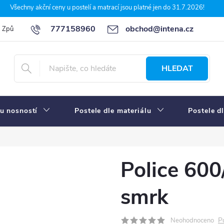
Všechny akční ceny u postelí a matrací jsou platné jen do 31.7.2026!
777158960
obchod@intena.cz
Způsoby a ceny dopravy
7 důvodů, proč nakupit u Intena nábytek
HLEDAT
u nosností
Postele dle materiálu
Postele d
Police 600
smrk
P
Neohodnoceno