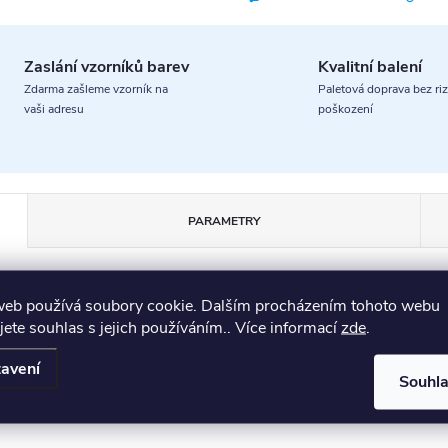
Zaslání vzorníků barev
Kvalitní balení
Zdarma zašleme vzorník na
Paletová doprava bez riz
vaši adresu
poškození
PARAMETRY
web používá soubory cookie. Dalším procházením tohoto webu
jete souhlas s jejich používáním.. Více informací
zde
.
avení
Souhl
sik. Vyniká svým čistým, moderním designem a vysokou kvalito