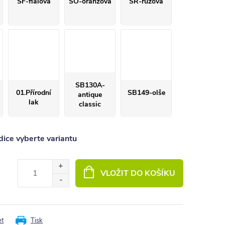
SF-fialová
SO-oranžová
SR-růžová
SB130A-
01.Přírodní
SB149-olše
antique
lak
classic
ice vyberte variantu
VLOŽIT DO KOŠÍKU
et
Tisk