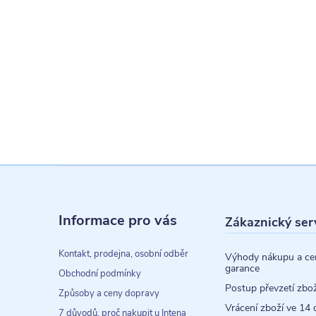
Z
á
Informace pro vás
Zákaznický ser
p
a
Kontakt, prodejna, osobní odběr
Výhody nákupu a ce
garance
t
Obchodní podmínky
Postup převzetí zbož
Způsoby a ceny dopravy
í
Vrácení zboží ve 14 
7 důvodů, proč nakupit u Intena