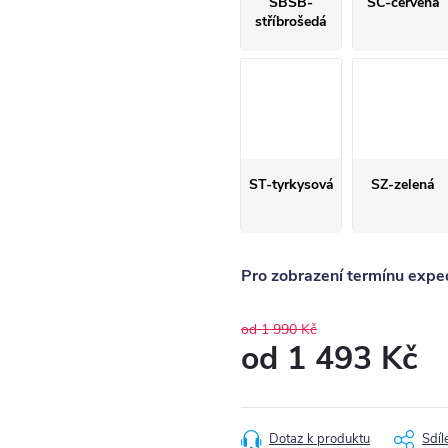
SBSB-
SČ-červená
stříbrošedá
ST-tyrkysová
SZ-zelená
Pro zobrazení termínu exped
od 1 990 Kč
od
1 493 Kč
Měrná
cena:
Dotaz k produktu
Sdíl