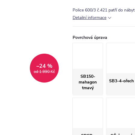
Police 600/3 č.421 patří do náb
Detailní informace
Povrchová úprava
–24 %
od 1 990 Kč
SB150-
SB3-4-ořech
mahagon
tmavý