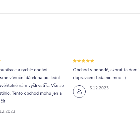
unikace a rychle dodání.
Obchod v pohodě, akorát ta doml
jsme vánoční dárek na poslední
dopravcem teda nic moc :-(
uvěřitelně nám vyšli vstříc. Vše se
5.12.2023
tihlo. Tento obchod mohu jen a
čit
.12.2023