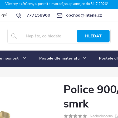
Všechny akční ceny u postelí a matrací jsou platné jen do 31.7.2026!
777158960
obchod@intena.cz
Způsoby a ceny dopravy
7 důvodů, proč nakupit u Intena nábytek
HLEDAT
u nosností
Postele dle materiálu
Postele d
Police 900
smrk
P
Neohodnoceno