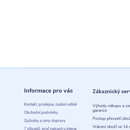
Z
á
Informace pro vás
Zákaznický ser
p
a
Kontakt, prodejna, osobní odběr
Výhody nákupu a ce
garance
t
Obchodní podmínky
Postup převzetí zbož
Způsoby a ceny dopravy
í
Vrácení zboží ve 14 
7 důvodů, proč nakupit u Intena