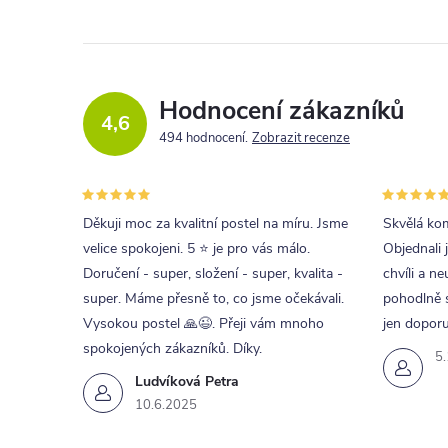
Hodnocení zákazníků
4,6
494 hodnocení
Zobrazit recenze
Děkuji moc za kvalitní postel na míru. Jsme
Skvělá kom
velice spokojeni. 5 ⭐ je pro vás málo.
Objednali 
Doručení - super, složení - super, kvalita -
chvíli a ne
super. Máme přesně to, co jsme očekávali.
pohodlně s
Vysokou postel 🙏😉. Přeji vám mnoho
jen doporu
spokojených zákazníků. Díky.
5
Ludvíková Petra
10.6.2025