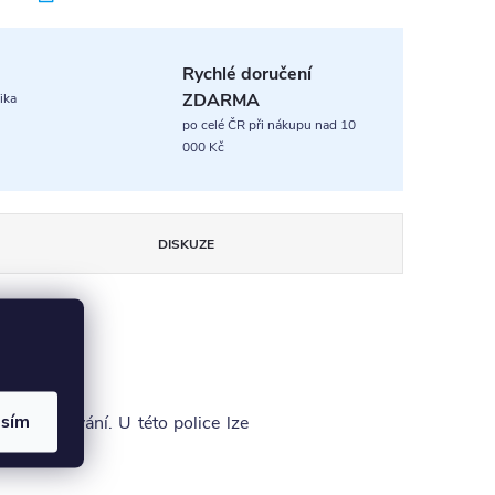
Rychlé doručení
ZDARMA
ika
po celé ČR při nákupu nad 10
000 Kč
DISKUZE
asím
u zpracování. U této police lze