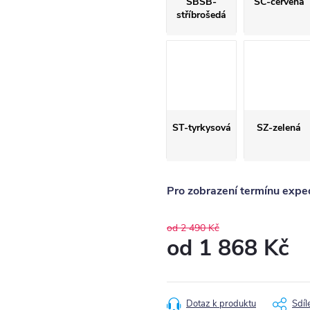
SBSB-
SČ-červená
stříbrošedá
ST-tyrkysová
SZ-zelená
Pro zobrazení termínu exped
od 2 490 Kč
od
1 868 Kč
Měrná
cena:
Dotaz k produktu
Sdíl