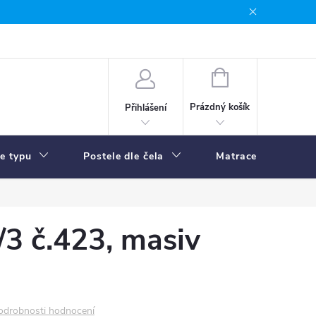
NÁKUPNÍ
KOŠÍK
Prázdný košík
Přihlášení
le typu
Postele dle čela
Matrace
R
/3 č.423, masiv
odrobnosti hodnocení