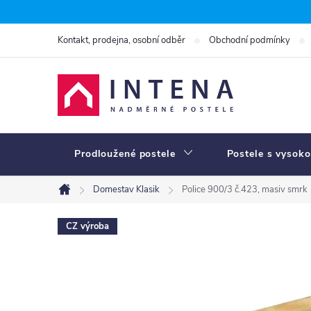
Přejít
na
Kontakt, prodejna, osobní odběr
Obchodní podmínky
obsah
Prodloužené postele
Postele s vysoko
Domestav Klasik
Police 900/3 č.423, masiv smrk
Domů
CZ výroba