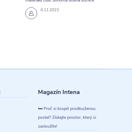
materiálu Dub Sonoma útulná ložnice
6.11.2023
Magazín Intena
l
🛏️ Proč si koupit prodlouženou
postel? Získejte prostor, který si
zasloužíte!