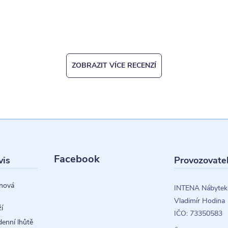
ZOBRAZIT VÍCE RECENZÍ
Facebook
vis
Provozovate
nová
INTENA Nábytek
Vladimír Hodina
í
IČO: 73350583
denní lhůtě