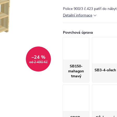
Police 900/3 č.423 patří do náb
Detailní informace
Povrchová úprava
–24 %
od 2 490 Kč
SB150-
SB3-4-ořech
mahagon
tmavý