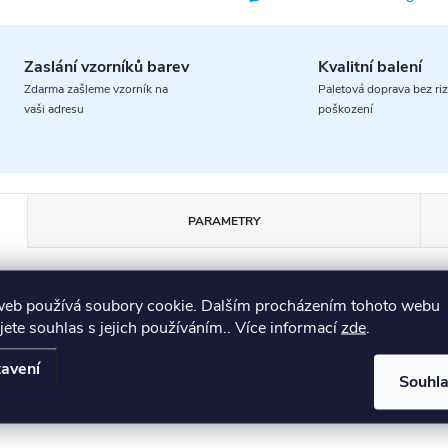
Zaslání vzorníků barev
Kvalitní balení
Zdarma zašleme vzorník na
Paletová doprava bez riz
vaši adresu
poškození
PARAMETRY
web používá soubory cookie. Dalším procházením tohoto webu
jete souhlas s jejich používáním.. Více informací
zde
.
avení
Souhl
sik. Vyniká svým čistým, moderním designem a vysokou kvalito