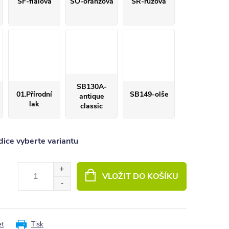
SF-fialová
SO-oranžová
SR-růžová
SB130A-
01.Přírodní
SB149-olše
antique
lak
classic
ice vyberte variantu
VLOŽIT DO KOŠÍKU
et
Tisk