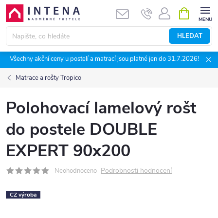
Přejít
NÁKUPNÍ
KOŠÍK
na
obsah
HLEDAT
Všechny akční ceny u postelí a matrací jsou platné jen do 31.7.2026!
Matrace a rošty Tropico
Polohovací lamelový rošt
do postele DOUBLE
EXPERT 90x200
Podrobnosti hodnocení
Neohodnoceno
CZ výroba