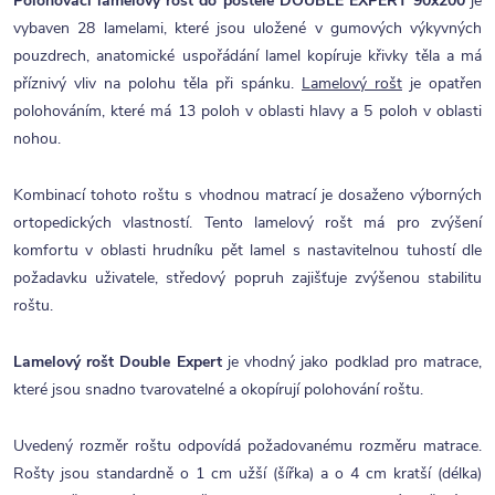
Polohovací lamelový rošt do postele DOUBLE EXPERT 90x200
je
vybaven 28 lamelami, které jsou uložené v gumových výkyvných
pouzdrech, anatomické uspořádání lamel kopíruje křivky těla a má
příznivý vliv na polohu těla při spánku.
Lamelový rošt
je opatřen
polohováním, které má 13 poloh v oblasti hlavy a 5 poloh v oblasti
nohou.
Kombinací tohoto roštu s vhodnou matrací je dosaženo výborných
ortopedických vlastností. Tento lamelový rošt má pro zvýšení
komfortu v oblasti hrudníku pět lamel s nastavitelnou tuhostí dle
požadavku uživatele, středový popruh zajišťuje zvýšenou stabilitu
roštu.
Lamelový rošt Double Expert
je vhodný jako podklad pro matrace,
které jsou snadno tvarovatelné a okopírují polohování roštu.
Uvedený rozměr roštu odpovídá požadovanému rozměru matrace.
Rošty jsou standardně o 1 cm užší (šířka) a o 4 cm kratší (délka)