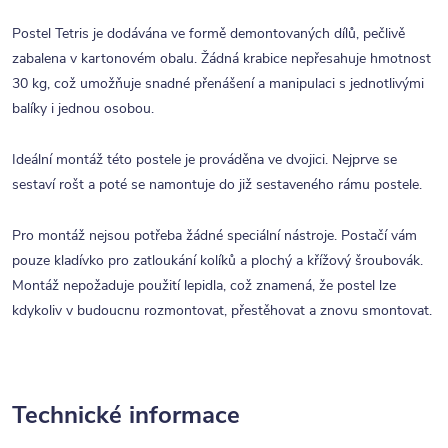
Postel Tetris je dodávána ve formě demontovaných dílů, pečlivě
zabalena v kartonovém obalu. Žádná krabice nepřesahuje hmotnost
30 kg, což umožňuje snadné přenášení a manipulaci s jednotlivými
balíky i jednou osobou.
Ideální montáž této postele je prováděna ve dvojici. Nejprve se
sestaví rošt a poté se namontuje do již sestaveného rámu postele.
Pro montáž nejsou potřeba žádné speciální nástroje. Postačí vám
pouze kladívko pro zatloukání kolíků a plochý a křížový šroubovák.
Montáž nepožaduje použití lepidla, což znamená, že postel lze
kdykoliv v budoucnu rozmontovat, přestěhovat a znovu smontovat.
Technické informace