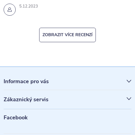
5.12.2023
ZOBRAZIT VÍCE RECENZÍ
Z
á
Informace pro vás
p
Zákaznický servis
a
t
Facebook
í