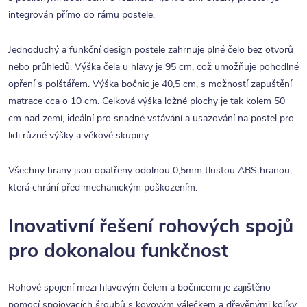
integrován přímo do rámu postele.
Jednoduchý a funkční design postele zahrnuje plné čelo bez otvorů
nebo průhledů. Výška čela u hlavy je 95 cm, což umožňuje pohodlné
opření s polštářem. Výška bočnic je 40,5 cm, s možností zapuštění
matrace cca o 10 cm. Celková výška ložné plochy je tak kolem 50
cm nad zemí, ideální pro snadné vstávání a usazování na postel pro
lidi různé výšky a věkové skupiny.
Všechny hrany jsou opatřeny odolnou 0,5mm tlustou ABS hranou,
která chrání před mechanickým poškozením.
Inovativní řešení rohových spojů
pro dokonalou funkčnost
Rohové spojení mezi hlavovým čelem a bočnicemi je zajištěno
pomocí spojovacích šroubů s kovovým válečkem a dřevěnými kolíky.