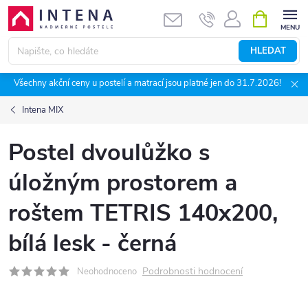
Přejít
NÁKUPNÍ
KOŠÍK
na
obsah
HLEDAT
Všechny akční ceny u postelí a matrací jsou platné jen do 31.7.2026!
Intena MIX
Postel dvoulůžko s
úložným prostorem a
roštem TETRIS 140x200,
bílá lesk - černá
Podrobnosti hodnocení
Neohodnoceno