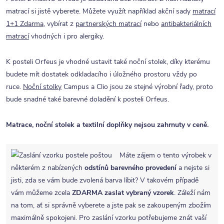
matrací si jistě vyberete. Můžete využít například akční sady
matrací
1+1 Zdarma
, vybírat z
partnerských matrací
nebo
antibakteriálních
matrací
vhodných i pro alergiky.
K posteli Orfeus je vhodné ustavit také noční stolek, díky kterému
budete mít dostatek odkladacího i úložného prostoru vždy po
ruce.
Noční stolky
Campus a Clio jsou ze stejné výrobní řady, proto
bude snadné také barevné doladění k posteli Orfeus.
Matrace, noční stolek a textilní doplňky nejsou zahrnuty v ceně.
Máte zájem o tento výrobek v
některém z nabízených
odstínů barevného provedení
a nejste si
jisti, zda se vám bude zvolená barva líbit? V takovém případě
vám můžeme zcela
ZDARMA
zaslat vybraný vzorek
. Záleží nám
na tom, ať si správně vyberete a jste pak se zakoupeným zbožím
maximálně spokojeni. Pro zaslání vzorku potřebujeme znát vaší