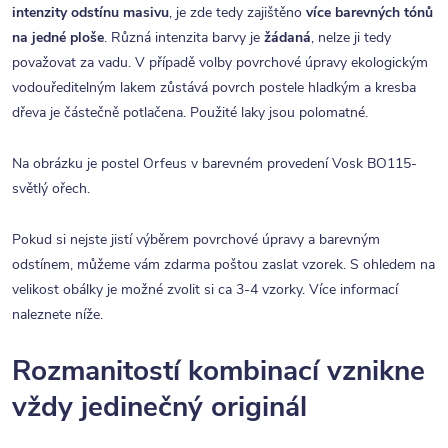
intenzity odstínu masivu
, je zde tedy zajištěno
více barevných tónů
na jedné ploše
. Různá intenzita barvy je
žádaná
, nelze ji tedy
považovat za vadu. V případě volby povrchové úpravy ekologickým
vodouředitelným lakem zůstává povrch postele hladkým a kresba
dřeva je částečně potlačena. Použité laky jsou polomatné.
Na obrázku je postel Orfeus v barevném provedení Vosk BO115-
světlý ořech.
Pokud si nejste jistí výběrem povrchové úpravy a barevným
odstínem, můžeme vám zdarma poštou zaslat vzorek. S ohledem na
velikost obálky je možné zvolit si ca 3-4 vzorky. Více informací
naleznete níže.
Rozmanitostí kombinací vznikne
vždy jedinečný originál