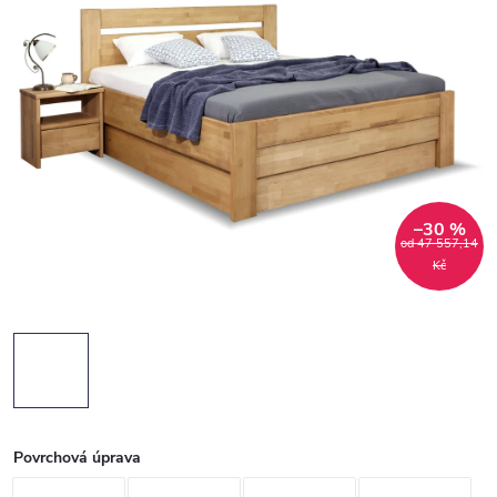
–30 %
od 47 557,14
Kč
Povrchová úprava