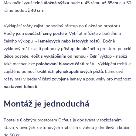
Maximální využitelná
úložná výška
bude u 45 rámu
až 35cm
a u 50
rámu bude
až 40 cm
.
Vyklápěcí rošty zajistí pohodlný přístup do úložného prostoru.
Rošty jsou
součástí ceny postele
. Vybírat můžete z bočního a
čelního výklopu -
lamelových nebo laťových roštů
. Bočně
výklopný rošt zajistí pohodlný přístup do úložného prostoru po celé
délce postele.
Rošt s vyklápěním od nohou
- čelní výklop - nabízí
také mechanické
polohování hlavové části
roštu. Vyklápění roštů je
zajištěno pomocí kvalitních
plynokapalinových pístů.
Lamelové
rošty mají v bederní části zdvojené lamely a posuvníky pro možnost
nastavení tuhosti.
Montáž je jednoduchá
Postel s úložným prostorem Orfeus je dodávána v rozloženém
stavu, v pevných kartonových krabicích s váhou jednotlivých krabic
do 50 kg.