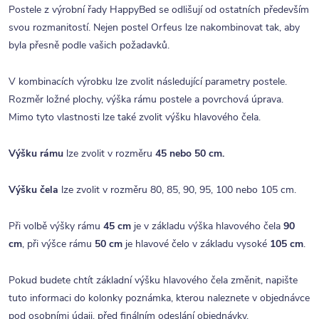
Postele z výrobní řady HappyBed se odlišují od ostatních především
svou rozmanitostí. Nejen postel Orfeus lze nakombinovat tak, aby
byla přesně podle vašich požadavků.
V kombinacích výrobku lze zvolit následující parametry postele.
Rozměr ložné plochy, výška rámu postele a povrchová úprava.
Mimo tyto vlastnosti lze také zvolit výšku hlavového čela.
Výšku rámu
lze zvolit v rozměru
45 nebo 50 cm.
Výšku
čela
lze zvolit v rozměru 80, 85, 90, 95, 100 nebo 105 cm.
Při volbě výšky rámu
45 cm
je v základu výška hlavového čela
90
cm
, při výšce rámu
50 cm
je hlavové čelo v základu vysoké
105 cm
.
Pokud budete chtít základní výšku hlavového čela změnit, napište
tuto informaci do kolonky poznámka, kterou naleznete v objednávce
pod osobními údaji, před finálním odeslání objednávky.