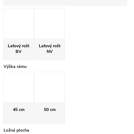
Laťový rošt
Laťový rošt
BV
NV
Výška rámu
45 cm
50 cm
Ložná plocha