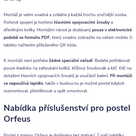
Montáž je velmi snadná a zvládne ji každá trochu zručnější osoba.
Rohové spojení je tvořeno
hlavními spojovacími šrouby
a
dřevěnými kolíky. Montážní návod je dodávaný
pouze v elektronické
podobě ve formátu PDF,
který snadno zobrazíte na vašem mobilu či
tabletu načtením přiloženého QR kódu.
K montáži není potřeba
žádné speciální nářadí
. Budete potřebovat
pouze kladívko na zatloukání kolíků, křížový šroubovák a klíč. Klíč na
dotažení hlavních spojovacích šroubů je součástí balení.
Při montáži
se nepoužívá lepidlo
, takže v budoucnu je možné postel kdykoli
rozmontovat, přestěhovat a opět smontovat.
Nabídka příslušenství pro postel
Orfeus
Postel z masivu Orfeus je dodávána bez matrací. Z naší nabídky