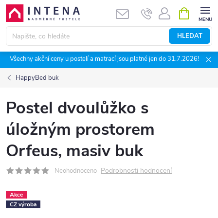
Přejít
NÁKUPNÍ
KOŠÍK
na
obsah
HLEDAT
Všechny akční ceny u postelí a matrací jsou platné jen do 31.7.2026!
HappyBed buk
Postel dvoulůžko s
úložným prostorem
Orfeus, masiv buk
Podrobnosti hodnocení
Neohodnoceno
Akce
CZ výroba