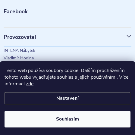
t
Facebook
í
Provozovatel
INTENA Nábytek
Vladimír Hodina
IČO: 73350583
Tento web používá soubory cookie. Dalším procházením
tohoto webu vyjadřujete souhlas s jejich používáním.. Více
informací
zde
.
Magazín Intena
Nastavení
Copyright 2026
INTENA Nábytek
. Všechna práva vyhrazena.
Souhlasím
Vytvořil Shoptet