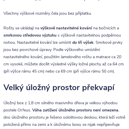
Všechny výškové rozměry čela jsou bez příplatku.
Rošty se ukládají na
výškově nastavitelné kování
na bočnicích a
smrkovou středovou výztuhu
s výškově nastavitelnou podpěrnou
nohou. Nastavitelné kování lze umístit
do tří výšek
. Smrkové prvky
jsou bez povrchové úpravy. Podle výškového umístění
nastavitelného kování, použitím lamelového roštu a matrace ca 20
cm vysoké, můžete docílit výsledné výšky ložné plochy až ca 64 cm
(při výšce rámu 45 cm) nebo ca 69 cm (při výšce rámu 50 cm).
Velký úložný prostor překvapí
Úložný box z 1,8 cm silného masivního dřeva je velkou výhodou
postele Orfeus.
Váha zatížení úložného prostoru není omezena
,
dno úložného prostoru je řešeno sololitovou deskou, která leží volně
položená přímo na zemi a k úložnému boxu se nijak nepřipevňuje.