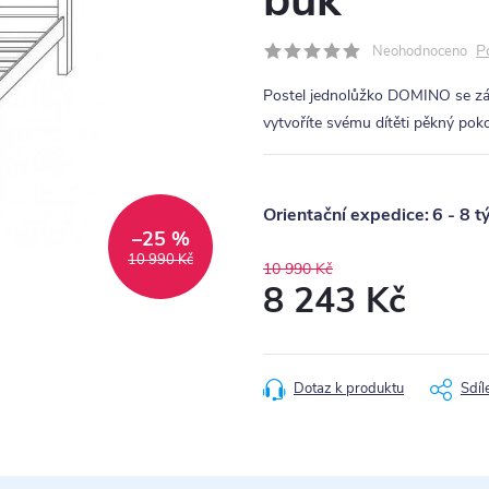
buk
P
Neohodnoceno
Postel jednolůžko DOMINO se z
vytvoříte svému dítěti pěkný poko
6 - 8 t
–25 %
10 990 Kč
10 990 Kč
8 243 Kč
Měrná
cena:
Dotaz k produktu
Sdíl