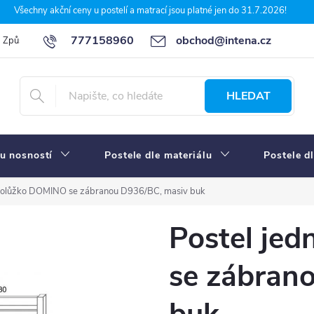
Všechny akční ceny u postelí a matrací jsou platné jen do 31.7.2026!
777158960
obchod@intena.cz
Způsoby a ceny dopravy
7 důvodů, proč nakupit u Intena nábytek
HLEDAT
u nosností
Postele dle materiálu
Postele d
dnolůžko DOMINO se zábranou D936/BC, masiv buk
Postel je
se zábran