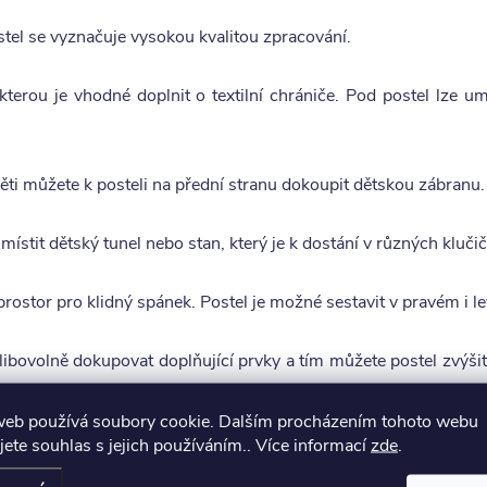
tel se vyznačuje vysokou kvalitou zpracování.
kterou je vhodné doplnit o textilní chrániče. Pod postel lze um
děti můžete k posteli na přední stranu dokoupit dětskou zábranu.
ístit dětský tunel nebo stan, který je k dostání v různých klučič
prostor pro klidný spánek. Postel je možné sestavit v pravém i 
libovolně dokupovat doplňující prvky a tím můžete postel zvýšit
it na dvě klasické postele.
web používá soubory cookie. Dalším procházením tohoto webu
jete souhlas s jejich používáním.. Více informací
zde
.
 bez textilních doplňků a dekorací.