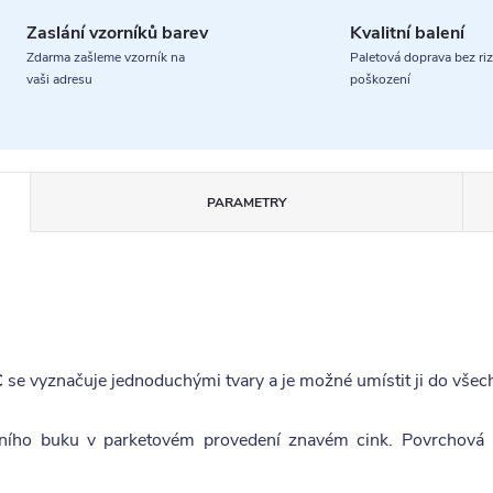
Zaslání vzorníků barev
Kvalitní balení
Zdarma zašleme vzorník na
Paletová doprava bez riz
vaši adresu
poškození
PARAMETRY
C
se vyznačuje jednoduchými tvary a je možné umístit ji do vše
ního buku v parketovém provedení znavém cink. Povrchová 