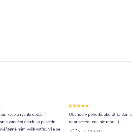
unikace a rychle dodání.
Obchod v pohodě, akorát ta doml
jsme vánoční dárek na poslední
dopravcem teda nic moc :-(
uvěřitelně nám vyšli vstříc. Vše se
5.12.2023