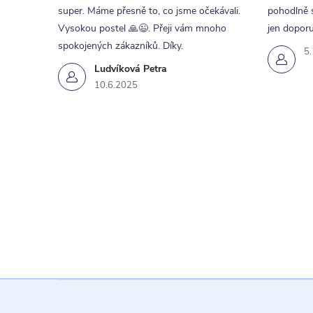
super. Máme přesně to, co jsme očekávali.
pohodlně s
Vysokou postel 🙏😉. Přeji vám mnoho
jen doporu
spokojených zákazníků. Díky.
5
Ludvíková Petra
10.6.2025
Z