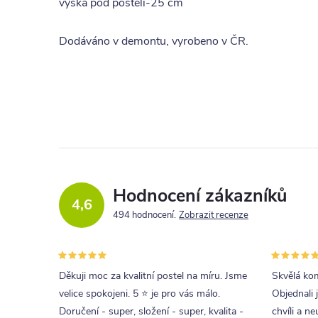
výška pod postelí-25 cm
Dodáváno v demontu, vyrobeno v ČR.
Hodnocení zákazníků
4,6
494 hodnocení
Zobrazit recenze
Děkuji moc za kvalitní postel na míru. Jsme
Skvělá kom
velice spokojeni. 5 ⭐ je pro vás málo.
Objednali 
Doručení - super, složení - super, kvalita -
chvíli a ne