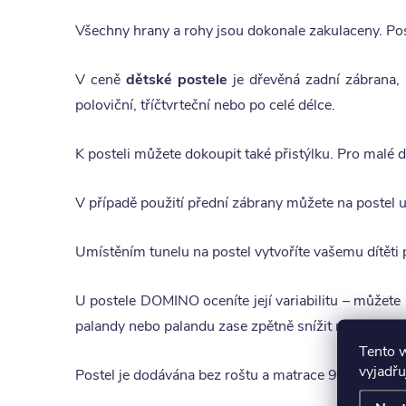
Všechny hrany a rohy jsou dokonale zakulaceny. Pos
V ceně
dětské postele
je dřevěná zadní zábrana, 
poloviční, tříčtvrteční nebo po celé délce.
K posteli můžete dokoupit také přistýlku. Pro malé 
V případě použití přední zábrany můžete na postel um
Umístěním tunelu na postel vytvoříte vašemu dítěti 
U postele DOMINO oceníte její variabilitu – můžete 
palandy nebo palandu zase zpětně snížit nebo rozlož
Tento 
vyjadřu
Postel je dodávána bez roštu a matrace 90x200 cm a