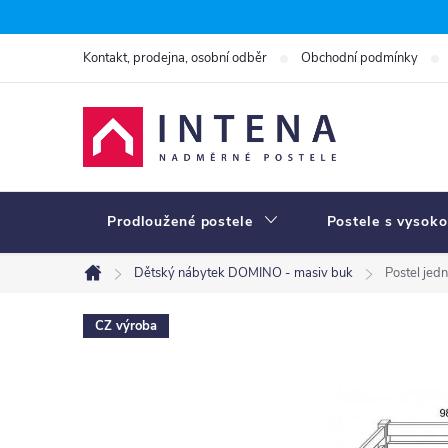
Přejít
na
Kontakt, prodejna, osobní odběr
Obchodní podmínky
obsah
Prodloužené postele
Postele s vysoko
Dětský nábytek DOMINO - masiv buk
Postel je
Domů
CZ výroba