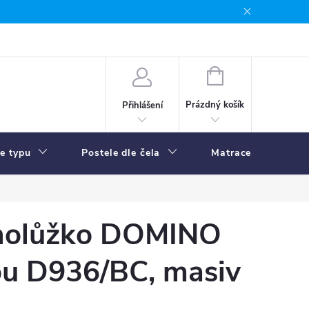
NÁKUPNÍ
KOŠÍK
Prázdný košík
Přihlášení
le typu
Postele dle čela
Matrace
R
dnolůžko DOMINO
ou D936/BC, masiv