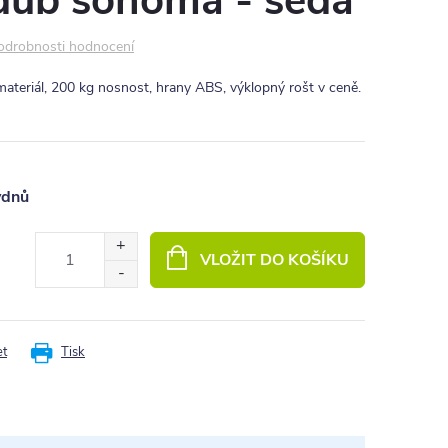
dub sonoma - šedá
odrobnosti hodnocení
materiál, 200 kg nosnost, hrany ABS, výklopný rošt v ceně.
ýdnů
VLOŽIT DO KOŠÍKU
et
Tisk