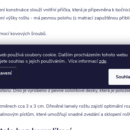
lení konstrukce slouží vnitřní příčka, která je připevněna k boč
í výšky roštu - má pevnou polohu (s matrací zapuštěnou přibl
pomocí kovových šroubů.
ostor pro optimální uspořádání
web používá soubory cookie. Dalším procházením tohoto webu
jete souhlas s jejich používáním.. Více informací
zde
.
edílnou součástí postele Tetris. Díky vyklápěcímu lamelovému ro
avení
žitelná výška úložného prostoru dosahuje až 25 cm.
Souhl
storu. Dno je vyrobeno z pevné sololitové desky, která je polož
změrech cca 3 x 3 cm. Dřevěné lamely roštu zajistí optimální ro
palinovým pístům, které umožňují snadné zvedání a sklopení roš