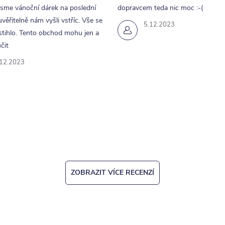
jsme vánoční dárek na poslední
dopravcem teda nic moc :-(
uvěřitelně nám vyšli vstříc. Vše se
5.12.2023
tihlo. Tento obchod mohu jen a
čit
.12.2023
ZOBRAZIT VÍCE RECENZÍ