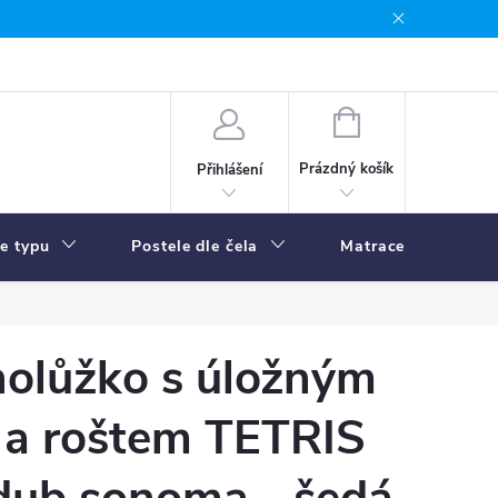
NÁKUPNÍ
KOŠÍK
Prázdný košík
Přihlášení
le typu
Postele dle čela
Matrace
R
nolůžko s úložným
 a roštem TETRIS