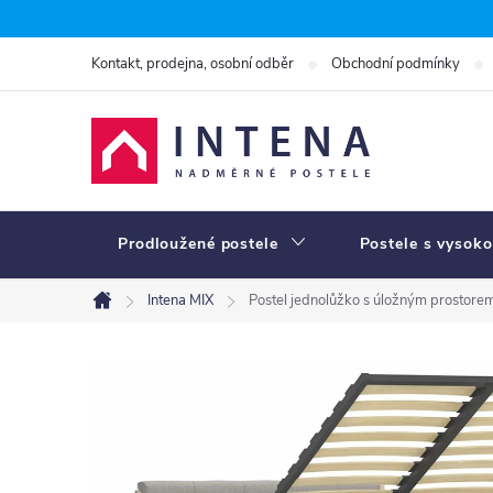
Přejít
na
Kontakt, prodejna, osobní odběr
Obchodní podmínky
obsah
Prodloužené postele
Postele s vysoko
Intena MIX
Postel jednolůžko s úložným prostor
Domů