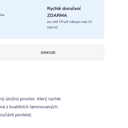
Rychlé doručení
ZDARMA
ika
po celé ČR při nákupu nad 10
000 Kč
DISKUZE
ý úložný prostor, který rychle
ená z kvalitních laminovaných
učástí postele).