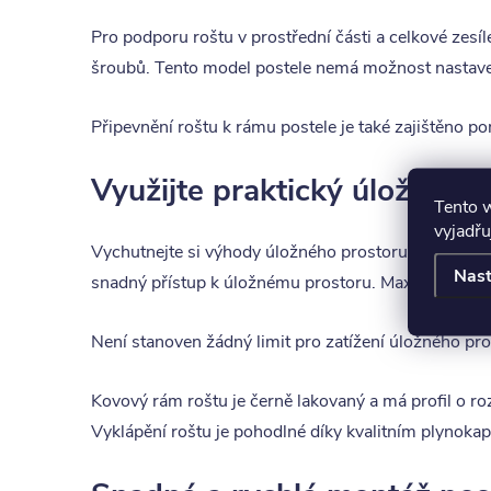
Pro podporu roštu v prostřední části a celkové zesí
šroubů. Tento model postele nemá možnost nastaven
Připevnění roštu k rámu postele je také zajištěno 
Využijte praktický úložný pr
Tento 
vyjadřu
Vychutnejte si výhody úložného prostoru, který je n
Nast
snadný přístup k úložnému prostoru. Maximální vyu
Není stanoven žádný limit pro zatížení úložného pro
Kovový rám roštu je černě lakovaný a má profil o ro
Vyklápění roštu je pohodlné díky kvalitním plynoka