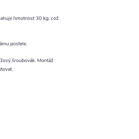
sahuje hmotnost 30 kg, což
rámu postele.
řížový šroubovák. Montáž
tovat.