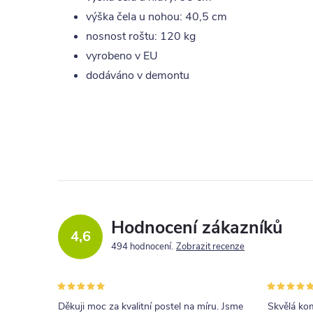
výška čela u nohou: 40,5 cm
nosnost roštu: 120 kg
vyrobeno v EU
dodáváno v demontu
Hodnocení zákazníků
4,6
494 hodnocení
Zobrazit recenze
Děkuji moc za kvalitní postel na míru. Jsme
Skvělá kom