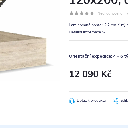
120x200, 
P
Neohodnoceno
Laminovaná postel: 2,2 cm silný 
Detailní informace
4 - 6 t
12 090 Kč
Měrná
cena:
Dotaz k produktu
Sdíl