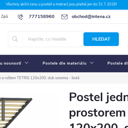
Všechny akční ceny u postelí a matrací jsou platné jen do 31.7.2026!
777158960
obchod@intena.cz
Způsoby a ceny dopravy
7 důvodů, proč nakupit u Intena nábytek
HLEDAT
u nosností
Postele dle materiálu
Postele d
em a roštem TETRIS 120x200, dub sonoma - šedá
Postel jed
prostorem