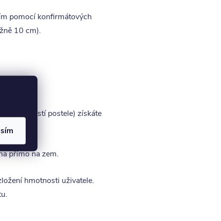
nicím pomocí konfirmátových
ižně 10 cm).
štu (součástí postele) získáte
asím
ena přímo na zem.
zložení hmotnosti uživatele.
tu.