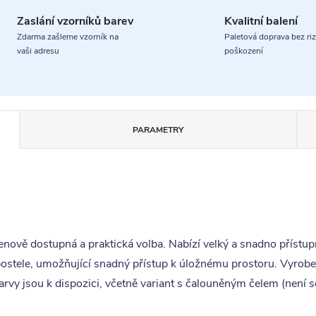
Zaslání vzorníků barev
Kvalitní balení
Zdarma zašleme vzorník na
Paletová doprava bez riz
vaši adresu
poškození
PARAMETRY
nově dostupná a praktická volba. Nabízí velký a snadno přístupn
 postele, umožňující snadný přístup k úložnému prostoru. Vyrob
y jsou k dispozici, včetně variant s čalouněným čelem (není so