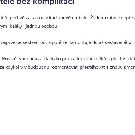
tele bez komplikací
dílů, pečlivě zabalena v kartonovém obalu. Žádná krabice nepře
ými balíky i jednou osobou.
 Nejprve se sestaví rošt a poté se namontuje do již sestaveného 
. Postačí vám pouze kladívko pro zatloukání kolíků a plochý a k
 lze kdykoliv v budoucnu rozmontovat, přestěhovat a znovu smon