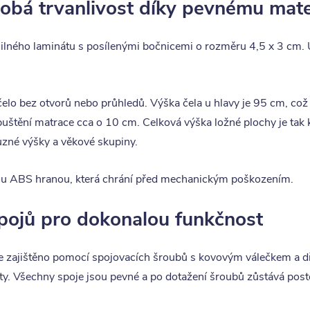
dobá trvanlivost díky pevnému mate
ilného laminátu s posílenými bočnicemi o rozměru 4,5 x 3 cm. 
čelo bez otvorů nebo průhledů. Výška čela u hlavy je 95 cm, co
uštění matrace cca o 10 cm. Celková výška ložné plochy je tak
různé výšky a věkové skupiny.
ou ABS hranou, která chrání před mechanickým poškozením.
spojů pro dokonalou funkčnost
 zajištěno pomocí spojovacích šroubů s kovovým válečkem a dř
uty. Všechny spoje jsou pevné a po dotažení šroubů zůstává post