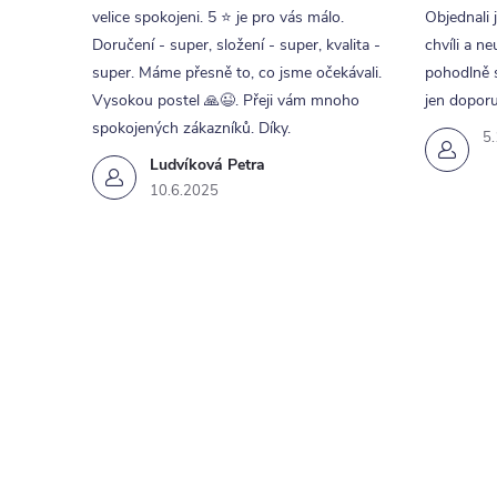
velice spokojeni. 5 ⭐ je pro vás málo.
Objednali 
Doručení - super, složení - super, kvalita -
chvíli a ne
super. Máme přesně to, co jsme očekávali.
pohodlně s
Vysokou postel 🙏😉. Přeji vám mnoho
jen doporu
spokojených zákazníků. Díky.
5
Ludvíková Petra
10.6.2025