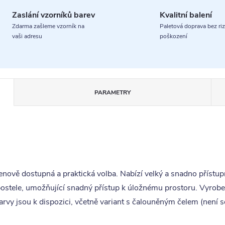
Zaslání vzorníků barev
Kvalitní balení
Zdarma zašleme vzorník na
Paletová doprava bez riz
vaši adresu
poškození
PARAMETRY
nově dostupná a praktická volba. Nabízí velký a snadno přístupn
 postele, umožňující snadný přístup k úložnému prostoru. Vyrob
y jsou k dispozici, včetně variant s čalouněným čelem (není so