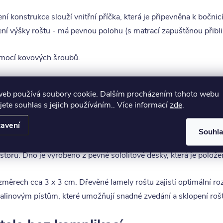
lení konstrukce slouží vnitřní příčka, která je připevněna k boč
í výšky roštu - má pevnou polohu (s matrací zapuštěnou přibl
pomocí kovových šroubů.
ostor pro optimální uspořádání
web používá soubory cookie. Dalším procházením tohoto webu
jete souhlas s jejich používáním.. Více informací
zde
.
edílnou součástí postele Tetris. Díky vyklápěcímu lamelovému ro
avení
žitelná výška úložného prostoru dosahuje až 25 cm.
Souhl
storu. Dno je vyrobeno z pevné sololitové desky, která je polož
změrech cca 3 x 3 cm. Dřevěné lamely roštu zajistí optimální ro
palinovým pístům, které umožňují snadné zvedání a sklopení roš