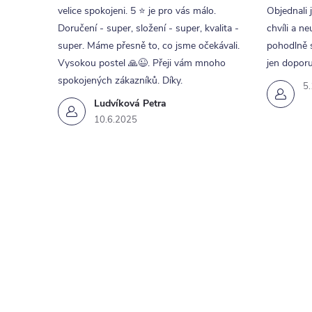
velice spokojeni. 5 ⭐ je pro vás málo.
Objednali 
Doručení - super, složení - super, kvalita -
chvíli a ne
super. Máme přesně to, co jsme očekávali.
pohodlně s
Vysokou postel 🙏😉. Přeji vám mnoho
jen doporu
spokojených zákazníků. Díky.
5
Ludvíková Petra
10.6.2025