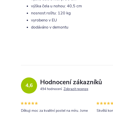
výška čela u nohou: 40,5 cm
nosnost roštu: 120 kg
vyrobeno v EU
dodáváno v demontu
Hodnocení zákazníků
4,6
494 hodnocení
Zobrazit recenze
Děkuji moc za kvalitní postel na míru. Jsme
Skvělá kom