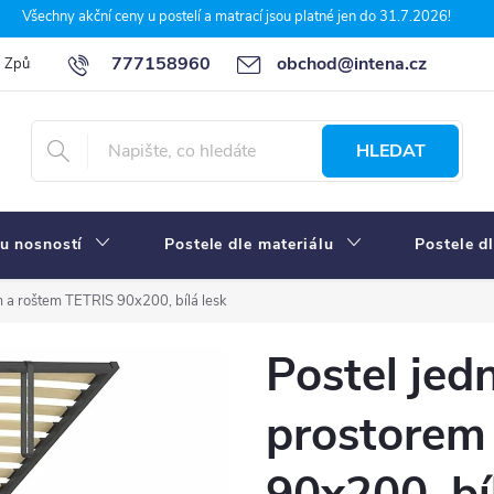
Všechny akční ceny u postelí a matrací jsou platné jen do 31.7.2026!
777158960
obchod@intena.cz
Způsoby a ceny dopravy
7 důvodů, proč nakupit u Intena nábytek
HLEDAT
u nosností
Postele dle materiálu
Postele d
m a roštem TETRIS 90x200, bílá lesk
Postel jed
prostorem