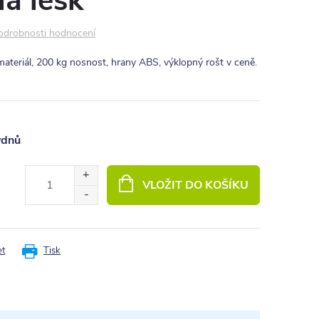
lá lesk
odrobnosti hodnocení
materiál, 200 kg nosnost, hrany ABS, výklopný rošt v ceně.
ýdnů
VLOŽIT DO KOŠÍKU
et
Tisk