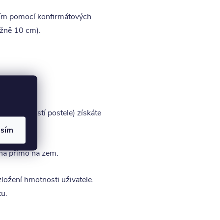
nicím pomocí konfirmátových
ižně 10 cm).
štu (součástí postele) získáte
asím
ena přímo na zem.
zložení hmotnosti uživatele.
tu.