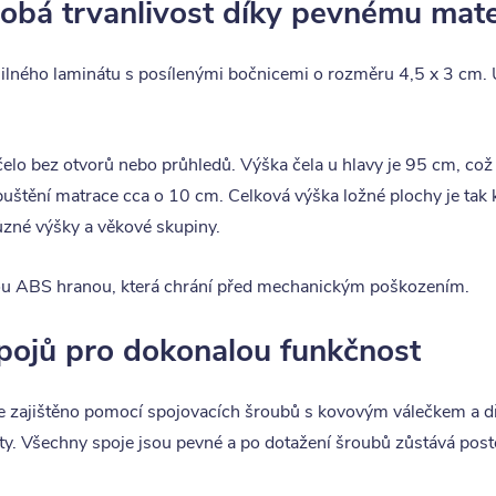
dobá trvanlivost díky pevnému mate
ilného laminátu s posílenými bočnicemi o rozměru 4,5 x 3 cm. 
čelo bez otvorů nebo průhledů. Výška čela u hlavy je 95 cm, co
uštění matrace cca o 10 cm. Celková výška ložné plochy je tak
různé výšky a věkové skupiny.
ou ABS hranou, která chrání před mechanickým poškozením.
spojů pro dokonalou funkčnost
 zajištěno pomocí spojovacích šroubů s kovovým válečkem a dř
uty. Všechny spoje jsou pevné a po dotažení šroubů zůstává post