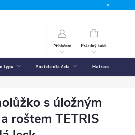
NÁKUPNÍ
KOŠÍK
Prázdný košík
Přihlášení
le typu
Postele dle čela
Matrace
R
nolůžko s úložným
 a roštem TETRIS