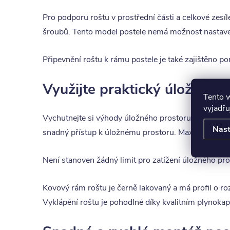
Pro podporu roštu v prostřední části a celkové zesí
šroubů. Tento model postele nemá možnost nastaven
Připevnění roštu k rámu postele je také zajištěno 
Využijte praktický úložný pr
Tento 
vyjadřu
Vychutnejte si výhody úložného prostoru, který je n
Nast
snadný přístup k úložnému prostoru. Maximální vyu
Není stanoven žádný limit pro zatížení úložného pro
Kovový rám roštu je černě lakovaný a má profil o ro
Vyklápění roštu je pohodlné díky kvalitním plynoka