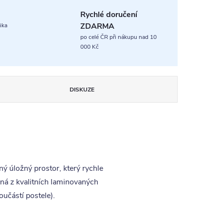
Rychlé doručení
ZDARMA
ika
po celé ČR při nákupu nad 10
000 Kč
DISKUZE
ý úložný prostor, který rychle
ená z kvalitních laminovaných
učástí postele).