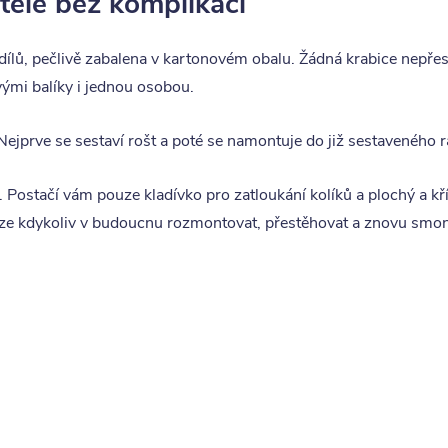
tele bez komplikací
dílů, pečlivě zabalena v kartonovém obalu. Žádná krabice nepře
ými balíky i jednou osobou.
 Nejprve se sestaví rošt a poté se namontuje do již sestaveného 
. Postačí vám pouze kladívko pro zatloukání kolíků a plochý a k
 lze kdykoliv v budoucnu rozmontovat, přestěhovat a znovu smon