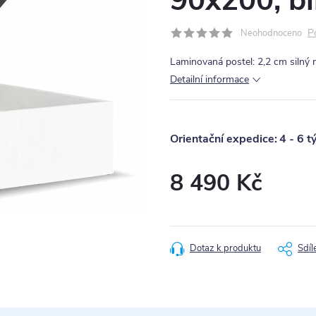
90x200, bí
P
Neohodnoceno
Laminovaná postel: 2,2 cm silný 
Detailní informace
4 - 6 t
8 490 Kč
Měrná
cena:
Dotaz k produktu
Sdíl