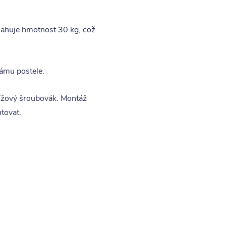
sahuje hmotnost 30 kg, což
rámu postele.
řížový šroubovák. Montáž
tovat.