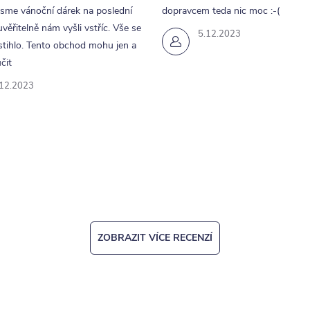
jsme vánoční dárek na poslední
dopravcem teda nic moc :-(
uvěřitelně nám vyšli vstříc. Vše se
5.12.2023
tihlo. Tento obchod mohu jen a
čit
.12.2023
ZOBRAZIT VÍCE RECENZÍ