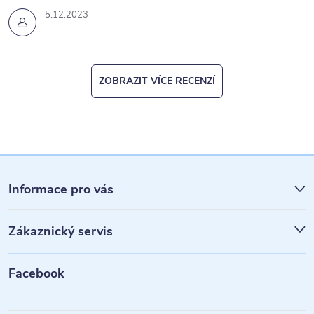
5.12.2023
ZOBRAZIT VÍCE RECENZÍ
Z
á
Informace pro vás
p
Zákaznický servis
a
t
Facebook
í