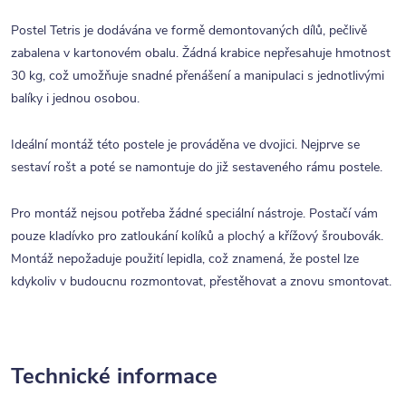
Postel Tetris je dodávána ve formě demontovaných dílů, pečlivě
zabalena v kartonovém obalu. Žádná krabice nepřesahuje hmotnost
30 kg, což umožňuje snadné přenášení a manipulaci s jednotlivými
balíky i jednou osobou.
Ideální montáž této postele je prováděna ve dvojici. Nejprve se
sestaví rošt a poté se namontuje do již sestaveného rámu postele.
Pro montáž nejsou potřeba žádné speciální nástroje. Postačí vám
pouze kladívko pro zatloukání kolíků a plochý a křížový šroubovák.
Montáž nepožaduje použití lepidla, což znamená, že postel lze
kdykoliv v budoucnu rozmontovat, přestěhovat a znovu smontovat.
Technické informace