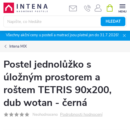
Přejít
NÁKUPNÍ
KOŠÍK
na
obsah
HLEDAT
Všechny akční ceny u postelí a matrací jsou platné jen do 31.7.2026!
Intena MIX
Postel jednolůžko s
úložným prostorem a
roštem TETRIS 90x200,
dub wotan - černá
Podrobnosti hodnocení
Neohodnoceno