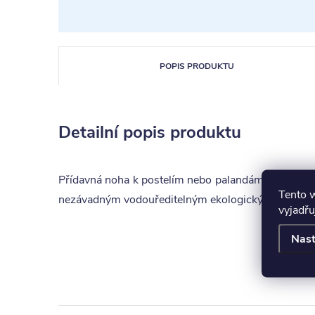
POPIS PRODUKTU
Detailní popis produktu
Přídavná noha k postelím nebo palandám řady Domi
Tento 
nezávadným vodouředitelným ekologickým lakem.
vyjadřu
Nast