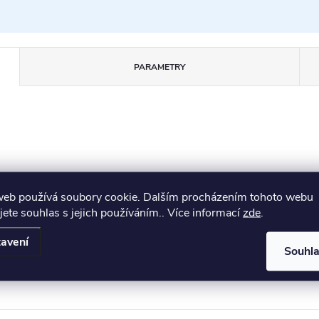
PARAMETRY
no. Všechny hrany a rohy jsou dokonale zakulaceny. Povrchová
web používá soubory cookie. Dalším procházením tohoto webu
jete souhlas s jejich používáním.. Více informací
zde
.
avení
Souhl