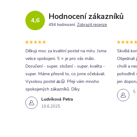
Hodnocení zákazníků
4,6
494 hodnocení
Zobrazit recenze
Děkuji moc za kvalitní postel na míru. Jsme
Skvělá kom
velice spokojeni. 5 ⭐ je pro vás málo.
Objednali 
Doručení - super, složení - super, kvalita -
chvíli a ne
super. Máme přesně to, co jsme očekávali.
pohodlně s
Vysokou postel 🙏😉. Přeji vám mnoho
jen doporu
spokojených zákazníků. Díky.
5
Ludvíková Petra
10.6.2025