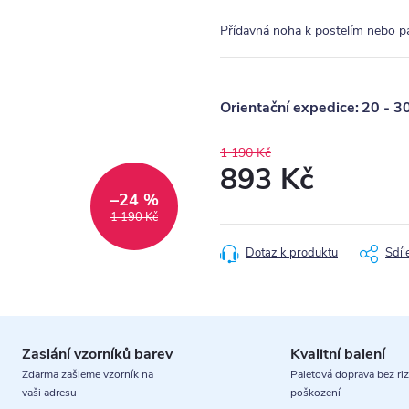
Přídavná noha k postelím nebo 
20 - 3
1 190 Kč
893 Kč
–24 %
Měrná
1 190 Kč
cena:
Dotaz k produktu
Sdíl
Zaslání vzorníků barev
Kvalitní balení
Zdarma zašleme vzorník na
Paletová doprava bez riz
vaši adresu
poškození