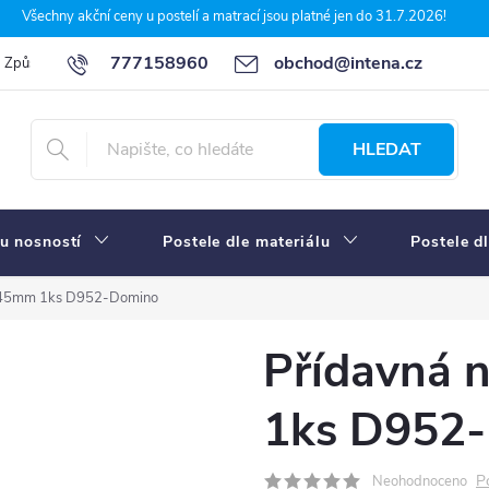
Všechny akční ceny u postelí a matrací jsou platné jen do 31.7.2026!
777158960
obchod@intena.cz
Způsoby a ceny dopravy
7 důvodů, proč nakupit u Intena nábytek
HLEDAT
u nosností
Postele dle materiálu
Postele d
 845mm 1ks D952-Domino
Přídavná 
1ks D952
P
Neohodnoceno