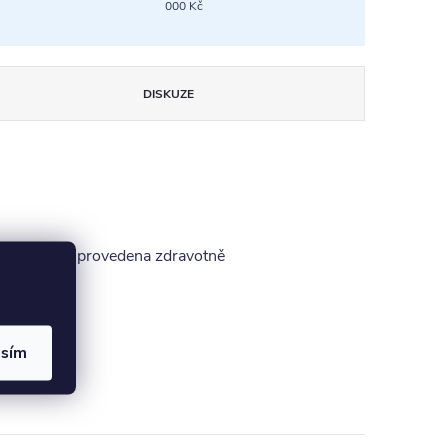
000 Kč
DISKUZE
 úprava je provedena zdravotně
asím