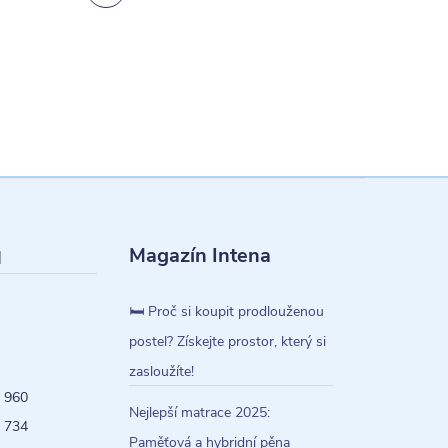
Magazín Intena
l
🛏️ Proč si koupit prodlouženou
postel? Získejte prostor, který si
zasloužíte!
 960
Nejlepší matrace 2025:
 734
Paměťová a hybridní pěna