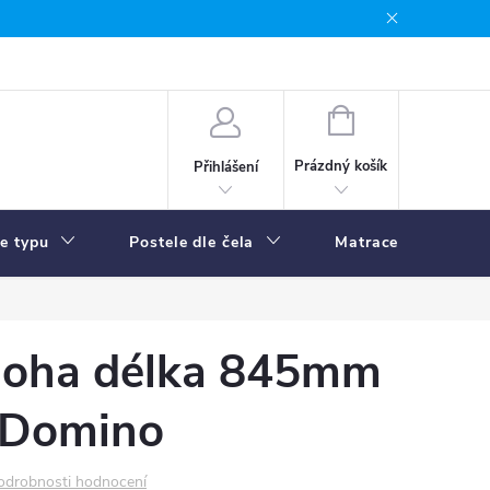
NÁKUPNÍ
KOŠÍK
Prázdný košík
Přihlášení
le typu
Postele dle čela
Matrace
R
noha délka 845mm
-Domino
odrobnosti hodnocení