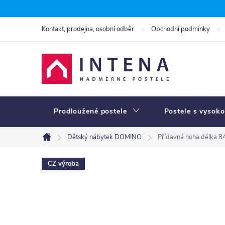
Přejít
na
Kontakt, prodejna, osobní odběr
Obchodní podmínky
obsah
Prodloužené postele
Postele s vysoko
Dětský nábytek DOMINO
Přídavná noha délka
Domů
CZ výroba