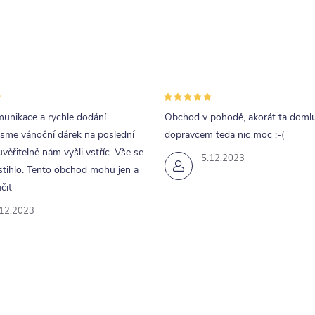
unikace a rychle dodání.
Obchod v pohodě, akorát ta doml
jsme vánoční dárek na poslední
dopravcem teda nic moc :-(
uvěřitelně nám vyšli vstříc. Vše se
5.12.2023
tihlo. Tento obchod mohu jen a
čit
.12.2023