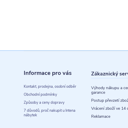
Z
á
Informace pro vás
Zákaznický ser
p
a
Kontakt, prodejna, osobní odběr
Výhody nákupu a ce
garance
t
Obchodní podmínky
Postup převzetí zbož
Způsoby a ceny dopravy
í
Vrácení zboží ve 14 
7 důvodů, proč nakupit u Intena
nábytek
Reklamace