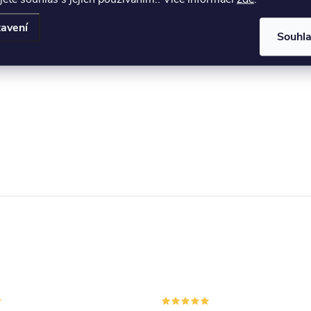
avení
Souhl