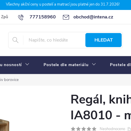
Všechny akční ceny u postelí a matrací jsou platné jen do 31.7.2026!
777158960
obchod@intena.cz
Způsoby a ceny dopravy
7 důvodů, proč nakupit u Intena nábytek
HLEDAT
u nosností
Postele dle materiálu
Postele d
iv borovice
Regál, kni
IA8010 - m
P
Neohodnoceno