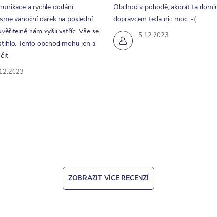
unikace a rychle dodání.
Obchod v pohodě, akorát ta doml
jsme vánoční dárek na poslední
dopravcem teda nic moc :-(
uvěřitelně nám vyšli vstříc. Vše se
5.12.2023
tihlo. Tento obchod mohu jen a
čit
.12.2023
ZOBRAZIT VÍCE RECENZÍ