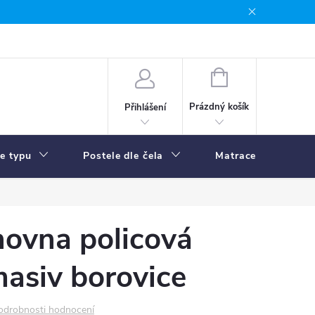
NÁKUPNÍ
KOŠÍK
Prázdný košík
Přihlášení
le typu
Postele dle čela
Matrace
R
hovna policová
asiv borovice
odrobnosti hodnocení