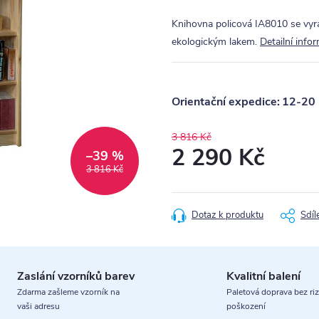
Knihovna policová IA8010 se vyr
ekologickým lakem.
Detailní info
12-20 
3 816 Kč
2 290 Kč
–39 %
3 816 Kč
Měrná
cena:
Dotaz k produktu
Sdíl
Zaslání vzorníků barev
Kvalitní balení
Zdarma zašleme vzorník na
Paletová doprava bez riz
vaši adresu
poškození