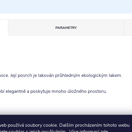
PARAMETRY
vice. Její povrch je lakován průhledným ekologickým lakem.
obí elegantně a poskytuje mnoho úložného prostoru.
web používá soubory cookie. Dalším procházením tohoto webu
jete souhlas s jejich používáním.. Více informací
zde
.