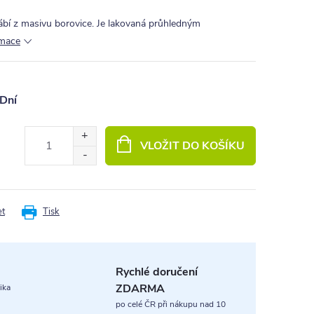
ábí z masivu borovice. Je lakovaná průhledným
rmace
Dní
VLOŽIT DO KOŠÍKU
et
Tisk
Rychlé doručení
ZDARMA
ika
po celé ČR při nákupu nad 10