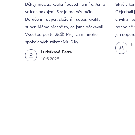
Děkuji moc za kvalitní postel na míru. Jsme
Skvělá kom
velice spokojeni. 5 ⭐ je pro vás málo.
Objednali 
Doručení - super, složení - super, kvalita -
chvíli a ne
super. Máme přesně to, co jsme očekávali.
pohodlně s
Vysokou postel 🙏😉. Přeji vám mnoho
jen doporu
spokojených zákazníků. Díky.
5
Ludvíková Petra
10.6.2025