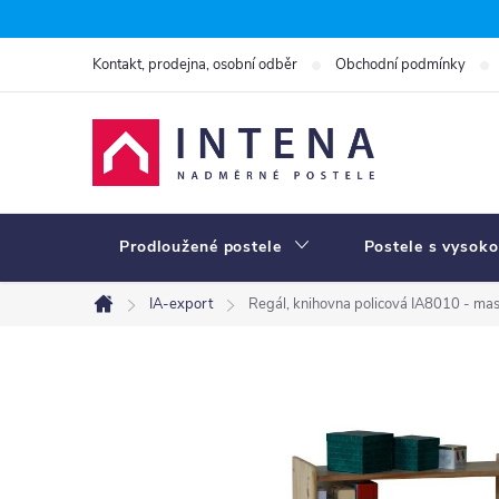
Přejít
na
Kontakt, prodejna, osobní odběr
Obchodní podmínky
obsah
Prodloužené postele
Postele s vysoko
IA-export
Regál, knihovna policová IA8010 - mas
Domů