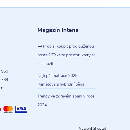
Magazín Intena
l
🛏️ Proč si koupit prodlouženou
postel? Získejte prostor, který si
zasloužíte!
 960
Nejlepší matrace 2025:
 734
Paměťová a hybridní pěna
cz
Trendy ve zdravém spaní v roce
2024
Vytvořil Shoptet