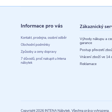
Z
á
Informace pro vás
Zákaznický ser
p
a
Kontakt, prodejna, osobní odběr
Výhody nákupu a ce
garance
t
Obchodní podmínky
Postup převzetí zbož
Způsoby a ceny dopravy
í
Vrácení zboží ve 14 
7 důvodů, proč nakupit u Intena
nábytek
Reklamace
Copyright 2026
INTENA Nábytek
. Všechna práva vyhrazena.