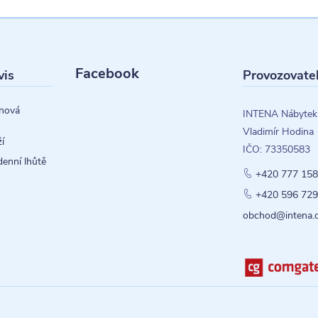
Facebook
vis
Provozovate
nová
INTENA Nábytek
Vladimír Hodina
í
IČO: 73350583
denní lhůtě
+420 777 158
+420 596 729
obchod@intena.